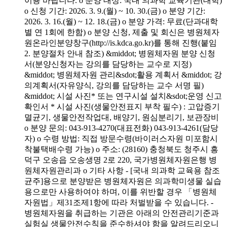
이용 바랍니다. o 분양 대상: 국내 의과학 교육기관(대학)
o 신청 기간: 2026. 3. 9.(월) ~ 10. 30.(금) o 분양 기간:
2026. 3. 16.(월) ~ 12. 18.(금) o 분양 가격: 무료(단과대학
별 연 1회에 한함) o 분양 신청, 제출 및 회신은 병원체자
원온라인분양창구(http://is.kdca.go.kr)를 통해 진행(붙임
2. 분양절차 안내 참조) &middot; 병원체자원 분양 신청
서(분양신청자는 강의를 담당하는 교수로 지정)
&middot; 병원체자원 관리&sdot;활용 계획서 &middot; 강
의계획서(자유양식, 강의를 담당하는 교수 서명 필)
&middot; 시설 사진* 또는 연구시설 설치&sdot;운영 신고
확인서 * 시설 사진(생물안전표지 부착 필수) : 고압증기
멸균기, 생물안전작업대, 배양기, 원심분리기, 보관장비
o 분양 문의: 043-913-4270(대표전화) 043-913-4261(담당
자) o 수령 방법: 직접 방문수령(바이러스자원 미포함시
착불택배수령 가능) o 주소: (28160) 충청북도 청주시 흥
덕구 오송읍 오송생명 2로 220, 국가병원체자원은행 병
원체자원관리과 o 기타 사항 - [국내 의과학 교육용 참조
균주]용으로 분양받은 병원체자원은 의과학미생물 실습
용으로만 사용하여야 하며, 이를 위반할 경우 「병원체
자원법」제31조제1항에 따라 처벌받을 수 있습니다. -
병원체자원을 취급하는 기관은 아래의 안전관리기준과
실험실 생물안전수칙을 준수하셔야 함을 알려드리오니