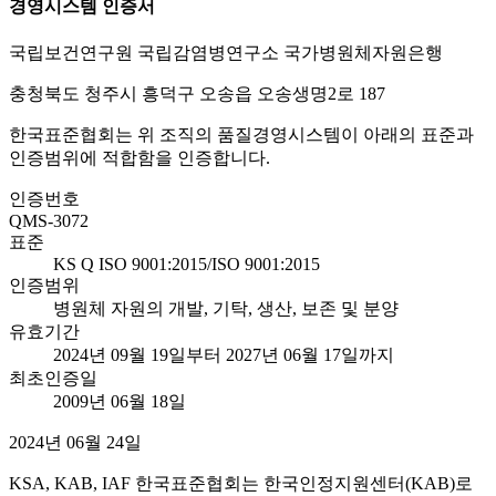
경영시스템 인증서
국립보건연구원 국립감염병연구소 국가병원체자원은행
충청북도 청주시 흥덕구 오송읍 오송생명2로 187
한국표준협회는 위 조직의 품질경영시스템이 아래의 표준과
인증범위에 적합함을 인증합니다.
인증번호
QMS-3072
표준
KS Q ISO 9001:2015/ISO 9001:2015
인증범위
병원체 자원의 개발, 기탁, 생산, 보존 및 분양
유효기간
2024년 09월 19일부터 2027년 06월 17일까지
최초인증일
2009년 06월 18일
2024년 06월 24일
KSA, KAB, IAF 한국표준협회는 한국인정지원센터(KAB)로