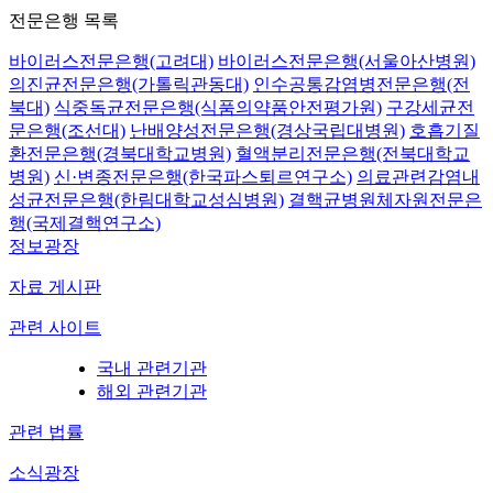
전문은행 목록
바이러스전문은행(고려대)
바이러스전문은행(서울아산병원)
의진균전문은행(가톨릭관동대)
인수공통감염병전문은행(전
북대)
식중독균전문은행(식품의약품안전평가원)
구강세균전
문은행(조선대)
난배양성전문은행(경상국립대병원)
호흡기질
환전문은행(경북대학교병원)
혈액분리전문은행(전북대학교
병원)
신·변종전문은행(한국파스퇴르연구소)
의료관련감염내
성균전문은행(한림대학교성심병원)
결핵균병원체자원전문은
행(국제결핵연구소)
정보광장
자료 게시판
관련 사이트
국내 관련기관
해외 관련기관
관련 법률
소식광장