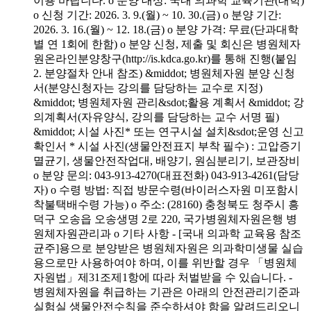
이용 바랍니다. o 분양 대상: 국내 의과학 교육기관(대학)
o 신청 기간: 2026. 3. 9.(월) ~ 10. 30.(금) o 분양 기간:
2026. 3. 16.(월) ~ 12. 18.(금) o 분양 가격: 무료(단과대학
별 연 1회에 한함) o 분양 신청, 제출 및 회신은 병원체자
원온라인분양창구(http://is.kdca.go.kr)를 통해 진행(붙임
2. 분양절차 안내 참조) &middot; 병원체자원 분양 신청
서(분양신청자는 강의를 담당하는 교수로 지정)
&middot; 병원체자원 관리&sdot;활용 계획서 &middot; 강
의계획서(자유양식, 강의를 담당하는 교수 서명 필)
&middot; 시설 사진* 또는 연구시설 설치&sdot;운영 신고
확인서 * 시설 사진(생물안전표지 부착 필수) : 고압증기
멸균기, 생물안전작업대, 배양기, 원심분리기, 보관장비
o 분양 문의: 043-913-4270(대표전화) 043-913-4261(담당
자) o 수령 방법: 직접 방문수령(바이러스자원 미포함시
착불택배수령 가능) o 주소: (28160) 충청북도 청주시 흥
덕구 오송읍 오송생명 2로 220, 국가병원체자원은행 병
원체자원관리과 o 기타 사항 - [국내 의과학 교육용 참조
균주]용으로 분양받은 병원체자원은 의과학미생물 실습
용으로만 사용하여야 하며, 이를 위반할 경우 「병원체
자원법」제31조제1항에 따라 처벌받을 수 있습니다. -
병원체자원을 취급하는 기관은 아래의 안전관리기준과
실험실 생물안전수칙을 준수하셔야 함을 알려드리오니