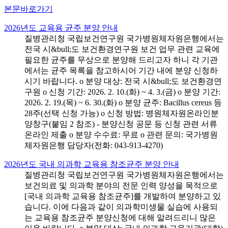
본문바로가기
2026년도 교육용 균주 분양 안내
질병관리청 국립보건연구원 국가병원체자원은행에서는
전국 시&bull;도 보건환경연구원 보건 업무 관련 교육에
필요한 균주를 무상으로 분양해 드리고자 하니 각 기관
에서는 균주 목록을 참고하시어 기간 내에 분양 신청하
시기 바랍니다. o 분양 대상: 전국 시&bull;도 보건환경연
구원 o 신청 기간: 2026. 2. 10.(화) ~ 4. 3.(금) o 분양 기간:
2026. 2. 19.(목) ~ 6. 30.(화) o 분양 균주: Bacillus cereus 등
28주(선택 신청 가능) o 신청 방법: 병원체자원온라인분
양창구(붙임 2 참조) - 분양신청 공문 등 신청 관련 서류
온라인 제출 o 분양 수수료: 무료 o 관련 문의: 국가병원
체자원은행 담당자(전화: 043-913-4270)
2026년도 국내 의과학 교육용 참조균주 분양 안내
질병관리청 국립보건연구원 국가병원체자원은행에서는
보건의료 및 의과학 분야의 전문 인력 양성을 목적으로
[국내 의과학 교육용 참조균주]를 개발하여 분양하고 있
습니다. 이에 다음과 같이 의과학미생물 실습에 사용되
는 교육용 참조균주 분양신청에 대해 알려드리니 많은