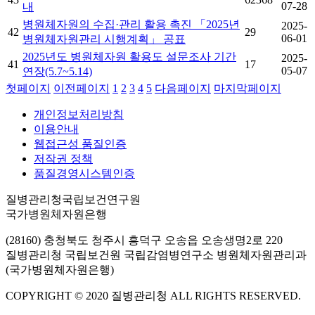
07-28
내
병원체자원의 수집·관리 활용 촉진 「2025년
2025-
42
29
06-01
병원체자원관리 시행계획」 공표
2025년도 병원체자원 활용도 설문조사 기간
2025-
41
17
05-07
연장(5.7~5.14)
첫페이지
이전페이지
1
2
3
4
5
다음페이지
마지막페이지
개인정보처리방침
이용안내
웹접근성 품질인증
저작권 정책
품질경영시스템인증
질병관리청국립보건연구원
국가병원체자원은행
(28160) 충청북도 청주시 흥덕구 오송읍 오송생명2로 220
질병관리청 국립보건원 국립감염병연구소 병원체자원관리과
(국가병원체자원은행)
COPYRIGHT © 2020 질병관리청 ALL RIGHTS RESERVED.