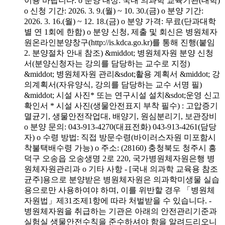
이용 바랍니다. o 분양 대상: 국내 의과학 교육기관(대학)
o 신청 기간: 2026. 3. 9.(월) ~ 10. 30.(금) o 분양 기간:
2026. 3. 16.(월) ~ 12. 18.(금) o 분양 가격: 무료(단과대학
별 연 1회에 한함) o 분양 신청, 제출 및 회신은 병원체자
원온라인분양창구(http://is.kdca.go.kr)를 통해 진행(붙임
2. 분양절차 안내 참조) &middot; 병원체자원 분양 신청
서(분양신청자는 강의를 담당하는 교수로 지정)
&middot; 병원체자원 관리&sdot;활용 계획서 &middot; 강
의계획서(자유양식, 강의를 담당하는 교수 서명 필)
&middot; 시설 사진* 또는 연구시설 설치&sdot;운영 신고
확인서 * 시설 사진(생물안전표지 부착 필수) : 고압증기
멸균기, 생물안전작업대, 배양기, 원심분리기, 보관장비
o 분양 문의: 043-913-4270(대표전화) 043-913-4261(담당
자) o 수령 방법: 직접 방문수령(바이러스자원 미포함시
착불택배수령 가능) o 주소: (28160) 충청북도 청주시 흥
덕구 오송읍 오송생명 2로 220, 국가병원체자원은행 병
원체자원관리과 o 기타 사항 - [국내 의과학 교육용 참조
균주]용으로 분양받은 병원체자원은 의과학미생물 실습
용으로만 사용하여야 하며, 이를 위반할 경우 「병원체
자원법」제31조제1항에 따라 처벌받을 수 있습니다. -
병원체자원을 취급하는 기관은 아래의 안전관리기준과
실험실 생물안전수칙을 준수하셔야 함을 알려드리오니