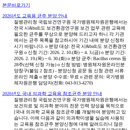
본문바로가기
2026년도 교육용 균주 분양 안내
질병관리청 국립보건연구원 국가병원체자원은행에서는
전국 시&bull;도 보건환경연구원 보건 업무 관련 교육에
필요한 균주를 무상으로 분양해 드리고자 하니 각 기관
에서는 균주 목록을 참고하시어 기간 내에 분양 신청하
시기 바랍니다. o 분양 대상: 전국 시&bull;도 보건환경연
구원 o 신청 기간: 2026. 2. 10.(화) ~ 4. 3.(금) o 분양 기간:
2026. 2. 19.(목) ~ 6. 30.(화) o 분양 균주: Bacillus cereus 등
28주(선택 신청 가능) o 신청 방법: 병원체자원온라인분
양창구(붙임 2 참조) - 분양신청 공문 등 신청 관련 서류
온라인 제출 o 분양 수수료: 무료 o 관련 문의: 국가병원
체자원은행 담당자(전화: 043-913-4270)
2026년도 국내 의과학 교육용 참조균주 분양 안내
질병관리청 국립보건연구원 국가병원체자원은행에서는
보건의료 및 의과학 분야의 전문 인력 양성을 목적으로
[국내 의과학 교육용 참조균주]를 개발하여 분양하고 있
습니다. 이에 다음과 같이 의과학미생물 실습에 사용되
는 교육용 참조균주 분양신청에 대해 알려드리니 많은