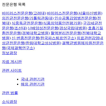
전문은행 목록
바이러스전문은행(고려대)
바이러스전문은행(서울아산병원)
의진균전문은행(가톨릭관동대)
인수공통감염병전문은행(전
북대)
식중독균전문은행(식품의약품안전평가원)
구강세균전
문은행(조선대)
난배양성전문은행(경상국립대병원)
호흡기질
환전문은행(경북대학교병원)
혈액분리전문은행(전북대학교
병원)
신·변종전문은행(한국파스퇴르연구소)
의료관련감염내
성균전문은행(한림대학교성심병원)
결핵균병원체자원전문은
행(국제결핵연구소)
정보광장
자료 게시판
관련 사이트
국내 관련기관
해외 관련기관
관련 법률
소식광장