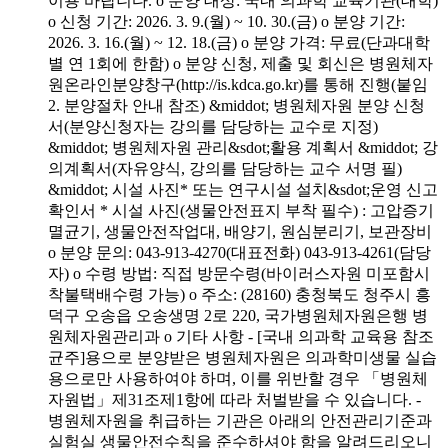
이용 바랍니다. o 분양 대상: 국내 의과학 교육기관(대학)
o 신청 기간: 2026. 3. 9.(월) ~ 10. 30.(금) o 분양 기간:
2026. 3. 16.(월) ~ 12. 18.(금) o 분양 가격: 무료(단과대학
별 연 1회에 한함) o 분양 신청, 제출 및 회신은 병원체자
원온라인분양창구(http://is.kdca.go.kr)를 통해 진행(붙임
2. 분양절차 안내 참조) &middot; 병원체자원 분양 신청
서(분양신청자는 강의를 담당하는 교수로 지정)
&middot; 병원체자원 관리&sdot;활용 계획서 &middot; 강
의계획서(자유양식, 강의를 담당하는 교수 서명 필)
&middot; 시설 사진* 또는 연구시설 설치&sdot;운영 신고
확인서 * 시설 사진(생물안전표지 부착 필수) : 고압증기
멸균기, 생물안전작업대, 배양기, 원심분리기, 보관장비
o 분양 문의: 043-913-4270(대표전화) 043-913-4261(담당
자) o 수령 방법: 직접 방문수령(바이러스자원 미포함시
착불택배수령 가능) o 주소: (28160) 충청북도 청주시 흥
덕구 오송읍 오송생명 2로 220, 국가병원체자원은행 병
원체자원관리과 o 기타 사항 - [국내 의과학 교육용 참조
균주]용으로 분양받은 병원체자원은 의과학미생물 실습
용으로만 사용하여야 하며, 이를 위반할 경우 「병원체
자원법」제31조제1항에 따라 처벌받을 수 있습니다. -
병원체자원을 취급하는 기관은 아래의 안전관리기준과
실험실 생물안전수칙을 준수하셔야 함을 알려드리오니