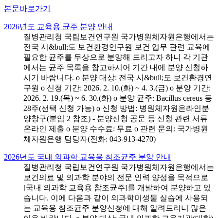
본문바로가기
2026년도 교육용 균주 분양 안내
질병관리청 국립보건연구원 국가병원체자원은행에서는
전국 시&bull;도 보건환경연구원 보건 업무 관련 교육에
필요한 균주를 무상으로 분양해 드리고자 하니 각 기관
에서는 균주 목록을 참고하시어 기간 내에 분양 신청하
시기 바랍니다. o 분양 대상: 전국 시&bull;도 보건환경연
구원 o 신청 기간: 2026. 2. 10.(화) ~ 4. 3.(금) o 분양 기간:
2026. 2. 19.(목) ~ 6. 30.(화) o 분양 균주: Bacillus cereus 등
28주(선택 신청 가능) o 신청 방법: 병원체자원온라인분
양창구(붙임 2 참조) - 분양신청 공문 등 신청 관련 서류
온라인 제출 o 분양 수수료: 무료 o 관련 문의: 국가병원
체자원은행 담당자(전화: 043-913-4270)
2026년도 국내 의과학 교육용 참조균주 분양 안내
질병관리청 국립보건연구원 국가병원체자원은행에서는
보건의료 및 의과학 분야의 전문 인력 양성을 목적으로
[국내 의과학 교육용 참조균주]를 개발하여 분양하고 있
습니다. 이에 다음과 같이 의과학미생물 실습에 사용되
는 교육용 참조균주 분양신청에 대해 알려드리니 많은