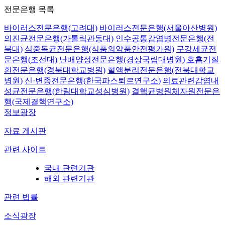
전문은행 목록
바이러스전문은행(고려대)
바이러스전문은행(서울아산병원)
의진균전문은행(가톨릭관동대)
인수공통감염병전문은행(전
북대)
식중독균전문은행(식품의약품안전평가원)
구강세균전
문은행(조선대)
난배양성전문은행(경상국립대병원)
호흡기질
환전문은행(경북대학교병원)
혈액분리전문은행(전북대학교
병원)
신·변종전문은행(한국파스퇴르연구소)
의료관련감염내
성균전문은행(한림대학교성심병원)
결핵균병원체자원전문은
행(국제결핵연구소)
정보광장
자료 게시판
관련 사이트
국내 관련기관
해외 관련기관
관련 법률
소식광장