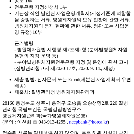
공문 1부
전문은행 지정신청서 1부
기관장 직인 날인된 사업운영계획서(지정기준에 적합함
을 증빙하는 서류, 병원체자원의 보유 현황에 관한 서류,
병원체자원의 등재 현황에 관한 서류, 정관 또는 사업운
영 규정) 10부
근거법령
- 병원체자원법 시행령 제7조제2항 (분야별병원체자원
은행의 지정·운영 등)
- 분야별병원체자원전문은행 지정 및 운영에 관한 고시
(질병관리청고시 제2020-17호, 2020. 9. 14., 제정)
제출 방법: 전자문서 또는 Email(제본된 사업계획서 우편
배송)
제출처: 질병관리청 병원체자원관리과
28160 충청북도 청주시 흥덕구 오송읍 오송생명2로 220 질병
관리청 국립보건원 국립감염병연구소
병원체자원관리과(국가병원체자원은행)
(문의 : 이선희 ☏ 043-913-4255 ,
nccpbank@korea.kr
)
접수된 서류는 일체 반환하지 않으며, 추후 허위 사실이 발견