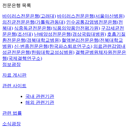
전문은행 목록
바이러스전문은행(고려대)
바이러스전문은행(서울아산병원)
의진균전문은행(가톨릭관동대)
인수공통감염병전문은행(전
북대)
식중독균전문은행(식품의약품안전평가원)
구강세균전
문은행(조선대)
난배양성전문은행(경상국립대병원)
호흡기질
환전문은행(경북대학교병원)
혈액분리전문은행(전북대학교
병원)
신·변종전문은행(한국파스퇴르연구소)
의료관련감염내
성균전문은행(한림대학교성심병원)
결핵균병원체자원전문은
행(국제결핵연구소)
정보광장
자료 게시판
관련 사이트
국내 관련기관
해외 관련기관
관련 법률
소식광장