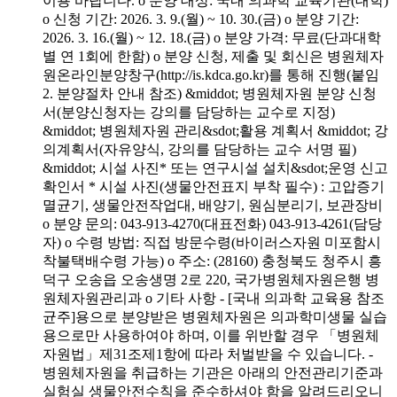
이용 바랍니다. o 분양 대상: 국내 의과학 교육기관(대학)
o 신청 기간: 2026. 3. 9.(월) ~ 10. 30.(금) o 분양 기간:
2026. 3. 16.(월) ~ 12. 18.(금) o 분양 가격: 무료(단과대학
별 연 1회에 한함) o 분양 신청, 제출 및 회신은 병원체자
원온라인분양창구(http://is.kdca.go.kr)를 통해 진행(붙임
2. 분양절차 안내 참조) &middot; 병원체자원 분양 신청
서(분양신청자는 강의를 담당하는 교수로 지정)
&middot; 병원체자원 관리&sdot;활용 계획서 &middot; 강
의계획서(자유양식, 강의를 담당하는 교수 서명 필)
&middot; 시설 사진* 또는 연구시설 설치&sdot;운영 신고
확인서 * 시설 사진(생물안전표지 부착 필수) : 고압증기
멸균기, 생물안전작업대, 배양기, 원심분리기, 보관장비
o 분양 문의: 043-913-4270(대표전화) 043-913-4261(담당
자) o 수령 방법: 직접 방문수령(바이러스자원 미포함시
착불택배수령 가능) o 주소: (28160) 충청북도 청주시 흥
덕구 오송읍 오송생명 2로 220, 국가병원체자원은행 병
원체자원관리과 o 기타 사항 - [국내 의과학 교육용 참조
균주]용으로 분양받은 병원체자원은 의과학미생물 실습
용으로만 사용하여야 하며, 이를 위반할 경우 「병원체
자원법」제31조제1항에 따라 처벌받을 수 있습니다. -
병원체자원을 취급하는 기관은 아래의 안전관리기준과
실험실 생물안전수칙을 준수하셔야 함을 알려드리오니