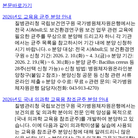
본문바로가기
2026년도 교육용 균주 분양 안내
질병관리청 국립보건연구원 국가병원체자원은행에서는
전국 시&bull;도 보건환경연구원 보건 업무 관련 교육에
필요한 균주를 무상으로 분양해 드리고자 하니 각 기관
에서는 균주 목록을 참고하시어 기간 내에 분양 신청하
시기 바랍니다. o 분양 대상: 전국 시&bull;도 보건환경연
구원 o 신청 기간: 2026. 2. 10.(화) ~ 4. 3.(금) o 분양 기간:
2026. 2. 19.(목) ~ 6. 30.(화) o 분양 균주: Bacillus cereus 등
28주(선택 신청 가능) o 신청 방법: 병원체자원온라인분
양창구(붙임 2 참조) - 분양신청 공문 등 신청 관련 서류
온라인 제출 o 분양 수수료: 무료 o 관련 문의: 국가병원
체자원은행 담당자(전화: 043-913-4270)
2026년도 국내 의과학 교육용 참조균주 분양 안내
질병관리청 국립보건연구원 국가병원체자원은행에서는
보건의료 및 의과학 분야의 전문 인력 양성을 목적으로
[국내 의과학 교육용 참조균주]를 개발하여 분양하고 있
습니다. 이에 다음과 같이 의과학미생물 실습에 사용되
는 교육용 참조균주 분양신청에 대해 알려드리니 많은