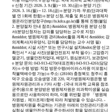
이용 바랍니다. o 분양 대상: 국내 의과학 교육기관(대학)
o 신청 기간: 2026. 3. 9.(월) ~ 10. 30.(금) o 분양 기간:
2026. 3. 16.(월) ~ 12. 18.(금) o 분양 가격: 무료(단과대학
별 연 1회에 한함) o 분양 신청, 제출 및 회신은 병원체자
원온라인분양창구(http://is.kdca.go.kr)를 통해 진행(붙임
2. 분양절차 안내 참조) &middot; 병원체자원 분양 신청
서(분양신청자는 강의를 담당하는 교수로 지정)
&middot; 병원체자원 관리&sdot;활용 계획서 &middot; 강
의계획서(자유양식, 강의를 담당하는 교수 서명 필)
&middot; 시설 사진* 또는 연구시설 설치&sdot;운영 신고
확인서 * 시설 사진(생물안전표지 부착 필수) : 고압증기
멸균기, 생물안전작업대, 배양기, 원심분리기, 보관장비
o 분양 문의: 043-913-4270(대표전화) 043-913-4261(담당
자) o 수령 방법: 직접 방문수령(바이러스자원 미포함시
착불택배수령 가능) o 주소: (28160) 충청북도 청주시 흥
덕구 오송읍 오송생명 2로 220, 국가병원체자원은행 병
원체자원관리과 o 기타 사항 - [국내 의과학 교육용 참조
균주]용으로 분양받은 병원체자원은 의과학미생물 실습
용으로만 사용하여야 하며, 이를 위반할 경우 「병원체
자원법」제31조제1항에 따라 처벌받을 수 있습니다. -
병원체자원을 취급하는 기관은 아래의 안전관리기준과
실험실 생물안전수칙을 준수하셔야 함을 알려드리오니