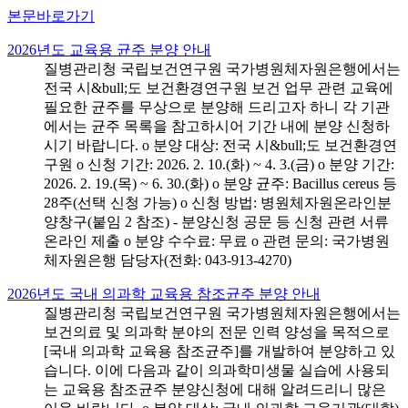
본문바로가기
2026년도 교육용 균주 분양 안내
질병관리청 국립보건연구원 국가병원체자원은행에서는
전국 시&bull;도 보건환경연구원 보건 업무 관련 교육에
필요한 균주를 무상으로 분양해 드리고자 하니 각 기관
에서는 균주 목록을 참고하시어 기간 내에 분양 신청하
시기 바랍니다. o 분양 대상: 전국 시&bull;도 보건환경연
구원 o 신청 기간: 2026. 2. 10.(화) ~ 4. 3.(금) o 분양 기간:
2026. 2. 19.(목) ~ 6. 30.(화) o 분양 균주: Bacillus cereus 등
28주(선택 신청 가능) o 신청 방법: 병원체자원온라인분
양창구(붙임 2 참조) - 분양신청 공문 등 신청 관련 서류
온라인 제출 o 분양 수수료: 무료 o 관련 문의: 국가병원
체자원은행 담당자(전화: 043-913-4270)
2026년도 국내 의과학 교육용 참조균주 분양 안내
질병관리청 국립보건연구원 국가병원체자원은행에서는
보건의료 및 의과학 분야의 전문 인력 양성을 목적으로
[국내 의과학 교육용 참조균주]를 개발하여 분양하고 있
습니다. 이에 다음과 같이 의과학미생물 실습에 사용되
는 교육용 참조균주 분양신청에 대해 알려드리니 많은