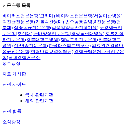
전문은행 목록
바이러스전문은행(고려대)
바이러스전문은행(서울아산병원)
의진균전문은행(가톨릭관동대)
인수공통감염병전문은행(전
북대)
식중독균전문은행(식품의약품안전평가원)
구강세균전
문은행(조선대)
난배양성전문은행(경상국립대병원)
호흡기질
환전문은행(경북대학교병원)
혈액분리전문은행(전북대학교
병원)
신·변종전문은행(한국파스퇴르연구소)
의료관련감염내
성균전문은행(한림대학교성심병원)
결핵균병원체자원전문은
행(국제결핵연구소)
정보광장
자료 게시판
관련 사이트
국내 관련기관
해외 관련기관
관련 법률
소식광장