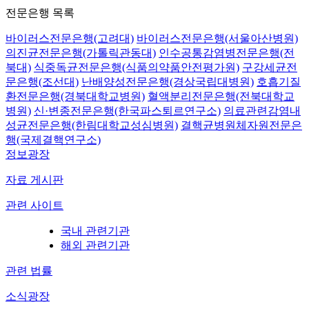
전문은행 목록
바이러스전문은행(고려대)
바이러스전문은행(서울아산병원)
의진균전문은행(가톨릭관동대)
인수공통감염병전문은행(전
북대)
식중독균전문은행(식품의약품안전평가원)
구강세균전
문은행(조선대)
난배양성전문은행(경상국립대병원)
호흡기질
환전문은행(경북대학교병원)
혈액분리전문은행(전북대학교
병원)
신·변종전문은행(한국파스퇴르연구소)
의료관련감염내
성균전문은행(한림대학교성심병원)
결핵균병원체자원전문은
행(국제결핵연구소)
정보광장
자료 게시판
관련 사이트
국내 관련기관
해외 관련기관
관련 법률
소식광장