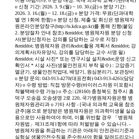
이용 바랍니다. o 분양 대상: 국내 의과학 교육기관(대학)
o 신청 기간: 2026. 3. 9.(월) ~ 10. 30.(금) o 분양 기간:
2026. 3. 16.(월) ~ 12. 18.(금) o 분양 가격: 무료(단과대학
별 연 1회에 한함) o 분양 신청, 제출 및 회신은 병원체자
원온라인분양창구(http://is.kdca.go.kr)를 통해 진행(붙임
2. 분양절차 안내 참조) &middot; 병원체자원 분양 신청
서(분양신청자는 강의를 담당하는 교수로 지정)
&middot; 병원체자원 관리&sdot;활용 계획서 &middot; 강
의계획서(자유양식, 강의를 담당하는 교수 서명 필)
&middot; 시설 사진* 또는 연구시설 설치&sdot;운영 신고
확인서 * 시설 사진(생물안전표지 부착 필수) : 고압증기
멸균기, 생물안전작업대, 배양기, 원심분리기, 보관장비
o 분양 문의: 043-913-4270(대표전화) 043-913-4261(담당
자) o 수령 방법: 직접 방문수령(바이러스자원 미포함시
착불택배수령 가능) o 주소: (28160) 충청북도 청주시 흥
덕구 오송읍 오송생명 2로 220, 국가병원체자원은행 병
원체자원관리과 o 기타 사항 - [국내 의과학 교육용 참조
균주]용으로 분양받은 병원체자원은 의과학미생물 실습
용으로만 사용하여야 하며, 이를 위반할 경우 「병원체
자원법」제31조제1항에 따라 처벌받을 수 있습니다. -
병원체자원을 취급하는 기관은 아래의 안전관리기준과
실험실 생물안전수칙을 준수하셔야 함을 알려드리오니