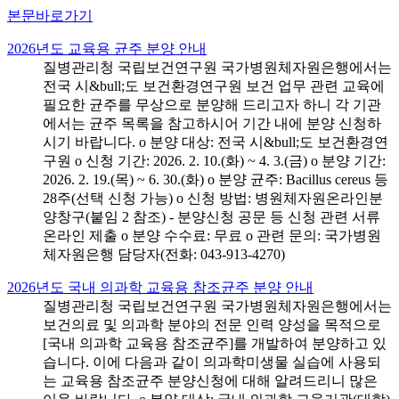
본문바로가기
2026년도 교육용 균주 분양 안내
질병관리청 국립보건연구원 국가병원체자원은행에서는
전국 시&bull;도 보건환경연구원 보건 업무 관련 교육에
필요한 균주를 무상으로 분양해 드리고자 하니 각 기관
에서는 균주 목록을 참고하시어 기간 내에 분양 신청하
시기 바랍니다. o 분양 대상: 전국 시&bull;도 보건환경연
구원 o 신청 기간: 2026. 2. 10.(화) ~ 4. 3.(금) o 분양 기간:
2026. 2. 19.(목) ~ 6. 30.(화) o 분양 균주: Bacillus cereus 등
28주(선택 신청 가능) o 신청 방법: 병원체자원온라인분
양창구(붙임 2 참조) - 분양신청 공문 등 신청 관련 서류
온라인 제출 o 분양 수수료: 무료 o 관련 문의: 국가병원
체자원은행 담당자(전화: 043-913-4270)
2026년도 국내 의과학 교육용 참조균주 분양 안내
질병관리청 국립보건연구원 국가병원체자원은행에서는
보건의료 및 의과학 분야의 전문 인력 양성을 목적으로
[국내 의과학 교육용 참조균주]를 개발하여 분양하고 있
습니다. 이에 다음과 같이 의과학미생물 실습에 사용되
는 교육용 참조균주 분양신청에 대해 알려드리니 많은