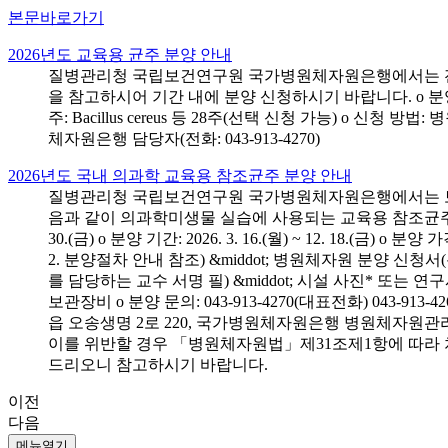
본문바로가기
2026년도 교육용 균주 분양 안내
질병관리청 국립보건연구원 국가병원체자원은행에서는 전국 
을 참고하시어 기간 내에 분양 신청하시기 바랍니다. o 분양 대상: 전국 시
주: Bacillus cereus 등 28주(선택 신청 가능) o 
체자원은행 담당자(전화: 043-913-4270)
2026년도 국내 의과학 교육용 참조균주 분양 안내
질병관리청 국립보건연구원 국가병원체자원은행에서는 보건의
음과 같이 의과학미생물 실습에 사용되는 교육용 참조균주 분양신청
30.(금) o 분양 기간: 2026. 3. 16.(월) ~ 12. 18.(
2. 분양절차 안내 참조) &middot; 병원체자원 분양 신청
를 담당하는 교수 서명 필) &middot; 시설 사진* 또는
보관장비 o 분양 문의: 043-913-4270(대표전화) 043-
읍 오송생명 2로 220, 국가병원체자원은행 병원체자원관
이를 위반할 경우 「병원체자원법」제31조제1항에 따라 
드리오니 참고하시기 바랍니다.
이전
다음
메뉴열기