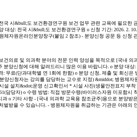
시&bull;도 보건환경연구원 보건 업무 관련 교육에 필요한 
&bull;도 보건환경연구원 o 신청 기간: 2026. 2. 10.(화) ~ 4. 3.
신청 방법: 병원체자원온라인분양창구(붙임 2 참조) - 분양신청 공문 등 신
료 및 의과학 분야의 전문 인력 양성을 목적으로 [국내 의과
에 대해 알려드리니 많은 이용 바랍니다. o 분양 대상: 국내 의과학 교
금) o 분양 가격: 무료(단과대학별 연 1회에 한함) o 분양 신청, 제출 및 회신
서(분양신청자는 강의를 담당하는 교수로 지정) &middot; 병원체자원
 연구시설 설치&sdot;운영 신고확인서 * 시설 사진(생물안전표지 부
913-4261(담당자) o 수령 방법: 직접 방문수령(바이러스자원 미포함시
리과 o 기타 사항 - [국내 의과학 교육용 참조균주]용으로 분
처벌받을 수 있습니다. - 병원체자원을 취급하는 기관은 아래