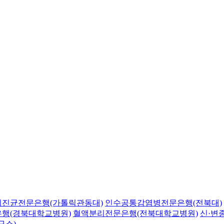
의진균전문은행(가톨릭관동대)
인수공통감염병전문은행(전북대)
행(경북대학교병원)
혈액분리전문은행(전북대학교병원)
신·변
구소)