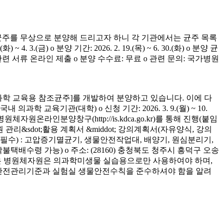
균주를 무상으로 분양해 드리고자 하니 각 기관에서는 균주 목록
(금) o 분양 기간: 2026. 2. 19.(목) ~ 6. 30.(화) o 분양 균
청 관련 서류 온라인 제출 o 분양 수수료: 무료 o 관련 문의: 국가병원
학 교육용 참조균주]를 개발하여 분양하고 있습니다. 이에 다
육기관(대학) o 신청 기간: 2026. 3. 9.(월) ~ 10.
은 병원체자원온라인분양창구(http://is.kdca.go.kr)를 통해 진행(붙임
 관리&sdot;활용 계획서 &middot; 강의계획서(자유양식, 강의
착 필수) : 고압증기멸균기, 생물안전작업대, 배양기, 원심분리기,
 착불택배수령 가능) o 주소: (28160) 충청북도 청주시 흥덕구 오송
양받은 병원체자원은 의과학미생물 실습용으로만 사용하여야 하며,
의 안전관리기준과 실험실 생물안전수칙을 준수하셔야 함을 알려