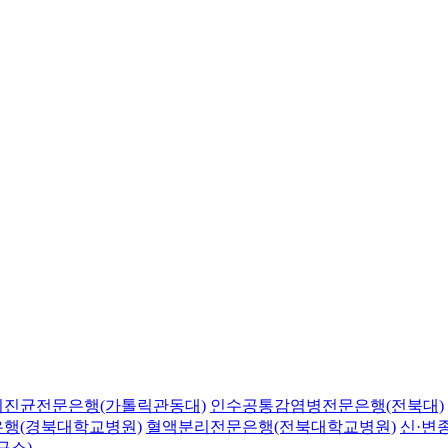
의진균전문은행(가톨릭관동대)
인수공통감염병전문은행(전북대)
행(경북대학교병원)
혈액분리전문은행(전북대학교병원)
신·변
구소)