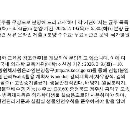
균주를 무상으로 분양해 드리고자 하니 각 기관에서는 균주 목록
(금) o 분양 기간: 2026. 2. 19.(목) ~ 6. 30.(화) o 분양 균
청 관련 서류 온라인 제출 o 분양 수수료: 무료 o 관련 문의: 국가병원
학 교육용 참조균주]를 개발하여 분양하고 있습니다. 이에 다
육기관(대학) o 신청 기간: 2026. 3. 9.(월) ~ 10.
은 병원체자원온라인분양창구(http://is.kdca.go.kr)를 통해 진행(붙임
 관리&sdot;활용 계획서 &middot; 강의계획서(자유양식, 강의
착 필수) : 고압증기멸균기, 생물안전작업대, 배양기, 원심분리기,
 착불택배수령 가능) o 주소: (28160) 충청북도 청주시 흥덕구 오송
양받은 병원체자원은 의과학미생물 실습용으로만 사용하여야 하며,
의 안전관리기준과 실험실 생물안전수칙을 준수하셔야 함을 알려