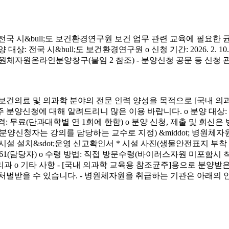
시&bull;도 보건환경연구원 보건 업무 관련 교육에 필요한 
&bull;도 보건환경연구원 o 신청 기간: 2026. 2. 10.(화) ~ 4. 3.
신청 방법: 병원체자원온라인분양창구(붙임 2 참조) - 분양신청 공문 등 신
료 및 의과학 분야의 전문 인력 양성을 목적으로 [국내 의과
에 대해 알려드리니 많은 이용 바랍니다. o 분양 대상: 국내 의과학 교
금) o 분양 가격: 무료(단과대학별 연 1회에 한함) o 분양 신청, 제출 및 회신
서(분양신청자는 강의를 담당하는 교수로 지정) &middot; 병원체자원
 연구시설 설치&sdot;운영 신고확인서 * 시설 사진(생물안전표지 부
913-4261(담당자) o 수령 방법: 직접 방문수령(바이러스자원 미포함시
리과 o 기타 사항 - [국내 의과학 교육용 참조균주]용으로 분
처벌받을 수 있습니다. - 병원체자원을 취급하는 기관은 아래