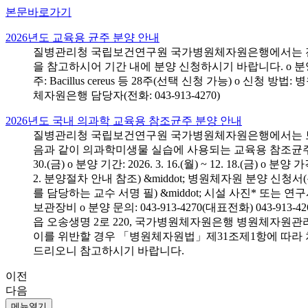
본문바로가기
2026년도 교육용 균주 분양 안내
질병관리청 국립보건연구원 국가병원체자원은행에서는 전국 
을 참고하시어 기간 내에 분양 신청하시기 바랍니다. o 분양 대상: 전국 시
주: Bacillus cereus 등 28주(선택 신청 가능) o 
체자원은행 담당자(전화: 043-913-4270)
2026년도 국내 의과학 교육용 참조균주 분양 안내
질병관리청 국립보건연구원 국가병원체자원은행에서는 보건의
음과 같이 의과학미생물 실습에 사용되는 교육용 참조균주 분양신청
30.(금) o 분양 기간: 2026. 3. 16.(월) ~ 12. 18.(
2. 분양절차 안내 참조) &middot; 병원체자원 분양 신청
를 담당하는 교수 서명 필) &middot; 시설 사진* 또는
보관장비 o 분양 문의: 043-913-4270(대표전화) 043-
읍 오송생명 2로 220, 국가병원체자원은행 병원체자원관
이를 위반할 경우 「병원체자원법」제31조제1항에 따라 
드리오니 참고하시기 바랍니다.
이전
다음
메뉴열기