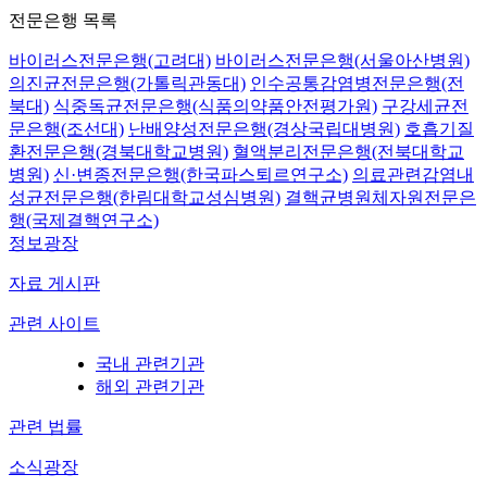
전문은행 목록
바이러스전문은행(고려대)
바이러스전문은행(서울아산병원)
의진균전문은행(가톨릭관동대)
인수공통감염병전문은행(전
북대)
식중독균전문은행(식품의약품안전평가원)
구강세균전
문은행(조선대)
난배양성전문은행(경상국립대병원)
호흡기질
환전문은행(경북대학교병원)
혈액분리전문은행(전북대학교
병원)
신·변종전문은행(한국파스퇴르연구소)
의료관련감염내
성균전문은행(한림대학교성심병원)
결핵균병원체자원전문은
행(국제결핵연구소)
정보광장
자료 게시판
관련 사이트
국내 관련기관
해외 관련기관
관련 법률
소식광장