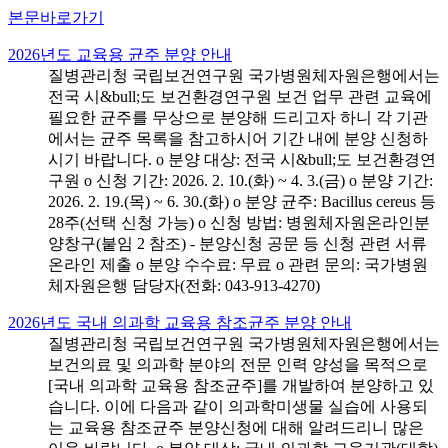
본문바로가기
2026년도 교육용 균주 분양 안내
질병관리청 국립보건연구원 국가병원체자원은행에서는
전국 시&bull;도 보건환경연구원 보건 업무 관련 교육에
필요한 균주를 무상으로 분양해 드리고자 하니 각 기관
에서는 균주 목록을 참고하시어 기간 내에 분양 신청하
시기 바랍니다. o 분양 대상: 전국 시&bull;도 보건환경연
구원 o 신청 기간: 2026. 2. 10.(화) ~ 4. 3.(금) o 분양 기간:
2026. 2. 19.(목) ~ 6. 30.(화) o 분양 균주: Bacillus cereus 등
28주(선택 신청 가능) o 신청 방법: 병원체자원온라인분
양창구(붙임 2 참조) - 분양신청 공문 등 신청 관련 서류
온라인 제출 o 분양 수수료: 무료 o 관련 문의: 국가병원
체자원은행 담당자(전화: 043-913-4270)
2026년도 국내 의과학 교육용 참조균주 분양 안내
질병관리청 국립보건연구원 국가병원체자원은행에서는
보건의료 및 의과학 분야의 전문 인력 양성을 목적으로
[국내 의과학 교육용 참조균주]를 개발하여 분양하고 있
습니다. 이에 다음과 같이 의과학미생물 실습에 사용되
는 교육용 참조균주 분양신청에 대해 알려드리니 많은