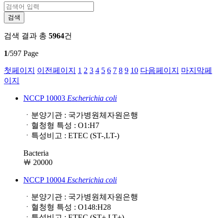
검색 결과
총
5964
건
1
/597 Page
첫페이지
이전페이지
1
2
3
4
5
6
7
8
9
10
다음페이지
마지막페
이지
NCCP 10003
Escherichia
coli
ㆍ분양기관 : 국가병원체자원은행
ㆍ혈청형 특성 : O1:H7
ㆍ특성비고 : ETEC (ST-,LT-)
Bacteria
￦ 20000
NCCP 10004
Escherichia
coli
ㆍ분양기관 : 국가병원체자원은행
ㆍ혈청형 특성 : O148:H28
ㆍ특성비고 : ETEC (ST+,LT+)