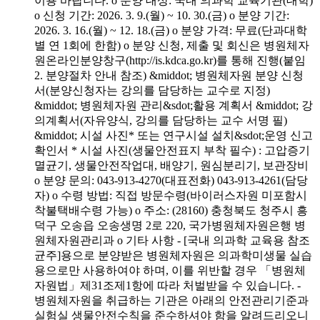
이용 바랍니다. o 분양 대상: 국내 의과학 교육기관(대학)
o 신청 기간: 2026. 3. 9.(월) ~ 10. 30.(금) o 분양 기간:
2026. 3. 16.(월) ~ 12. 18.(금) o 분양 가격: 무료(단과대학
별 연 1회에 한함) o 분양 신청, 제출 및 회신은 병원체자
원온라인분양창구(http://is.kdca.go.kr)를 통해 진행(붙임
2. 분양절차 안내 참조) &middot; 병원체자원 분양 신청
서(분양신청자는 강의를 담당하는 교수로 지정)
&middot; 병원체자원 관리&sdot;활용 계획서 &middot; 강
의계획서(자유양식, 강의를 담당하는 교수 서명 필)
&middot; 시설 사진* 또는 연구시설 설치&sdot;운영 신고
확인서 * 시설 사진(생물안전표지 부착 필수) : 고압증기
멸균기, 생물안전작업대, 배양기, 원심분리기, 보관장비
o 분양 문의: 043-913-4270(대표전화) 043-913-4261(담당
자) o 수령 방법: 직접 방문수령(바이러스자원 미포함시
착불택배수령 가능) o 주소: (28160) 충청북도 청주시 흥
덕구 오송읍 오송생명 2로 220, 국가병원체자원은행 병
원체자원관리과 o 기타 사항 - [국내 의과학 교육용 참조
균주]용으로 분양받은 병원체자원은 의과학미생물 실습
용으로만 사용하여야 하며, 이를 위반할 경우 「병원체
자원법」제31조제1항에 따라 처벌받을 수 있습니다. -
병원체자원을 취급하는 기관은 아래의 안전관리기준과
실험실 생물안전수칙을 준수하셔야 함을 알려드리오니