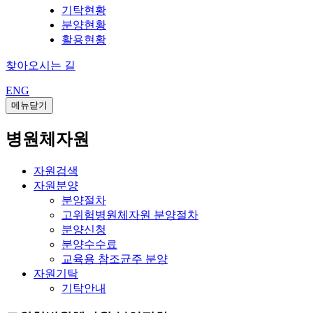
기탁현황
분양현황
활용현황
찾아오시는 길
ENG
메뉴닫기
병원체자원
자원검색
자원분양
분양절차
고위험병원체자원 분양절차
분양신청
분양수수료
교육용 참조균주 분양
자원기탁
기탁안내