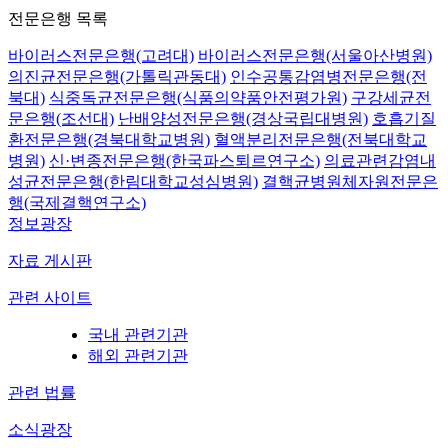
전문은행 목록
바이러스전문은행(고려대)
바이러스전문은행(서울아산병원)
의진균전문은행(가톨릭관동대)
인수공통감염병전문은행(전
북대)
식중독균전문은행(식품의약품안전평가원)
구강세균전
문은행(조선대)
난배양성전문은행(경상국립대병원)
호흡기질
환전문은행(경북대학교병원)
혈액분리전문은행(전북대학교
병원)
신·변종전문은행(한국파스퇴르연구소)
의료관련감염내
성균전문은행(한림대학교성심병원)
결핵균병원체자원전문은
행(국제결핵연구소)
정보광장
자료 게시판
관련 사이트
국내 관련기관
해외 관련기관
관련 법률
소식광장