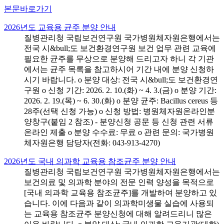
본문바로가기
2026년도 교육용 균주 분양 안내
질병관리청 국립보건연구원 국가병원체자원은행에서는
전국 시&bull;도 보건환경연구원 보건 업무 관련 교육에
필요한 균주를 무상으로 분양해 드리고자 하니 각 기관
에서는 균주 목록을 참고하시어 기간 내에 분양 신청하
시기 바랍니다. o 분양 대상: 전국 시&bull;도 보건환경연
구원 o 신청 기간: 2026. 2. 10.(화) ~ 4. 3.(금) o 분양 기간:
2026. 2. 19.(목) ~ 6. 30.(화) o 분양 균주: Bacillus cereus 등
28주(선택 신청 가능) o 신청 방법: 병원체자원온라인분
양창구(붙임 2 참조) - 분양신청 공문 등 신청 관련 서류
온라인 제출 o 분양 수수료: 무료 o 관련 문의: 국가병원
체자원은행 담당자(전화: 043-913-4270)
2026년도 국내 의과학 교육용 참조균주 분양 안내
질병관리청 국립보건연구원 국가병원체자원은행에서는
보건의료 및 의과학 분야의 전문 인력 양성을 목적으로
[국내 의과학 교육용 참조균주]를 개발하여 분양하고 있
습니다. 이에 다음과 같이 의과학미생물 실습에 사용되
는 교육용 참조균주 분양신청에 대해 알려드리니 많은