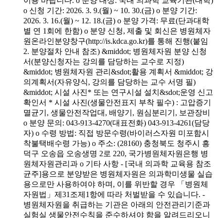
이용 바랍니다. o 분양 대상: 국내 의과학 교육기관(대학)
o 신청 기간: 2026. 3. 9.(월) ~ 10. 30.(금) o 분양 기간:
2026. 3. 16.(월) ~ 12. 18.(금) o 분양 가격: 무료(단과대학
별 연 1회에 한함) o 분양 신청, 제출 및 회신은 병원체자
원온라인분양창구(http://is.kdca.go.kr)를 통해 진행(붙임
2. 분양절차 안내 참조) &middot; 병원체자원 분양 신청
서(분양신청자는 강의를 담당하는 교수로 지정)
&middot; 병원체자원 관리&sdot;활용 계획서 &middot; 강
의계획서(자유양식, 강의를 담당하는 교수 서명 필)
&middot; 시설 사진* 또는 연구시설 설치&sdot;운영 신고
확인서 * 시설 사진(생물안전표지 부착 필수) : 고압증기
멸균기, 생물안전작업대, 배양기, 원심분리기, 보관장비
o 분양 문의: 043-913-4270(대표전화) 043-913-4261(담당
자) o 수령 방법: 직접 방문수령(바이러스자원 미포함시
착불택배수령 가능) o 주소: (28160) 충청북도 청주시 흥
덕구 오송읍 오송생명 2로 220, 국가병원체자원은행 병
원체자원관리과 o 기타 사항 - [국내 의과학 교육용 참조
균주]용으로 분양받은 병원체자원은 의과학미생물 실습
용으로만 사용하여야 하며, 이를 위반할 경우 「병원체
자원법」제31조제1항에 따라 처벌받을 수 있습니다. -
병원체자원을 취급하는 기관은 아래의 안전관리기준과
실험실 생물안전수칙을 준수하셔야 함을 알려드리오니