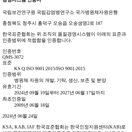
국립보건연구원 국립감염병연구소 국가병원체자원은행
충청북도 청주시 흥덕구 오송읍 오송생명2로 187
한국표준협회는 위 조직의 품질경영시스템이 아래의 표준과
인증범위에 적합함을 인증합니다.
인증번호
QMS-3072
표준
KS Q ISO 9001:2015/ISO 9001:2015
인증범위
병원체 자원의 개발, 기탁, 생산, 보존 및 분양
유효기간
2024년 09월 19일부터 2027년 06월 17일까지
최초인증일
2009년 06월 18일
2024년 06월 24일
KSA, KAB, IAF 한국표준협회는 한국인정지원센터(KAB)로