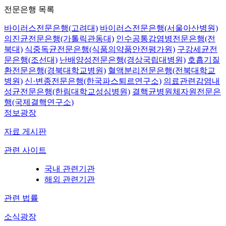
전문은행 목록
바이러스전문은행(고려대)
바이러스전문은행(서울아산병원)
의진균전문은행(가톨릭관동대)
인수공통감염병전문은행(전
북대)
식중독균전문은행(식품의약품안전평가원)
구강세균전
문은행(조선대)
난배양성전문은행(경상국립대병원)
호흡기질
환전문은행(경북대학교병원)
혈액분리전문은행(전북대학교
병원)
신·변종전문은행(한국파스퇴르연구소)
의료관련감염내
성균전문은행(한림대학교성심병원)
결핵균병원체자원전문은
행(국제결핵연구소)
정보광장
자료 게시판
관련 사이트
국내 관련기관
해외 관련기관
관련 법률
소식광장