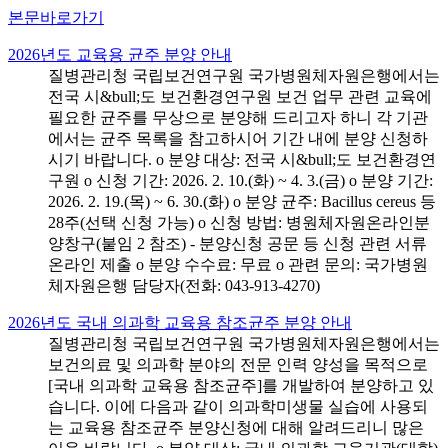
본문바로가기
2026년도 교육용 균주 분양 안내
질병관리청 국립보건연구원 국가병원체자원은행에서는
전국 시&bull;도 보건환경연구원 보건 업무 관련 교육에
필요한 균주를 무상으로 분양해 드리고자 하니 각 기관
에서는 균주 목록을 참고하시어 기간 내에 분양 신청하
시기 바랍니다. o 분양 대상: 전국 시&bull;도 보건환경연
구원 o 신청 기간: 2026. 2. 10.(화) ~ 4. 3.(금) o 분양 기간:
2026. 2. 19.(목) ~ 6. 30.(화) o 분양 균주: Bacillus cereus 등
28주(선택 신청 가능) o 신청 방법: 병원체자원온라인분
양창구(붙임 2 참조) - 분양신청 공문 등 신청 관련 서류
온라인 제출 o 분양 수수료: 무료 o 관련 문의: 국가병원
체자원은행 담당자(전화: 043-913-4270)
2026년도 국내 의과학 교육용 참조균주 분양 안내
질병관리청 국립보건연구원 국가병원체자원은행에서는
보건의료 및 의과학 분야의 전문 인력 양성을 목적으로
[국내 의과학 교육용 참조균주]를 개발하여 분양하고 있
습니다. 이에 다음과 같이 의과학미생물 실습에 사용되
는 교육용 참조균주 분양신청에 대해 알려드리니 많은