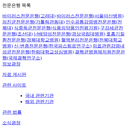
전문은행 목록
바이러스전문은행(고려대)
바이러스전문은행(서울아산병원)
의진균전문은행(가톨릭관동대)
인수공통감염병전문은행(전
북대)
식중독균전문은행(식품의약품안전평가원)
구강세균전
문은행(조선대)
난배양성전문은행(경상국립대병원)
호흡기질
환전문은행(경북대학교병원)
혈액분리전문은행(전북대학교
병원)
신·변종전문은행(한국파스퇴르연구소)
의료관련감염내
성균전문은행(한림대학교성심병원)
결핵균병원체자원전문은
행(국제결핵연구소)
정보광장
자료 게시판
관련 사이트
국내 관련기관
해외 관련기관
관련 법률
소식광장