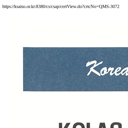
https://ksaiso.or.kr:8380/cs/csap/certView.do?crtcNo=QMS-3072