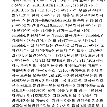
이용 바랍니다. o 분양 대상: 국내 의과학 교육기관(대학)
o 신청 기간: 2026. 3. 9.(월) ~ 10. 30.(금) o 분양 기간:
2026. 3. 16.(월) ~ 12. 18.(금) o 분양 가격: 무료(단과대학
별 연 1회에 한함) o 분양 신청, 제출 및 회신은 병원체자
원온라인분양창구(http://is.kdca.go.kr)를 통해 진행(붙임
2. 분양절차 안내 참조) &middot; 병원체자원 분양 신청
서(분양신청자는 강의를 담당하는 교수로 지정)
&middot; 병원체자원 관리&sdot;활용 계획서 &middot; 강
의계획서(자유양식, 강의를 담당하는 교수 서명 필)
&middot; 시설 사진* 또는 연구시설 설치&sdot;운영 신고
확인서 * 시설 사진(생물안전표지 부착 필수) : 고압증기
멸균기, 생물안전작업대, 배양기, 원심분리기, 보관장비
o 분양 문의: 043-913-4270(대표전화) 043-913-4261(담당
자) o 수령 방법: 직접 방문수령(바이러스자원 미포함시
착불택배수령 가능) o 주소: (28160) 충청북도 청주시 흥
덕구 오송읍 오송생명 2로 220, 국가병원체자원은행 병
원체자원관리과 o 기타 사항 - [국내 의과학 교육용 참조
균주]용으로 분양받은 병원체자원은 의과학미생물 실습
용으로만 사용하여야 하며, 이를 위반할 경우 「병원체
자원법」제31조제1항에 따라 처벌받을 수 있습니다. -
병원체자원을 취급하는 기관은 아래의 안전관리기준과
실험실 생물안전수칙을 준수하셔야 함을 알려드리오니