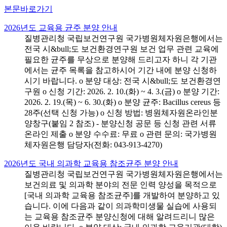
본문바로가기
2026년도 교육용 균주 분양 안내
질병관리청 국립보건연구원 국가병원체자원은행에서는
전국 시&bull;도 보건환경연구원 보건 업무 관련 교육에
필요한 균주를 무상으로 분양해 드리고자 하니 각 기관
에서는 균주 목록을 참고하시어 기간 내에 분양 신청하
시기 바랍니다. o 분양 대상: 전국 시&bull;도 보건환경연
구원 o 신청 기간: 2026. 2. 10.(화) ~ 4. 3.(금) o 분양 기간:
2026. 2. 19.(목) ~ 6. 30.(화) o 분양 균주: Bacillus cereus 등
28주(선택 신청 가능) o 신청 방법: 병원체자원온라인분
양창구(붙임 2 참조) - 분양신청 공문 등 신청 관련 서류
온라인 제출 o 분양 수수료: 무료 o 관련 문의: 국가병원
체자원은행 담당자(전화: 043-913-4270)
2026년도 국내 의과학 교육용 참조균주 분양 안내
질병관리청 국립보건연구원 국가병원체자원은행에서는
보건의료 및 의과학 분야의 전문 인력 양성을 목적으로
[국내 의과학 교육용 참조균주]를 개발하여 분양하고 있
습니다. 이에 다음과 같이 의과학미생물 실습에 사용되
는 교육용 참조균주 분양신청에 대해 알려드리니 많은