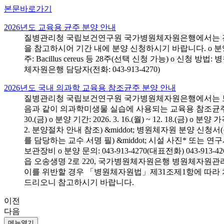
본문바로가기
2026년도 교육용 균주 분양 안내
질병관리청 국립보건연구원 국가병원체자원은행에서는 전국 
을 참고하시어 기간 내에 분양 신청하시기 바랍니다. o 분양 대상: 전국 시
주: Bacillus cereus 등 28주(선택 신청 가능) o 
체자원은행 담당자(전화: 043-913-4270)
2026년도 국내 의과학 교육용 참조균주 분양 안내
질병관리청 국립보건연구원 국가병원체자원은행에서는 보건의
음과 같이 의과학미생물 실습에 사용되는 교육용 참조균주 분양신청
30.(금) o 분양 기간: 2026. 3. 16.(월) ~ 12. 18.(
2. 분양절차 안내 참조) &middot; 병원체자원 분양 신청
를 담당하는 교수 서명 필) &middot; 시설 사진* 또는
보관장비 o 분양 문의: 043-913-4270(대표전화) 043-
읍 오송생명 2로 220, 국가병원체자원은행 병원체자원관
이를 위반할 경우 「병원체자원법」제31조제1항에 따라 
드리오니 참고하시기 바랍니다.
이전
다음
메뉴열기