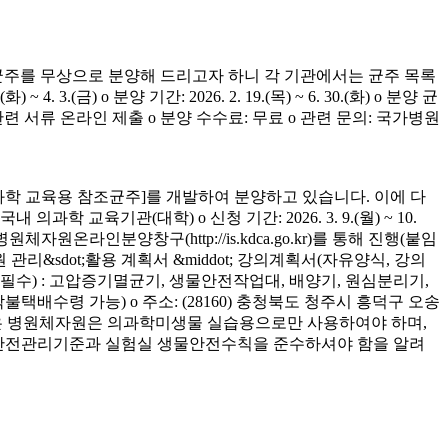
균주를 무상으로 분양해 드리고자 하니 각 기관에서는 균주 목록
(금) o 분양 기간: 2026. 2. 19.(목) ~ 6. 30.(화) o 분양 균
청 관련 서류 온라인 제출 o 분양 수수료: 무료 o 관련 문의: 국가병원
학 교육용 참조균주]를 개발하여 분양하고 있습니다. 이에 다
육기관(대학) o 신청 기간: 2026. 3. 9.(월) ~ 10.
은 병원체자원온라인분양창구(http://is.kdca.go.kr)를 통해 진행(붙임
 관리&sdot;활용 계획서 &middot; 강의계획서(자유양식, 강의
착 필수) : 고압증기멸균기, 생물안전작업대, 배양기, 원심분리기,
 착불택배수령 가능) o 주소: (28160) 충청북도 청주시 흥덕구 오송
양받은 병원체자원은 의과학미생물 실습용으로만 사용하여야 하며,
의 안전관리기준과 실험실 생물안전수칙을 준수하셔야 함을 알려