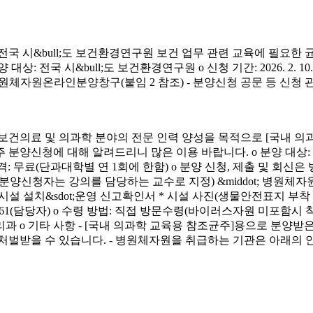
시&bull;도 보건환경연구원 보건 업무 관련 교육에 필요한 
&bull;도 보건환경연구원 o 신청 기간: 2026. 2. 10.(화) ~ 4. 3.
신청 방법: 병원체자원온라인분양창구(붙임 2 참조) - 분양신청 공문 등 신
료 및 의과학 분야의 전문 인력 양성을 목적으로 [국내 의과
에 대해 알려드리니 많은 이용 바랍니다. o 분양 대상: 국내 의과학 교
금) o 분양 가격: 무료(단과대학별 연 1회에 한함) o 분양 신청, 제출 및 회신
서(분양신청자는 강의를 담당하는 교수로 지정) &middot; 병원체자원
 연구시설 설치&sdot;운영 신고확인서 * 시설 사진(생물안전표지 부
913-4261(담당자) o 수령 방법: 직접 방문수령(바이러스자원 미포함시
리과 o 기타 사항 - [국내 의과학 교육용 참조균주]용으로 분
처벌받을 수 있습니다. - 병원체자원을 취급하는 기관은 아래