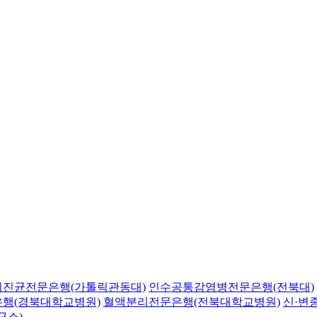
의진균전문은행(가톨릭관동대)
인수공통감염병전문은행(전북대)
행(경북대학교병원)
혈액분리전문은행(전북대학교병원)
신·변
구소)