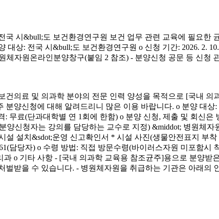
시&bull;도 보건환경연구원 보건 업무 관련 교육에 필요한 
&bull;도 보건환경연구원 o 신청 기간: 2026. 2. 10.(화) ~ 4. 3.
신청 방법: 병원체자원온라인분양창구(붙임 2 참조) - 분양신청 공문 등 신
료 및 의과학 분야의 전문 인력 양성을 목적으로 [국내 의과
에 대해 알려드리니 많은 이용 바랍니다. o 분양 대상: 국내 의과학 교
금) o 분양 가격: 무료(단과대학별 연 1회에 한함) o 분양 신청, 제출 및 회신
서(분양신청자는 강의를 담당하는 교수로 지정) &middot; 병원체자원
 연구시설 설치&sdot;운영 신고확인서 * 시설 사진(생물안전표지 부
913-4261(담당자) o 수령 방법: 직접 방문수령(바이러스자원 미포함시
리과 o 기타 사항 - [국내 의과학 교육용 참조균주]용으로 분
처벌받을 수 있습니다. - 병원체자원을 취급하는 기관은 아래