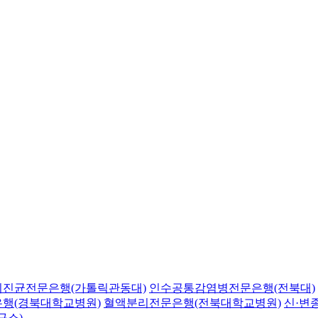
의진균전문은행(가톨릭관동대)
인수공통감염병전문은행(전북대)
행(경북대학교병원)
혈액분리전문은행(전북대학교병원)
신·변
구소)