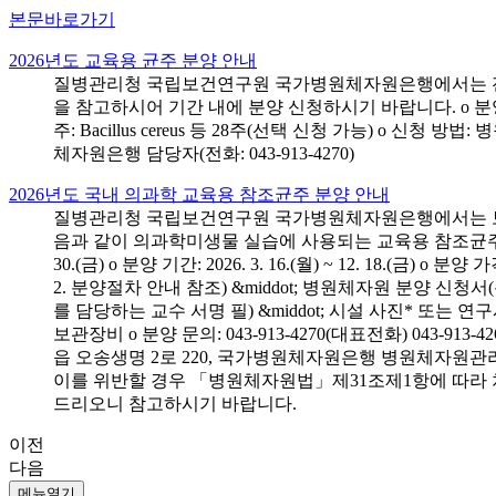
본문바로가기
2026년도 교육용 균주 분양 안내
질병관리청 국립보건연구원 국가병원체자원은행에서는 전국 
을 참고하시어 기간 내에 분양 신청하시기 바랍니다. o 분양 대상: 전국 시
주: Bacillus cereus 등 28주(선택 신청 가능) o 
체자원은행 담당자(전화: 043-913-4270)
2026년도 국내 의과학 교육용 참조균주 분양 안내
질병관리청 국립보건연구원 국가병원체자원은행에서는 보건의
음과 같이 의과학미생물 실습에 사용되는 교육용 참조균주 분양신청
30.(금) o 분양 기간: 2026. 3. 16.(월) ~ 12. 18.(
2. 분양절차 안내 참조) &middot; 병원체자원 분양 신청
를 담당하는 교수 서명 필) &middot; 시설 사진* 또는
보관장비 o 분양 문의: 043-913-4270(대표전화) 043-
읍 오송생명 2로 220, 국가병원체자원은행 병원체자원관
이를 위반할 경우 「병원체자원법」제31조제1항에 따라 
드리오니 참고하시기 바랍니다.
이전
다음
메뉴열기