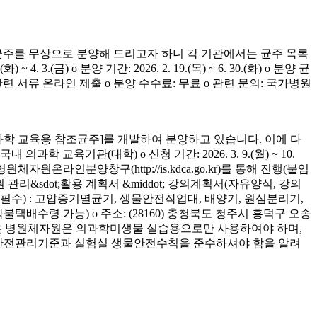
균주를 무상으로 분양해 드리고자 하니 각 기관에서는 균주 목록
(금) o 분양 기간: 2026. 2. 19.(목) ~ 6. 30.(화) o 분양 균
청 관련 서류 온라인 제출 o 분양 수수료: 무료 o 관련 문의: 국가병원
학 교육용 참조균주]를 개발하여 분양하고 있습니다. 이에 다
육기관(대학) o 신청 기간: 2026. 3. 9.(월) ~ 10.
은 병원체자원온라인분양창구(http://is.kdca.go.kr)를 통해 진행(붙임
 관리&sdot;활용 계획서 &middot; 강의계획서(자유양식, 강의
착 필수) : 고압증기멸균기, 생물안전작업대, 배양기, 원심분리기,
 착불택배수령 가능) o 주소: (28160) 충청북도 청주시 흥덕구 오송
양받은 병원체자원은 의과학미생물 실습용으로만 사용하여야 하며,
의 안전관리기준과 실험실 생물안전수칙을 준수하셔야 함을 알려