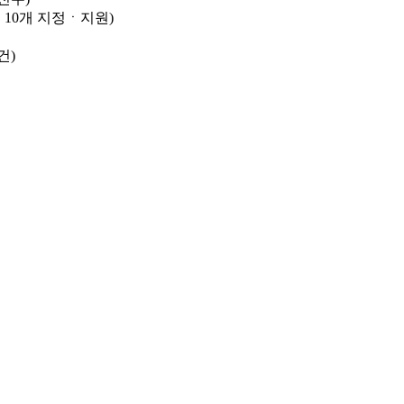
10개 지정ㆍ지원)
건)