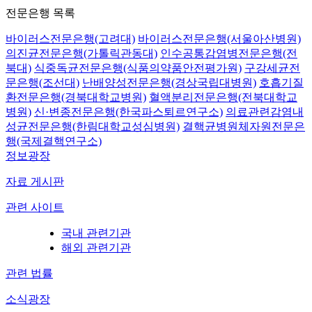
전문은행 목록
바이러스전문은행(고려대)
바이러스전문은행(서울아산병원)
의진균전문은행(가톨릭관동대)
인수공통감염병전문은행(전
북대)
식중독균전문은행(식품의약품안전평가원)
구강세균전
문은행(조선대)
난배양성전문은행(경상국립대병원)
호흡기질
환전문은행(경북대학교병원)
혈액분리전문은행(전북대학교
병원)
신·변종전문은행(한국파스퇴르연구소)
의료관련감염내
성균전문은행(한림대학교성심병원)
결핵균병원체자원전문은
행(국제결핵연구소)
정보광장
자료 게시판
관련 사이트
국내 관련기관
해외 관련기관
관련 법률
소식광장