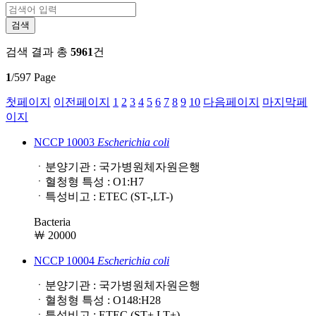
검색 결과
총
5961
건
1
/597 Page
첫페이지
이전페이지
1
2
3
4
5
6
7
8
9
10
다음페이지
마지막페
이지
NCCP 10003
Escherichia
coli
ㆍ분양기관 : 국가병원체자원은행
ㆍ혈청형 특성 : O1:H7
ㆍ특성비고 : ETEC (ST-,LT-)
Bacteria
￦ 20000
NCCP 10004
Escherichia
coli
ㆍ분양기관 : 국가병원체자원은행
ㆍ혈청형 특성 : O148:H28
ㆍ특성비고 : ETEC (ST+,LT+)