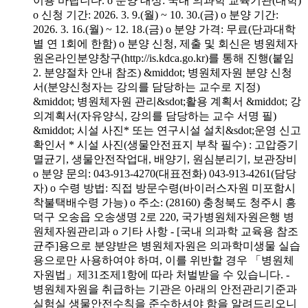
이용 바랍니다. o 분양 대상: 국내 의과학 교육기관(대학)
o 신청 기간: 2026. 3. 9.(월) ~ 10. 30.(금) o 분양 기간:
2026. 3. 16.(월) ~ 12. 18.(금) o 분양 가격: 무료(단과대학
별 연 1회에 한함) o 분양 신청, 제출 및 회신은 병원체자
원온라인분양창구(http://is.kdca.go.kr)를 통해 진행(붙임
2. 분양절차 안내 참조) &middot; 병원체자원 분양 신청
서(분양신청자는 강의를 담당하는 교수로 지정)
&middot; 병원체자원 관리&sdot;활용 계획서 &middot; 강
의계획서(자유양식, 강의를 담당하는 교수 서명 필)
&middot; 시설 사진* 또는 연구시설 설치&sdot;운영 신고
확인서 * 시설 사진(생물안전표지 부착 필수) : 고압증기
멸균기, 생물안전작업대, 배양기, 원심분리기, 보관장비
o 분양 문의: 043-913-4270(대표전화) 043-913-4261(담당
자) o 수령 방법: 직접 방문수령(바이러스자원 미포함시
착불택배수령 가능) o 주소: (28160) 충청북도 청주시 흥
덕구 오송읍 오송생명 2로 220, 국가병원체자원은행 병
원체자원관리과 o 기타 사항 - [국내 의과학 교육용 참조
균주]용으로 분양받은 병원체자원은 의과학미생물 실습
용으로만 사용하여야 하며, 이를 위반할 경우 「병원체
자원법」제31조제1항에 따라 처벌받을 수 있습니다. -
병원체자원을 취급하는 기관은 아래의 안전관리기준과
실험실 생물안전수칙을 준수하셔야 함을 알려드리오니