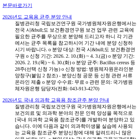
본문바로가기
2026년도 교육용 균주 분양 안내
질병관리청 국립보건연구원 국가병원체자원은행에서는
전국 시&bull;도 보건환경연구원 보건 업무 관련 교육에
필요한 균주를 무상으로 분양해 드리고자 하니 각 기관
에서는 균주 목록을 참고하시어 기간 내에 분양 신청하
시기 바랍니다. o 분양 대상: 전국 시&bull;도 보건환경연
구원 o 신청 기간: 2026. 2. 10.(화) ~ 4. 3.(금) o 분양 기간:
2026. 2. 19.(목) ~ 6. 30.(화) o 분양 균주: Bacillus cereus 등
28주(선택 신청 가능) o 신청 방법: 병원체자원온라인분
양창구(붙임 2 참조) - 분양신청 공문 등 신청 관련 서류
온라인 제출 o 분양 수수료: 무료 o 관련 문의: 국가병원
체자원은행 담당자(전화: 043-913-4270)
2026년도 국내 의과학 교육용 참조균주 분양 안내
질병관리청 국립보건연구원 국가병원체자원은행에서는
보건의료 및 의과학 분야의 전문 인력 양성을 목적으로
[국내 의과학 교육용 참조균주]를 개발하여 분양하고 있
습니다. 이에 다음과 같이 의과학미생물 실습에 사용되
는 교육용 참조균주 분양신청에 대해 알려드리니 많은