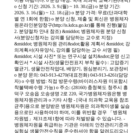
이용 바랍니다. o 분양 대상: 국내 의과학 교육기관(대학)
o 신청 기간: 2026. 3. 9.(월) ~ 10. 30.(금) o 분양 기간:
2026. 3. 16.(월) ~ 12. 18.(금) o 분양 가격: 무료(단과대학
별 연 1회에 한함) o 분양 신청, 제출 및 회신은 병원체자
원온라인분양창구(http://is.kdca.go.kr)를 통해 진행(붙임
2. 분양절차 안내 참조) &middot; 병원체자원 분양 신청
서(분양신청자는 강의를 담당하는 교수로 지정)
&middot; 병원체자원 관리&sdot;활용 계획서 &middot; 강
의계획서(자유양식, 강의를 담당하는 교수 서명 필)
&middot; 시설 사진* 또는 연구시설 설치&sdot;운영 신고
확인서 * 시설 사진(생물안전표지 부착 필수) : 고압증기
멸균기, 생물안전작업대, 배양기, 원심분리기, 보관장비
o 분양 문의: 043-913-4270(대표전화) 043-913-4261(담당
자) o 수령 방법: 직접 방문수령(바이러스자원 미포함시
착불택배수령 가능) o 주소: (28160) 충청북도 청주시 흥
덕구 오송읍 오송생명 2로 220, 국가병원체자원은행 병
원체자원관리과 o 기타 사항 - [국내 의과학 교육용 참조
균주]용으로 분양받은 병원체자원은 의과학미생물 실습
용으로만 사용하여야 하며, 이를 위반할 경우 「병원체
자원법」제31조제1항에 따라 처벌받을 수 있습니다. -
병원체자원을 취급하는 기관은 아래의 안전관리기준과
실험실 생물안전수칙을 준수하셔야 함을 알려드리오니