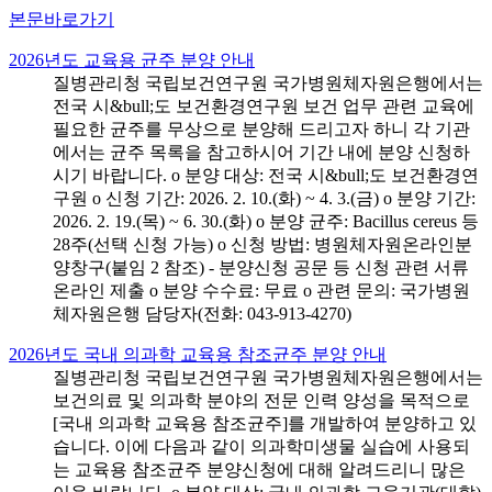
본문바로가기
2026년도 교육용 균주 분양 안내
질병관리청 국립보건연구원 국가병원체자원은행에서는
전국 시&bull;도 보건환경연구원 보건 업무 관련 교육에
필요한 균주를 무상으로 분양해 드리고자 하니 각 기관
에서는 균주 목록을 참고하시어 기간 내에 분양 신청하
시기 바랍니다. o 분양 대상: 전국 시&bull;도 보건환경연
구원 o 신청 기간: 2026. 2. 10.(화) ~ 4. 3.(금) o 분양 기간:
2026. 2. 19.(목) ~ 6. 30.(화) o 분양 균주: Bacillus cereus 등
28주(선택 신청 가능) o 신청 방법: 병원체자원온라인분
양창구(붙임 2 참조) - 분양신청 공문 등 신청 관련 서류
온라인 제출 o 분양 수수료: 무료 o 관련 문의: 국가병원
체자원은행 담당자(전화: 043-913-4270)
2026년도 국내 의과학 교육용 참조균주 분양 안내
질병관리청 국립보건연구원 국가병원체자원은행에서는
보건의료 및 의과학 분야의 전문 인력 양성을 목적으로
[국내 의과학 교육용 참조균주]를 개발하여 분양하고 있
습니다. 이에 다음과 같이 의과학미생물 실습에 사용되
는 교육용 참조균주 분양신청에 대해 알려드리니 많은