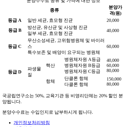
분양수수료 종류 및 가격에 대한 정보
분양가
종류
격(원)
등급 A
일반 세균, 효모형 진균
20,000
방선균, 유산균 및 사상형 진균
등급 B
40,000
일부 세균, 효모형 진균
무산소성세균, 고위험병원체 및 바이러
등급 C
스
60,000
특수보존 및 배양이 요구되는 병원체
병원체자원 A등급
40,000
핵산
병원체자원 B등급
60,000
파생물
80,000
병원체자원 C등급
등급 D
질
단클론 항체
150,000
항체
80,000
다클론 항체
국공립연구소는 50%, 교육기관 등 비영리단체는 20% 할인 분
양됩니다.
분양수수료는 수입인지로 납부하시게 됩니다.
개인정보처리방침