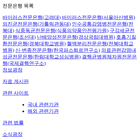
전문은행 목록
바이러스전문은행(고려대)
바이러스전문은행(서울아산병원)
의진균전문은행(가톨릭관동대)
인수공통감염병전문은행(전
북대)
식중독균전문은행(식품의약품안전평가원)
구강세균전
문은행(조선대)
난배양성전문은행(경상국립대병원)
호흡기질
환전문은행(경북대학교병원)
혈액분리전문은행(전북대학교
병원)
신·변종전문은행(한국파스퇴르연구소)
의료관련감염내
성균전문은행(한림대학교성심병원)
결핵균병원체자원전문은
행(국제결핵연구소)
정보광장
자료 게시판
관련 사이트
국내 관련기관
해외 관련기관
관련 법률
소식광장