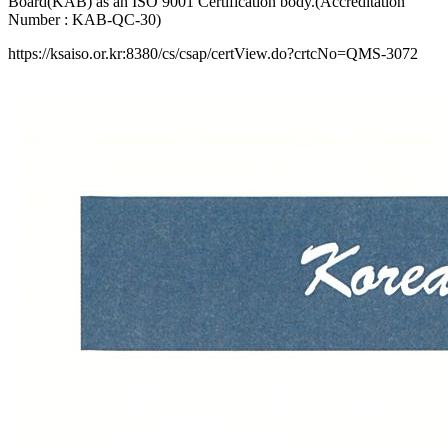
Board(KAB) as an ISO 9001 Certification body.(Accreditation
Number : KAB-QC-30)
https://ksaiso.or.kr:8380/cs/csap/certView.do?crtcNo=QMS-3072