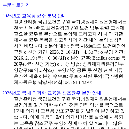
본문바로가기
2026년도 교육용 균주 분양 안내
질병관리청 국립보건연구원 국가병원체자원은행에서는
전국 시&bull;도 보건환경연구원 보건 업무 관련 교육에
필요한 균주를 무상으로 분양해 드리고자 하니 각 기관
에서는 균주 목록을 참고하시어 기간 내에 분양 신청하
시기 바랍니다. o 분양 대상: 전국 시&bull;도 보건환경연
구원 o 신청 기간: 2026. 2. 10.(화) ~ 4. 3.(금) o 분양 기간:
2026. 2. 19.(목) ~ 6. 30.(화) o 분양 균주: Bacillus cereus 등
28주(선택 신청 가능) o 신청 방법: 병원체자원온라인분
양창구(붙임 2 참조) - 분양신청 공문 등 신청 관련 서류
온라인 제출 o 분양 수수료: 무료 o 관련 문의: 국가병원
체자원은행 담당자(전화: 043-913-4270)
2026년도 국내 의과학 교육용 참조균주 분양 안내
질병관리청 국립보건연구원 국가병원체자원은행에서는
보건의료 및 의과학 분야의 전문 인력 양성을 목적으로
[국내 의과학 교육용 참조균주]를 개발하여 분양하고 있
습니다. 이에 다음과 같이 의과학미생물 실습에 사용되
는 교육용 참조균주 분양신청에 대해 알려드리니 많은