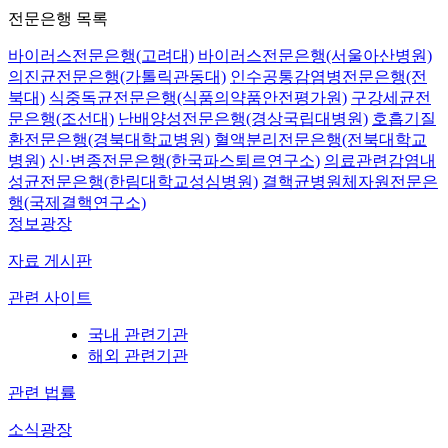
전문은행 목록
바이러스전문은행(고려대)
바이러스전문은행(서울아산병원)
의진균전문은행(가톨릭관동대)
인수공통감염병전문은행(전
북대)
식중독균전문은행(식품의약품안전평가원)
구강세균전
문은행(조선대)
난배양성전문은행(경상국립대병원)
호흡기질
환전문은행(경북대학교병원)
혈액분리전문은행(전북대학교
병원)
신·변종전문은행(한국파스퇴르연구소)
의료관련감염내
성균전문은행(한림대학교성심병원)
결핵균병원체자원전문은
행(국제결핵연구소)
정보광장
자료 게시판
관련 사이트
국내 관련기관
해외 관련기관
관련 법률
소식광장