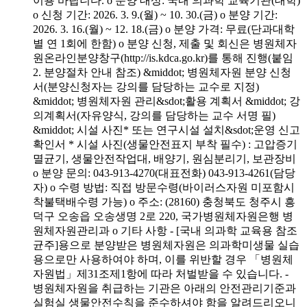
이용 바랍니다. o 분양 대상: 국내 의과학 교육기관(대학)
o 신청 기간: 2026. 3. 9.(월) ~ 10. 30.(금) o 분양 기간:
2026. 3. 16.(월) ~ 12. 18.(금) o 분양 가격: 무료(단과대학
별 연 1회에 한함) o 분양 신청, 제출 및 회신은 병원체자
원온라인분양창구(http://is.kdca.go.kr)를 통해 진행(붙임
2. 분양절차 안내 참조) &middot; 병원체자원 분양 신청
서(분양신청자는 강의를 담당하는 교수로 지정)
&middot; 병원체자원 관리&sdot;활용 계획서 &middot; 강
의계획서(자유양식, 강의를 담당하는 교수 서명 필)
&middot; 시설 사진* 또는 연구시설 설치&sdot;운영 신고
확인서 * 시설 사진(생물안전표지 부착 필수) : 고압증기
멸균기, 생물안전작업대, 배양기, 원심분리기, 보관장비
o 분양 문의: 043-913-4270(대표전화) 043-913-4261(담당
자) o 수령 방법: 직접 방문수령(바이러스자원 미포함시
착불택배수령 가능) o 주소: (28160) 충청북도 청주시 흥
덕구 오송읍 오송생명 2로 220, 국가병원체자원은행 병
원체자원관리과 o 기타 사항 - [국내 의과학 교육용 참조
균주]용으로 분양받은 병원체자원은 의과학미생물 실습
용으로만 사용하여야 하며, 이를 위반할 경우 「병원체
자원법」제31조제1항에 따라 처벌받을 수 있습니다. -
병원체자원을 취급하는 기관은 아래의 안전관리기준과
실험실 생물안전수칙을 준수하셔야 함을 알려드리오니