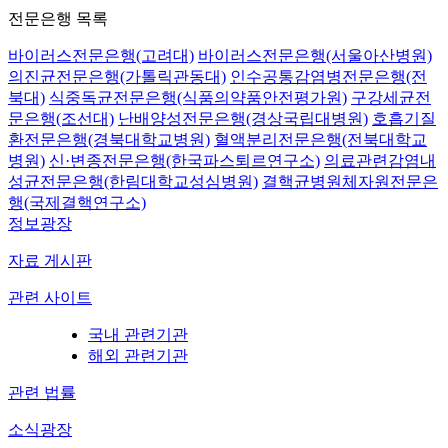
전문은행 목록
바이러스전문은행(고려대)
바이러스전문은행(서울아산병원)
의진균전문은행(가톨릭관동대)
인수공통감염병전문은행(전
북대)
식중독균전문은행(식품의약품안전평가원)
구강세균전
문은행(조선대)
난배양성전문은행(경상국립대병원)
호흡기질
환전문은행(경북대학교병원)
혈액분리전문은행(전북대학교
병원)
신·변종전문은행(한국파스퇴르연구소)
의료관련감염내
성균전문은행(한림대학교성심병원)
결핵균병원체자원전문은
행(국제결핵연구소)
정보광장
자료 게시판
관련 사이트
국내 관련기관
해외 관련기관
관련 법률
소식광장