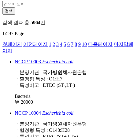
검색 결과
총
5964
건
1
/597 Page
첫페이지
이전페이지
1
2
3
4
5
6
7
8
9
10
다음페이지
마지막페
이지
NCCP 10003
Escherichia
coli
ㆍ분양기관 : 국가병원체자원은행
ㆍ혈청형 특성 : O1:H7
ㆍ특성비고 : ETEC (ST-,LT-)
Bacteria
￦ 20000
NCCP 10004
Escherichia
coli
ㆍ분양기관 : 국가병원체자원은행
ㆍ혈청형 특성 : O148:H28
ㆍ특성비고 : ETEC (ST+,LT+)