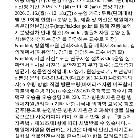
이용 바랍니다. o 분양 대상: 국내 의과학 교육기관(대학)
o 신청 기간: 2026. 3. 9.(월) ~ 10. 30.(금) o 분양 기간:
2026. 3. 16.(월) ~ 12. 18.(금) o 분양 가격: 무료(단과대학
별 연 1회에 한함) o 분양 신청, 제출 및 회신은 병원체자
원온라인분양창구(http://is.kdca.go.kr)를 통해 진행(붙임
2. 분양절차 안내 참조) &middot; 병원체자원 분양 신청
서(분양신청자는 강의를 담당하는 교수로 지정)
&middot; 병원체자원 관리&sdot;활용 계획서 &middot; 강
의계획서(자유양식, 강의를 담당하는 교수 서명 필)
&middot; 시설 사진* 또는 연구시설 설치&sdot;운영 신고
확인서 * 시설 사진(생물안전표지 부착 필수) : 고압증기
멸균기, 생물안전작업대, 배양기, 원심분리기, 보관장비
o 분양 문의: 043-913-4270(대표전화) 043-913-4261(담당
자) o 수령 방법: 직접 방문수령(바이러스자원 미포함시
착불택배수령 가능) o 주소: (28160) 충청북도 청주시 흥
덕구 오송읍 오송생명 2로 220, 국가병원체자원은행 병
원체자원관리과 o 기타 사항 - [국내 의과학 교육용 참조
균주]용으로 분양받은 병원체자원은 의과학미생물 실습
용으로만 사용하여야 하며, 이를 위반할 경우 「병원체
자원법」제31조제1항에 따라 처벌받을 수 있습니다. -
병원체자원을 취급하는 기관은 아래의 안전관리기준과
실험실 생물안전수칙을 준수하셔야 함을 알려드리오니