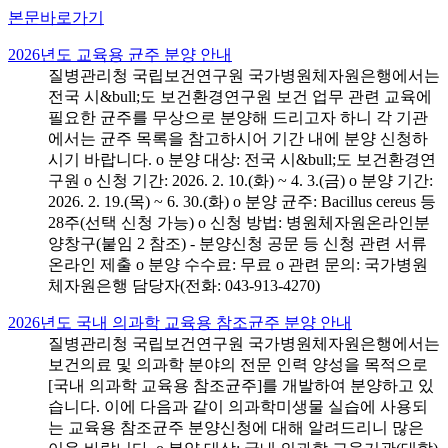
본문바로가기
2026년도 교육용 균주 분양 안내
질병관리청 국립보건연구원 국가병원체자원은행에서는
전국 시&bull;도 보건환경연구원 보건 업무 관련 교육에
필요한 균주를 무상으로 분양해 드리고자 하니 각 기관
에서는 균주 목록을 참고하시어 기간 내에 분양 신청하
시기 바랍니다. o 분양 대상: 전국 시&bull;도 보건환경연
구원 o 신청 기간: 2026. 2. 10.(화) ~ 4. 3.(금) o 분양 기간:
2026. 2. 19.(목) ~ 6. 30.(화) o 분양 균주: Bacillus cereus 등
28주(선택 신청 가능) o 신청 방법: 병원체자원온라인분
양창구(붙임 2 참조) - 분양신청 공문 등 신청 관련 서류
온라인 제출 o 분양 수수료: 무료 o 관련 문의: 국가병원
체자원은행 담당자(전화: 043-913-4270)
2026년도 국내 의과학 교육용 참조균주 분양 안내
질병관리청 국립보건연구원 국가병원체자원은행에서는
보건의료 및 의과학 분야의 전문 인력 양성을 목적으로
[국내 의과학 교육용 참조균주]를 개발하여 분양하고 있
습니다. 이에 다음과 같이 의과학미생물 실습에 사용되
는 교육용 참조균주 분양신청에 대해 알려드리니 많은