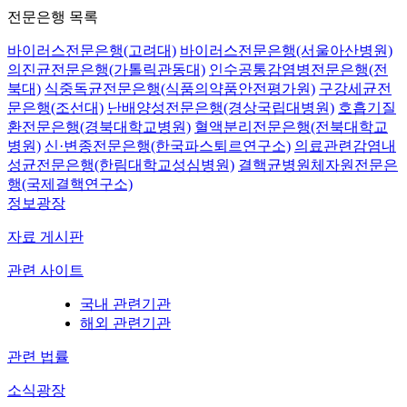
전문은행 목록
바이러스전문은행(고려대)
바이러스전문은행(서울아산병원)
의진균전문은행(가톨릭관동대)
인수공통감염병전문은행(전
북대)
식중독균전문은행(식품의약품안전평가원)
구강세균전
문은행(조선대)
난배양성전문은행(경상국립대병원)
호흡기질
환전문은행(경북대학교병원)
혈액분리전문은행(전북대학교
병원)
신·변종전문은행(한국파스퇴르연구소)
의료관련감염내
성균전문은행(한림대학교성심병원)
결핵균병원체자원전문은
행(국제결핵연구소)
정보광장
자료 게시판
관련 사이트
국내 관련기관
해외 관련기관
관련 법률
소식광장