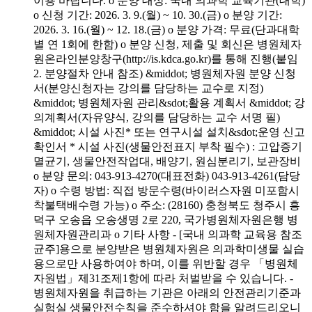
이용 바랍니다. o 분양 대상: 국내 의과학 교육기관(대학)
o 신청 기간: 2026. 3. 9.(월) ~ 10. 30.(금) o 분양 기간:
2026. 3. 16.(월) ~ 12. 18.(금) o 분양 가격: 무료(단과대학
별 연 1회에 한함) o 분양 신청, 제출 및 회신은 병원체자
원온라인분양창구(http://is.kdca.go.kr)를 통해 진행(붙임
2. 분양절차 안내 참조) &middot; 병원체자원 분양 신청
서(분양신청자는 강의를 담당하는 교수로 지정)
&middot; 병원체자원 관리&sdot;활용 계획서 &middot; 강
의계획서(자유양식, 강의를 담당하는 교수 서명 필)
&middot; 시설 사진* 또는 연구시설 설치&sdot;운영 신고
확인서 * 시설 사진(생물안전표지 부착 필수) : 고압증기
멸균기, 생물안전작업대, 배양기, 원심분리기, 보관장비
o 분양 문의: 043-913-4270(대표전화) 043-913-4261(담당
자) o 수령 방법: 직접 방문수령(바이러스자원 미포함시
착불택배수령 가능) o 주소: (28160) 충청북도 청주시 흥
덕구 오송읍 오송생명 2로 220, 국가병원체자원은행 병
원체자원관리과 o 기타 사항 - [국내 의과학 교육용 참조
균주]용으로 분양받은 병원체자원은 의과학미생물 실습
용으로만 사용하여야 하며, 이를 위반할 경우 「병원체
자원법」제31조제1항에 따라 처벌받을 수 있습니다. -
병원체자원을 취급하는 기관은 아래의 안전관리기준과
실험실 생물안전수칙을 준수하셔야 함을 알려드리오니