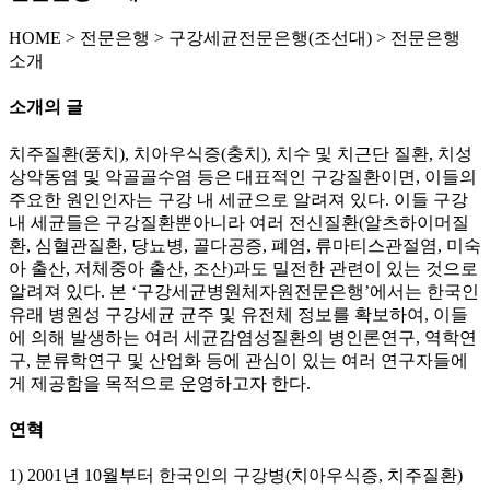
HOME
>
전문은행 >
구강세균전문은행(조선대) >
전문은행
소개
소개의 글
치주질환(풍치), 치아우식증(충치), 치수 및 치근단 질환, 치성
상악동염 및 악골골수염 등은 대표적인 구강질환이면, 이들의
주요한 원인인자는 구강 내 세균으로 알려져 있다. 이들 구강
내 세균들은 구강질환뿐아니라 여러 전신질환(알츠하이머질
환, 심혈관질환, 당뇨병, 골다공증, 폐염, 류마티스관절염, 미숙
아 출산, 저체중아 출산, 조산)과도 밀전한 관련이 있는 것으로
알려져 있다. 본 ‘구강세균병원체자원전문은행’에서는 한국인
유래 병원성 구강세균 균주 및 유전체 정보를 확보하여, 이들
에 의해 발생하는 여러 세균감염성질환의 병인론연구, 역학연
구, 분류학연구 및 산업화 등에 관심이 있는 여러 연구자들에
게 제공함을 목적으로 운영하고자 한다.
연혁
1) 2001년 10월부터 한국인의 구강병(치아우식증, 치주질환)