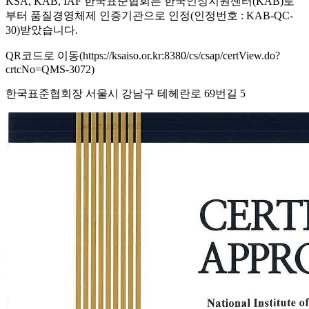
KSA, KAB, IAF 한국표준협회는 한국인정지원센터(KAB)로
부터 품질경영체제 인증기관으로 인정(인정번호 : KAB-QC-
30)받았습니다.
QR코드로 이동(https://ksaiso.or.kr:8380/cs/csap/certView.do?
crtcNo=QMS-3072)
한국표준협회장 서울시 강남구 테헤란로 69번길 5