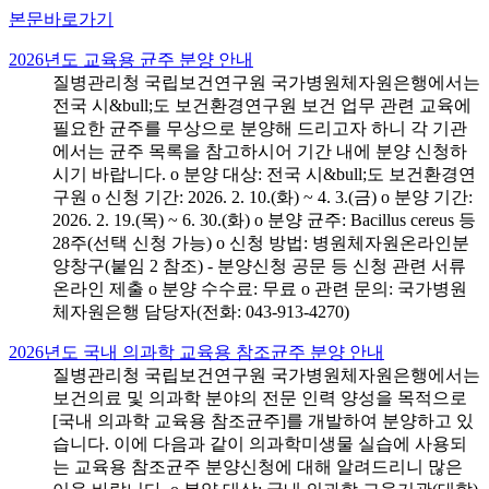
본문바로가기
2026년도 교육용 균주 분양 안내
질병관리청 국립보건연구원 국가병원체자원은행에서는
전국 시&bull;도 보건환경연구원 보건 업무 관련 교육에
필요한 균주를 무상으로 분양해 드리고자 하니 각 기관
에서는 균주 목록을 참고하시어 기간 내에 분양 신청하
시기 바랍니다. o 분양 대상: 전국 시&bull;도 보건환경연
구원 o 신청 기간: 2026. 2. 10.(화) ~ 4. 3.(금) o 분양 기간:
2026. 2. 19.(목) ~ 6. 30.(화) o 분양 균주: Bacillus cereus 등
28주(선택 신청 가능) o 신청 방법: 병원체자원온라인분
양창구(붙임 2 참조) - 분양신청 공문 등 신청 관련 서류
온라인 제출 o 분양 수수료: 무료 o 관련 문의: 국가병원
체자원은행 담당자(전화: 043-913-4270)
2026년도 국내 의과학 교육용 참조균주 분양 안내
질병관리청 국립보건연구원 국가병원체자원은행에서는
보건의료 및 의과학 분야의 전문 인력 양성을 목적으로
[국내 의과학 교육용 참조균주]를 개발하여 분양하고 있
습니다. 이에 다음과 같이 의과학미생물 실습에 사용되
는 교육용 참조균주 분양신청에 대해 알려드리니 많은