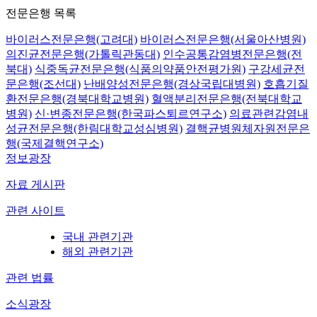
전문은행 목록
바이러스전문은행(고려대)
바이러스전문은행(서울아산병원)
의진균전문은행(가톨릭관동대)
인수공통감염병전문은행(전
북대)
식중독균전문은행(식품의약품안전평가원)
구강세균전
문은행(조선대)
난배양성전문은행(경상국립대병원)
호흡기질
환전문은행(경북대학교병원)
혈액분리전문은행(전북대학교
병원)
신·변종전문은행(한국파스퇴르연구소)
의료관련감염내
성균전문은행(한림대학교성심병원)
결핵균병원체자원전문은
행(국제결핵연구소)
정보광장
자료 게시판
관련 사이트
국내 관련기관
해외 관련기관
관련 법률
소식광장