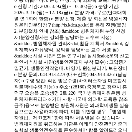
이용 바랍니다. o 분양 대상: 국내 의과학 교육기관(대학)
o 신청 기간: 2026. 3. 9.(월) ~ 10. 30.(금) o 분양 기간:
2026. 3. 16.(월) ~ 12. 18.(금) o 분양 가격: 무료(단과대학
별 연 1회에 한함) o 분양 신청, 제출 및 회신은 병원체자
원온라인분양창구(http://is.kdca.go.kr)를 통해 진행(붙임
2. 분양절차 안내 참조) &middot; 병원체자원 분양 신청
서(분양신청자는 강의를 담당하는 교수로 지정)
&middot; 병원체자원 관리&sdot;활용 계획서 &middot; 강
의계획서(자유양식, 강의를 담당하는 교수 서명 필)
&middot; 시설 사진* 또는 연구시설 설치&sdot;운영 신고
확인서 * 시설 사진(생물안전표지 부착 필수) : 고압증기
멸균기, 생물안전작업대, 배양기, 원심분리기, 보관장비
o 분양 문의: 043-913-4270(대표전화) 043-913-4261(담당
자) o 수령 방법: 직접 방문수령(바이러스자원 미포함시
착불택배수령 가능) o 주소: (28160) 충청북도 청주시 흥
덕구 오송읍 오송생명 2로 220, 국가병원체자원은행 병
원체자원관리과 o 기타 사항 - [국내 의과학 교육용 참조
균주]용으로 분양받은 병원체자원은 의과학미생물 실습
용으로만 사용하여야 하며, 이를 위반할 경우 「병원체
자원법」제31조제1항에 따라 처벌받을 수 있습니다. -
병원체자원을 취급하는 기관은 아래의 안전관리기준과
실험실 생물안전수칙을 준수하셔야 함을 알려드리오니