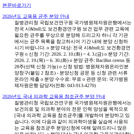
본문바로가기
2026년도 교육용 균주 분양 안내
질병관리청 국립보건연구원 국가병원체자원은행에서는
전국 시&bull;도 보건환경연구원 보건 업무 관련 교육에
필요한 균주를 무상으로 분양해 드리고자 하니 각 기관
에서는 균주 목록을 참고하시어 기간 내에 분양 신청하
시기 바랍니다. o 분양 대상: 전국 시&bull;도 보건환경연
구원 o 신청 기간: 2026. 2. 10.(화) ~ 4. 3.(금) o 분양 기간:
2026. 2. 19.(목) ~ 6. 30.(화) o 분양 균주: Bacillus cereus 등
28주(선택 신청 가능) o 신청 방법: 병원체자원온라인분
양창구(붙임 2 참조) - 분양신청 공문 등 신청 관련 서류
온라인 제출 o 분양 수수료: 무료 o 관련 문의: 국가병원
체자원은행 담당자(전화: 043-913-4270)
2026년도 국내 의과학 교육용 참조균주 분양 안내
질병관리청 국립보건연구원 국가병원체자원은행에서는
보건의료 및 의과학 분야의 전문 인력 양성을 목적으로
[국내 의과학 교육용 참조균주]를 개발하여 분양하고 있
습니다. 이에 다음과 같이 의과학미생물 실습에 사용되
는 교육용 참조균주 분양신청에 대해 알려드리니 많은