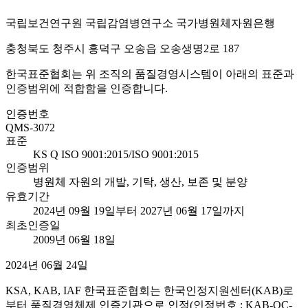
국립보건연구원 국립감염병연구소 국가병원체자원은행
충청북도 청주시 흥덕구 오송읍 오송생명2로 187
한국표준협회는 위 조직의 품질경영시스템이 아래의 표준과
인증범위에 적합함을 인증합니다.
인증번호
QMS-3072
표준
KS Q ISO 9001:2015/ISO 9001:2015
인증범위
병원체 자원의 개발, 기탁, 생산, 보존 및 분양
유효기간
2024년 09월 19일부터 2027년 06월 17일까지
최초인증일
2009년 06월 18일
2024년 06월 24일
KSA, KAB, IAF 한국표준협회는 한국인정지원센터(KAB)로
부터 품질경영체제 인증기관으로 인정(인정번호 : KAB-QC-