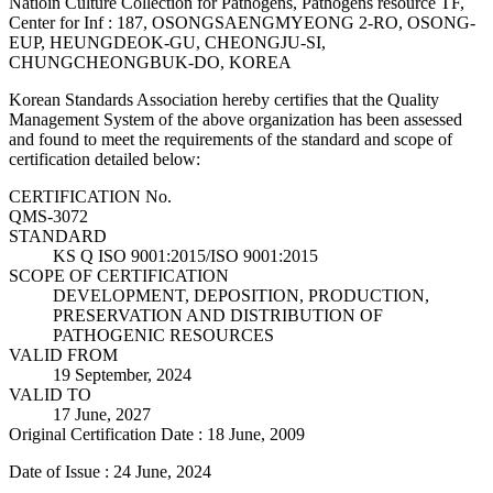
Natioin Culture Collection for Pathogens, Pathogens resource TF,
Center for Inf : 187, OSONGSAENGMYEONG 2-RO, OSONG-
EUP, HEUNGDEOK-GU, CHEONGJU-SI,
CHUNGCHEONGBUK-DO, KOREA
Korean Standards Association hereby certifies that the Quality
Management System of the above organization has been assessed
and found to meet the requirements of the standard and scope of
certification detailed below:
CERTIFICATION No.
QMS-3072
STANDARD
KS Q ISO 9001:2015/ISO 9001:2015
SCOPE OF CERTIFICATION
DEVELOPMENT, DEPOSITION, PRODUCTION,
PRESERVATION AND DISTRIBUTION OF
PATHOGENIC RESOURCES
VALID FROM
19 September, 2024
VALID TO
17 June, 2027
Original Certification Date : 18 June, 2009
Date of Issue : 24 June, 2024