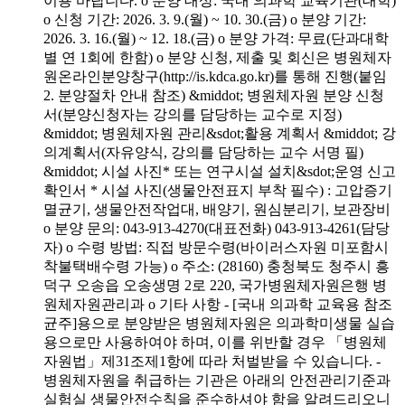
이용 바랍니다. o 분양 대상: 국내 의과학 교육기관(대학)
o 신청 기간: 2026. 3. 9.(월) ~ 10. 30.(금) o 분양 기간:
2026. 3. 16.(월) ~ 12. 18.(금) o 분양 가격: 무료(단과대학
별 연 1회에 한함) o 분양 신청, 제출 및 회신은 병원체자
원온라인분양창구(http://is.kdca.go.kr)를 통해 진행(붙임
2. 분양절차 안내 참조) &middot; 병원체자원 분양 신청
서(분양신청자는 강의를 담당하는 교수로 지정)
&middot; 병원체자원 관리&sdot;활용 계획서 &middot; 강
의계획서(자유양식, 강의를 담당하는 교수 서명 필)
&middot; 시설 사진* 또는 연구시설 설치&sdot;운영 신고
확인서 * 시설 사진(생물안전표지 부착 필수) : 고압증기
멸균기, 생물안전작업대, 배양기, 원심분리기, 보관장비
o 분양 문의: 043-913-4270(대표전화) 043-913-4261(담당
자) o 수령 방법: 직접 방문수령(바이러스자원 미포함시
착불택배수령 가능) o 주소: (28160) 충청북도 청주시 흥
덕구 오송읍 오송생명 2로 220, 국가병원체자원은행 병
원체자원관리과 o 기타 사항 - [국내 의과학 교육용 참조
균주]용으로 분양받은 병원체자원은 의과학미생물 실습
용으로만 사용하여야 하며, 이를 위반할 경우 「병원체
자원법」제31조제1항에 따라 처벌받을 수 있습니다. -
병원체자원을 취급하는 기관은 아래의 안전관리기준과
실험실 생물안전수칙을 준수하셔야 함을 알려드리오니