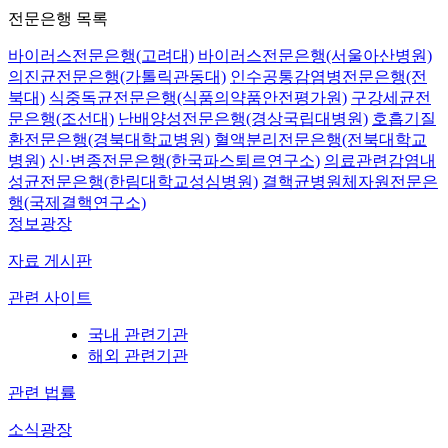
전문은행 목록
바이러스전문은행(고려대)
바이러스전문은행(서울아산병원)
의진균전문은행(가톨릭관동대)
인수공통감염병전문은행(전
북대)
식중독균전문은행(식품의약품안전평가원)
구강세균전
문은행(조선대)
난배양성전문은행(경상국립대병원)
호흡기질
환전문은행(경북대학교병원)
혈액분리전문은행(전북대학교
병원)
신·변종전문은행(한국파스퇴르연구소)
의료관련감염내
성균전문은행(한림대학교성심병원)
결핵균병원체자원전문은
행(국제결핵연구소)
정보광장
자료 게시판
관련 사이트
국내 관련기관
해외 관련기관
관련 법률
소식광장