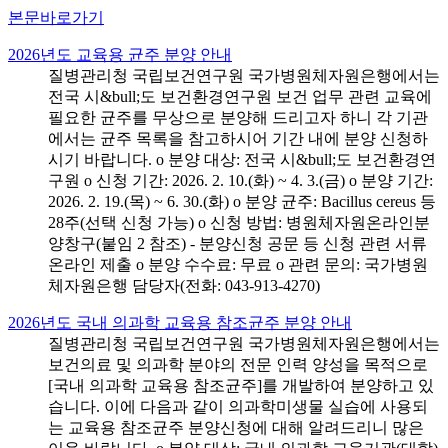
본문바로가기
2026년도 교육용 균주 분양 안내
질병관리청 국립보건연구원 국가병원체자원은행에서는
전국 시&bull;도 보건환경연구원 보건 업무 관련 교육에
필요한 균주를 무상으로 분양해 드리고자 하니 각 기관
에서는 균주 목록을 참고하시어 기간 내에 분양 신청하
시기 바랍니다. o 분양 대상: 전국 시&bull;도 보건환경연
구원 o 신청 기간: 2026. 2. 10.(화) ~ 4. 3.(금) o 분양 기간:
2026. 2. 19.(목) ~ 6. 30.(화) o 분양 균주: Bacillus cereus 등
28주(선택 신청 가능) o 신청 방법: 병원체자원온라인분
양창구(붙임 2 참조) - 분양신청 공문 등 신청 관련 서류
온라인 제출 o 분양 수수료: 무료 o 관련 문의: 국가병원
체자원은행 담당자(전화: 043-913-4270)
2026년도 국내 의과학 교육용 참조균주 분양 안내
질병관리청 국립보건연구원 국가병원체자원은행에서는
보건의료 및 의과학 분야의 전문 인력 양성을 목적으로
[국내 의과학 교육용 참조균주]를 개발하여 분양하고 있
습니다. 이에 다음과 같이 의과학미생물 실습에 사용되
는 교육용 참조균주 분양신청에 대해 알려드리니 많은