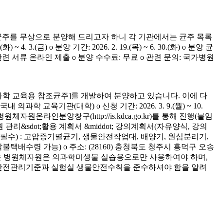
균주를 무상으로 분양해 드리고자 하니 각 기관에서는 균주 목록
(금) o 분양 기간: 2026. 2. 19.(목) ~ 6. 30.(화) o 분양 균
청 관련 서류 온라인 제출 o 분양 수수료: 무료 o 관련 문의: 국가병원
학 교육용 참조균주]를 개발하여 분양하고 있습니다. 이에 다
육기관(대학) o 신청 기간: 2026. 3. 9.(월) ~ 10.
은 병원체자원온라인분양창구(http://is.kdca.go.kr)를 통해 진행(붙임
 관리&sdot;활용 계획서 &middot; 강의계획서(자유양식, 강의
착 필수) : 고압증기멸균기, 생물안전작업대, 배양기, 원심분리기,
 착불택배수령 가능) o 주소: (28160) 충청북도 청주시 흥덕구 오송
양받은 병원체자원은 의과학미생물 실습용으로만 사용하여야 하며,
의 안전관리기준과 실험실 생물안전수칙을 준수하셔야 함을 알려