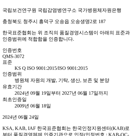
국립보건연구원 국립감염병연구소 국가병원체자원은행
충청북도 청주시 흥덕구 오송읍 오송생명2로 187
한국표준협회는 위 조직의 품질경영시스템이 아래의 표준과
인증범위에 적합함을 인증합니다.
인증번호
QMS-3072
표준
KS Q ISO 9001:2015/ISO 9001:2015
인증범위
병원체 자원의 개발, 기탁, 생산, 보존 및 분양
유효기간
2024년 09월 19일부터 2027년 06월 17일까지
최초인증일
2009년 06월 18일
2024년 06월 24일
KSA, KAB, IAF 한국표준협회는 한국인정지원센터(KAB)로
부터 품질경영체제 인증기관으로 인정(인정번호 : KAB-QC-