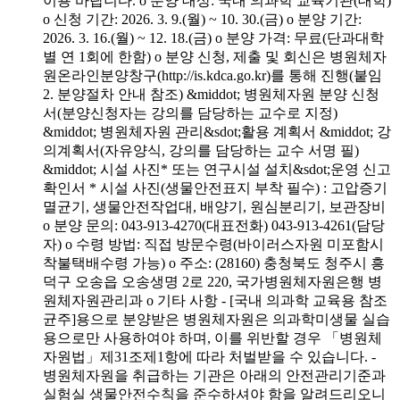
이용 바랍니다. o 분양 대상: 국내 의과학 교육기관(대학)
o 신청 기간: 2026. 3. 9.(월) ~ 10. 30.(금) o 분양 기간:
2026. 3. 16.(월) ~ 12. 18.(금) o 분양 가격: 무료(단과대학
별 연 1회에 한함) o 분양 신청, 제출 및 회신은 병원체자
원온라인분양창구(http://is.kdca.go.kr)를 통해 진행(붙임
2. 분양절차 안내 참조) &middot; 병원체자원 분양 신청
서(분양신청자는 강의를 담당하는 교수로 지정)
&middot; 병원체자원 관리&sdot;활용 계획서 &middot; 강
의계획서(자유양식, 강의를 담당하는 교수 서명 필)
&middot; 시설 사진* 또는 연구시설 설치&sdot;운영 신고
확인서 * 시설 사진(생물안전표지 부착 필수) : 고압증기
멸균기, 생물안전작업대, 배양기, 원심분리기, 보관장비
o 분양 문의: 043-913-4270(대표전화) 043-913-4261(담당
자) o 수령 방법: 직접 방문수령(바이러스자원 미포함시
착불택배수령 가능) o 주소: (28160) 충청북도 청주시 흥
덕구 오송읍 오송생명 2로 220, 국가병원체자원은행 병
원체자원관리과 o 기타 사항 - [국내 의과학 교육용 참조
균주]용으로 분양받은 병원체자원은 의과학미생물 실습
용으로만 사용하여야 하며, 이를 위반할 경우 「병원체
자원법」제31조제1항에 따라 처벌받을 수 있습니다. -
병원체자원을 취급하는 기관은 아래의 안전관리기준과
실험실 생물안전수칙을 준수하셔야 함을 알려드리오니