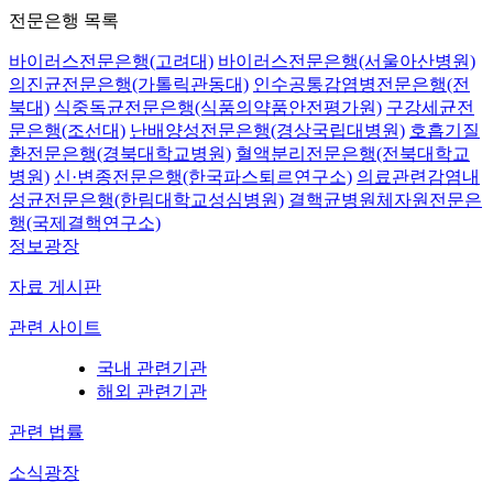
전문은행 목록
바이러스전문은행(고려대)
바이러스전문은행(서울아산병원)
의진균전문은행(가톨릭관동대)
인수공통감염병전문은행(전
북대)
식중독균전문은행(식품의약품안전평가원)
구강세균전
문은행(조선대)
난배양성전문은행(경상국립대병원)
호흡기질
환전문은행(경북대학교병원)
혈액분리전문은행(전북대학교
병원)
신·변종전문은행(한국파스퇴르연구소)
의료관련감염내
성균전문은행(한림대학교성심병원)
결핵균병원체자원전문은
행(국제결핵연구소)
정보광장
자료 게시판
관련 사이트
국내 관련기관
해외 관련기관
관련 법률
소식광장