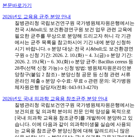
본문바로가기
2026년도 교육용 균주 분양 안내
질병관리청 국립보건연구원 국가병원체자원은행에서는
전국 시&bull;도 보건환경연구원 보건 업무 관련 교육에
필요한 균주를 무상으로 분양해 드리고자 하니 각 기관
에서는 균주 목록을 참고하시어 기간 내에 분양 신청하
시기 바랍니다. o 분양 대상: 전국 시&bull;도 보건환경연
구원 o 신청 기간: 2026. 2. 10.(화) ~ 4. 3.(금) o 분양 기간:
2026. 2. 19.(목) ~ 6. 30.(화) o 분양 균주: Bacillus cereus 등
28주(선택 신청 가능) o 신청 방법: 병원체자원온라인분
양창구(붙임 2 참조) - 분양신청 공문 등 신청 관련 서류
온라인 제출 o 분양 수수료: 무료 o 관련 문의: 국가병원
체자원은행 담당자(전화: 043-913-4270)
2026년도 국내 의과학 교육용 참조균주 분양 안내
질병관리청 국립보건연구원 국가병원체자원은행에서는
보건의료 및 의과학 분야의 전문 인력 양성을 목적으로
[국내 의과학 교육용 참조균주]를 개발하여 분양하고 있
습니다. 이에 다음과 같이 의과학미생물 실습에 사용되
는 교육용 참조균주 분양신청에 대해 알려드리니 많은