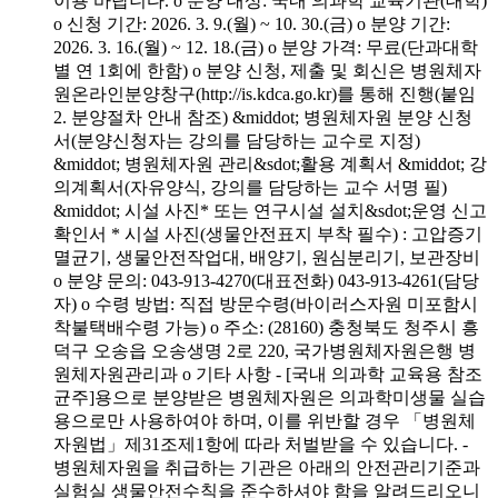
이용 바랍니다. o 분양 대상: 국내 의과학 교육기관(대학)
o 신청 기간: 2026. 3. 9.(월) ~ 10. 30.(금) o 분양 기간:
2026. 3. 16.(월) ~ 12. 18.(금) o 분양 가격: 무료(단과대학
별 연 1회에 한함) o 분양 신청, 제출 및 회신은 병원체자
원온라인분양창구(http://is.kdca.go.kr)를 통해 진행(붙임
2. 분양절차 안내 참조) &middot; 병원체자원 분양 신청
서(분양신청자는 강의를 담당하는 교수로 지정)
&middot; 병원체자원 관리&sdot;활용 계획서 &middot; 강
의계획서(자유양식, 강의를 담당하는 교수 서명 필)
&middot; 시설 사진* 또는 연구시설 설치&sdot;운영 신고
확인서 * 시설 사진(생물안전표지 부착 필수) : 고압증기
멸균기, 생물안전작업대, 배양기, 원심분리기, 보관장비
o 분양 문의: 043-913-4270(대표전화) 043-913-4261(담당
자) o 수령 방법: 직접 방문수령(바이러스자원 미포함시
착불택배수령 가능) o 주소: (28160) 충청북도 청주시 흥
덕구 오송읍 오송생명 2로 220, 국가병원체자원은행 병
원체자원관리과 o 기타 사항 - [국내 의과학 교육용 참조
균주]용으로 분양받은 병원체자원은 의과학미생물 실습
용으로만 사용하여야 하며, 이를 위반할 경우 「병원체
자원법」제31조제1항에 따라 처벌받을 수 있습니다. -
병원체자원을 취급하는 기관은 아래의 안전관리기준과
실험실 생물안전수칙을 준수하셔야 함을 알려드리오니