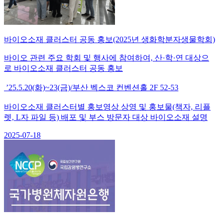
바이오소재 클러스터 공동 홍보(2025년 생화학분자생물학회)
바이오 관련 주요 학회 및 행사에 참여하여, 산·학·연 대상으
로 바이오소재 클러스터 공동 홍보
’25.5.20(화)~23(금)/부산 벡스코 컨벤션홀 2F 52-53
바이오소재 클러스터별 홍보영상 상영 및 홍보물(책자, 리플
렛, L자 파일 등) 배포 및 부스 방문자 대상 바이오소재 설명
2025-07-18