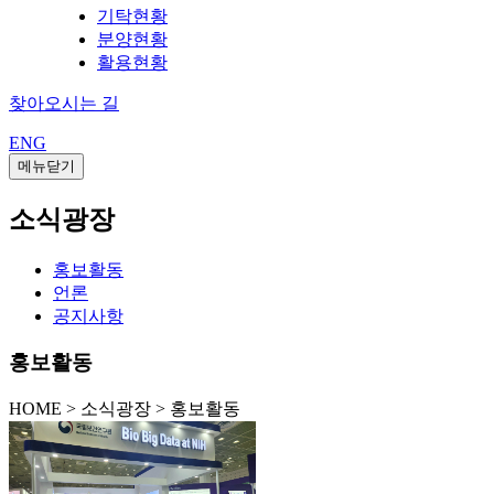
기탁현황
분양현황
활용현황
찾아오시는 길
ENG
메뉴닫기
소식광장
홍보활동
언론
공지사항
홍보활동
HOME
>
소식광장 >
홍보활동