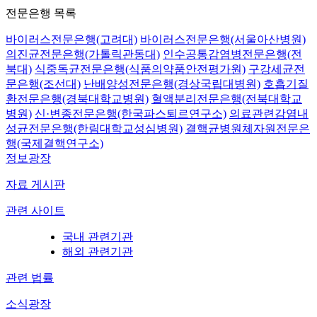
전문은행 목록
바이러스전문은행(고려대)
바이러스전문은행(서울아산병원)
의진균전문은행(가톨릭관동대)
인수공통감염병전문은행(전
북대)
식중독균전문은행(식품의약품안전평가원)
구강세균전
문은행(조선대)
난배양성전문은행(경상국립대병원)
호흡기질
환전문은행(경북대학교병원)
혈액분리전문은행(전북대학교
병원)
신·변종전문은행(한국파스퇴르연구소)
의료관련감염내
성균전문은행(한림대학교성심병원)
결핵균병원체자원전문은
행(국제결핵연구소)
정보광장
자료 게시판
관련 사이트
국내 관련기관
해외 관련기관
관련 법률
소식광장