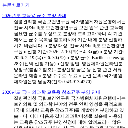
본문바로가기
2026년도 교육용 균주 분양 안내
질병관리청 국립보건연구원 국가병원체자원은행에서는
전국 시&bull;도 보건환경연구원 보건 업무 관련 교육에
필요한 균주를 무상으로 분양해 드리고자 하니 각 기관
에서는 균주 목록을 참고하시어 기간 내에 분양 신청하
시기 바랍니다. o 분양 대상: 전국 시&bull;도 보건환경연
구원 o 신청 기간: 2026. 2. 10.(화) ~ 4. 3.(금) o 분양 기간:
2026. 2. 19.(목) ~ 6. 30.(화) o 분양 균주: Bacillus cereus 등
28주(선택 신청 가능) o 신청 방법: 병원체자원온라인분
양창구(붙임 2 참조) - 분양신청 공문 등 신청 관련 서류
온라인 제출 o 분양 수수료: 무료 o 관련 문의: 국가병원
체자원은행 담당자(전화: 043-913-4270)
2026년도 국내 의과학 교육용 참조균주 분양 안내
질병관리청 국립보건연구원 국가병원체자원은행에서는
보건의료 및 의과학 분야의 전문 인력 양성을 목적으로
[국내 의과학 교육용 참조균주]를 개발하여 분양하고 있
습니다. 이에 다음과 같이 의과학미생물 실습에 사용되
는 교육용 참조균주 분양신청에 대해 알려드리니 많은