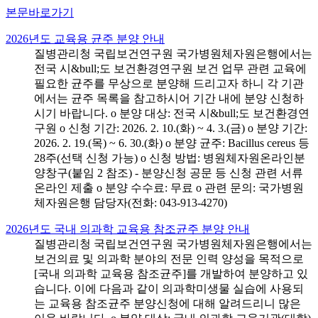
본문바로가기
2026년도 교육용 균주 분양 안내
질병관리청 국립보건연구원 국가병원체자원은행에서는
전국 시&bull;도 보건환경연구원 보건 업무 관련 교육에
필요한 균주를 무상으로 분양해 드리고자 하니 각 기관
에서는 균주 목록을 참고하시어 기간 내에 분양 신청하
시기 바랍니다. o 분양 대상: 전국 시&bull;도 보건환경연
구원 o 신청 기간: 2026. 2. 10.(화) ~ 4. 3.(금) o 분양 기간:
2026. 2. 19.(목) ~ 6. 30.(화) o 분양 균주: Bacillus cereus 등
28주(선택 신청 가능) o 신청 방법: 병원체자원온라인분
양창구(붙임 2 참조) - 분양신청 공문 등 신청 관련 서류
온라인 제출 o 분양 수수료: 무료 o 관련 문의: 국가병원
체자원은행 담당자(전화: 043-913-4270)
2026년도 국내 의과학 교육용 참조균주 분양 안내
질병관리청 국립보건연구원 국가병원체자원은행에서는
보건의료 및 의과학 분야의 전문 인력 양성을 목적으로
[국내 의과학 교육용 참조균주]를 개발하여 분양하고 있
습니다. 이에 다음과 같이 의과학미생물 실습에 사용되
는 교육용 참조균주 분양신청에 대해 알려드리니 많은