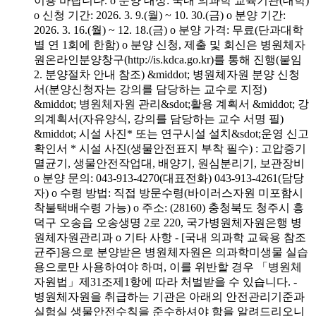
이용 바랍니다. o 분양 대상: 국내 의과학 교육기관(대학)
o 신청 기간: 2026. 3. 9.(월) ~ 10. 30.(금) o 분양 기간:
2026. 3. 16.(월) ~ 12. 18.(금) o 분양 가격: 무료(단과대학
별 연 1회에 한함) o 분양 신청, 제출 및 회신은 병원체자
원온라인분양창구(http://is.kdca.go.kr)를 통해 진행(붙임
2. 분양절차 안내 참조) &middot; 병원체자원 분양 신청
서(분양신청자는 강의를 담당하는 교수로 지정)
&middot; 병원체자원 관리&sdot;활용 계획서 &middot; 강
의계획서(자유양식, 강의를 담당하는 교수 서명 필)
&middot; 시설 사진* 또는 연구시설 설치&sdot;운영 신고
확인서 * 시설 사진(생물안전표지 부착 필수) : 고압증기
멸균기, 생물안전작업대, 배양기, 원심분리기, 보관장비
o 분양 문의: 043-913-4270(대표전화) 043-913-4261(담당
자) o 수령 방법: 직접 방문수령(바이러스자원 미포함시
착불택배수령 가능) o 주소: (28160) 충청북도 청주시 흥
덕구 오송읍 오송생명 2로 220, 국가병원체자원은행 병
원체자원관리과 o 기타 사항 - [국내 의과학 교육용 참조
균주]용으로 분양받은 병원체자원은 의과학미생물 실습
용으로만 사용하여야 하며, 이를 위반할 경우 「병원체
자원법」제31조제1항에 따라 처벌받을 수 있습니다. -
병원체자원을 취급하는 기관은 아래의 안전관리기준과
실험실 생물안전수칙을 준수하셔야 함을 알려드리오니