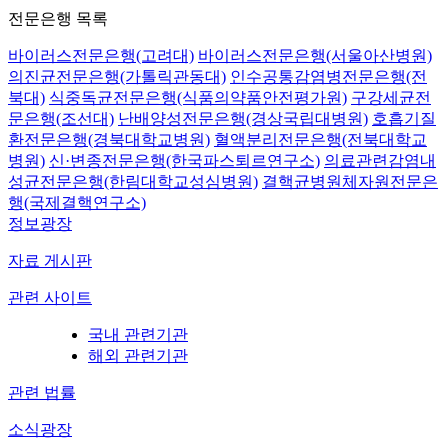
전문은행 목록
바이러스전문은행(고려대)
바이러스전문은행(서울아산병원)
의진균전문은행(가톨릭관동대)
인수공통감염병전문은행(전
북대)
식중독균전문은행(식품의약품안전평가원)
구강세균전
문은행(조선대)
난배양성전문은행(경상국립대병원)
호흡기질
환전문은행(경북대학교병원)
혈액분리전문은행(전북대학교
병원)
신·변종전문은행(한국파스퇴르연구소)
의료관련감염내
성균전문은행(한림대학교성심병원)
결핵균병원체자원전문은
행(국제결핵연구소)
정보광장
자료 게시판
관련 사이트
국내 관련기관
해외 관련기관
관련 법률
소식광장