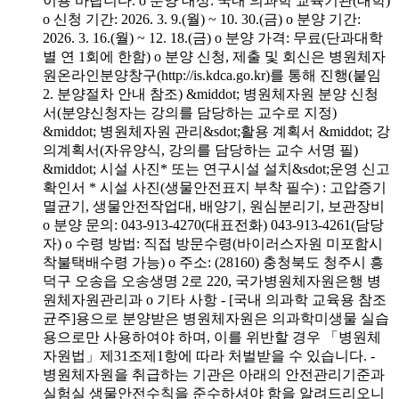
이용 바랍니다. o 분양 대상: 국내 의과학 교육기관(대학)
o 신청 기간: 2026. 3. 9.(월) ~ 10. 30.(금) o 분양 기간:
2026. 3. 16.(월) ~ 12. 18.(금) o 분양 가격: 무료(단과대학
별 연 1회에 한함) o 분양 신청, 제출 및 회신은 병원체자
원온라인분양창구(http://is.kdca.go.kr)를 통해 진행(붙임
2. 분양절차 안내 참조) &middot; 병원체자원 분양 신청
서(분양신청자는 강의를 담당하는 교수로 지정)
&middot; 병원체자원 관리&sdot;활용 계획서 &middot; 강
의계획서(자유양식, 강의를 담당하는 교수 서명 필)
&middot; 시설 사진* 또는 연구시설 설치&sdot;운영 신고
확인서 * 시설 사진(생물안전표지 부착 필수) : 고압증기
멸균기, 생물안전작업대, 배양기, 원심분리기, 보관장비
o 분양 문의: 043-913-4270(대표전화) 043-913-4261(담당
자) o 수령 방법: 직접 방문수령(바이러스자원 미포함시
착불택배수령 가능) o 주소: (28160) 충청북도 청주시 흥
덕구 오송읍 오송생명 2로 220, 국가병원체자원은행 병
원체자원관리과 o 기타 사항 - [국내 의과학 교육용 참조
균주]용으로 분양받은 병원체자원은 의과학미생물 실습
용으로만 사용하여야 하며, 이를 위반할 경우 「병원체
자원법」제31조제1항에 따라 처벌받을 수 있습니다. -
병원체자원을 취급하는 기관은 아래의 안전관리기준과
실험실 생물안전수칙을 준수하셔야 함을 알려드리오니