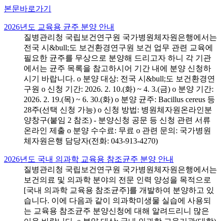
본문바로가기
2026년도 교육용 균주 분양 안내
질병관리청 국립보건연구원 국가병원체자원은행에서는
전국 시&bull;도 보건환경연구원 보건 업무 관련 교육에
필요한 균주를 무상으로 분양해 드리고자 하니 각 기관
에서는 균주 목록을 참고하시어 기간 내에 분양 신청하
시기 바랍니다. o 분양 대상: 전국 시&bull;도 보건환경연
구원 o 신청 기간: 2026. 2. 10.(화) ~ 4. 3.(금) o 분양 기간:
2026. 2. 19.(목) ~ 6. 30.(화) o 분양 균주: Bacillus cereus 등
28주(선택 신청 가능) o 신청 방법: 병원체자원온라인분
양창구(붙임 2 참조) - 분양신청 공문 등 신청 관련 서류
온라인 제출 o 분양 수수료: 무료 o 관련 문의: 국가병원
체자원은행 담당자(전화: 043-913-4270)
2026년도 국내 의과학 교육용 참조균주 분양 안내
질병관리청 국립보건연구원 국가병원체자원은행에서는
보건의료 및 의과학 분야의 전문 인력 양성을 목적으로
[국내 의과학 교육용 참조균주]를 개발하여 분양하고 있
습니다. 이에 다음과 같이 의과학미생물 실습에 사용되
는 교육용 참조균주 분양신청에 대해 알려드리니 많은