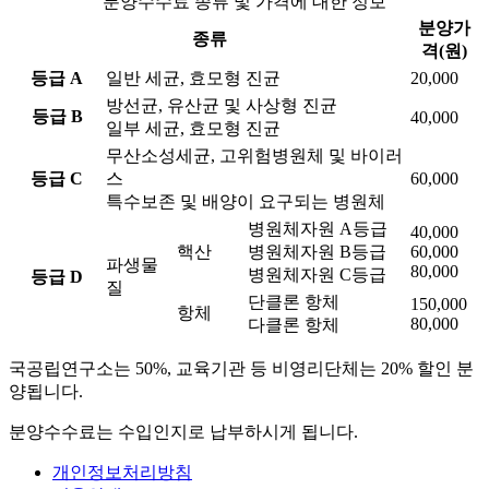
분양수수료 종류 및 가격에 대한 정보
분양가
종류
격(원)
등급 A
일반 세균, 효모형 진균
20,000
방선균, 유산균 및 사상형 진균
등급 B
40,000
일부 세균, 효모형 진균
무산소성세균, 고위험병원체 및 바이러
등급 C
스
60,000
특수보존 및 배양이 요구되는 병원체
병원체자원 A등급
40,000
핵산
병원체자원 B등급
60,000
파생물
80,000
병원체자원 C등급
등급 D
질
단클론 항체
150,000
항체
80,000
다클론 항체
국공립연구소는 50%, 교육기관 등 비영리단체는 20% 할인 분
양됩니다.
분양수수료는 수입인지로 납부하시게 됩니다.
개인정보처리방침