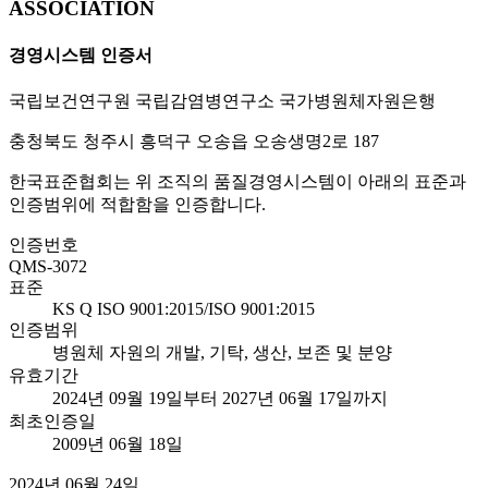
ASSOCIATION
경영시스템 인증서
국립보건연구원 국립감염병연구소 국가병원체자원은행
충청북도 청주시 흥덕구 오송읍 오송생명2로 187
한국표준협회는 위 조직의 품질경영시스템이 아래의 표준과
인증범위에 적합함을 인증합니다.
인증번호
QMS-3072
표준
KS Q ISO 9001:2015/ISO 9001:2015
인증범위
병원체 자원의 개발, 기탁, 생산, 보존 및 분양
유효기간
2024년 09월 19일부터 2027년 06월 17일까지
최초인증일
2009년 06월 18일
2024년 06월 24일