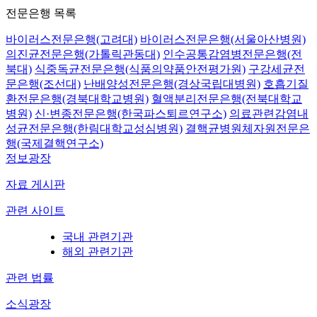
전문은행 목록
바이러스전문은행(고려대)
바이러스전문은행(서울아산병원)
의진균전문은행(가톨릭관동대)
인수공통감염병전문은행(전
북대)
식중독균전문은행(식품의약품안전평가원)
구강세균전
문은행(조선대)
난배양성전문은행(경상국립대병원)
호흡기질
환전문은행(경북대학교병원)
혈액분리전문은행(전북대학교
병원)
신·변종전문은행(한국파스퇴르연구소)
의료관련감염내
성균전문은행(한림대학교성심병원)
결핵균병원체자원전문은
행(국제결핵연구소)
정보광장
자료 게시판
관련 사이트
국내 관련기관
해외 관련기관
관련 법률
소식광장