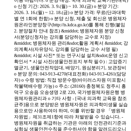
이용 바랍니다. o 분양 대상: 국내 의과학 교육기관(대학)
o 신청 기간: 2026. 3. 9.(월) ~ 10. 30.(금) o 분양 기간:
2026. 3. 16.(월) ~ 12. 18.(금) o 분양 가격: 무료(단과대학
별 연 1회에 한함) o 분양 신청, 제출 및 회신은 병원체자
원온라인분양창구(http://is.kdca.go.kr)를 통해 진행(붙임
2. 분양절차 안내 참조) &middot; 병원체자원 분양 신청
서(분양신청자는 강의를 담당하는 교수로 지정)
&middot; 병원체자원 관리&sdot;활용 계획서 &middot; 강
의계획서(자유양식, 강의를 담당하는 교수 서명 필)
&middot; 시설 사진* 또는 연구시설 설치&sdot;운영 신고
확인서 * 시설 사진(생물안전표지 부착 필수) : 고압증기
멸균기, 생물안전작업대, 배양기, 원심분리기, 보관장비
o 분양 문의: 043-913-4270(대표전화) 043-913-4261(담당
자) o 수령 방법: 직접 방문수령(바이러스자원 미포함시
착불택배수령 가능) o 주소: (28160) 충청북도 청주시 흥
덕구 오송읍 오송생명 2로 220, 국가병원체자원은행 병
원체자원관리과 o 기타 사항 - [국내 의과학 교육용 참조
균주]용으로 분양받은 병원체자원은 의과학미생물 실습
용으로만 사용하여야 하며, 이를 위반할 경우 「병원체
자원법」제31조제1항에 따라 처벌받을 수 있습니다. -
병원체자원을 취급하는 기관은 아래의 안전관리기준과
실험실 생물안전수칙을 준수하셔야 함을 알려드리오니