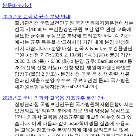
본문바로가기
2026년도 교육용 균주 분양 안내
질병관리청 국립보건연구원 국가병원체자원은행에서는
전국 시&bull;도 보건환경연구원 보건 업무 관련 교육에
필요한 균주를 무상으로 분양해 드리고자 하니 각 기관
에서는 균주 목록을 참고하시어 기간 내에 분양 신청하
시기 바랍니다. o 분양 대상: 전국 시&bull;도 보건환경연
구원 o 신청 기간: 2026. 2. 10.(화) ~ 4. 3.(금) o 분양 기간:
2026. 2. 19.(목) ~ 6. 30.(화) o 분양 균주: Bacillus cereus 등
28주(선택 신청 가능) o 신청 방법: 병원체자원온라인분
양창구(붙임 2 참조) - 분양신청 공문 등 신청 관련 서류
온라인 제출 o 분양 수수료: 무료 o 관련 문의: 국가병원
체자원은행 담당자(전화: 043-913-4270)
2026년도 국내 의과학 교육용 참조균주 분양 안내
질병관리청 국립보건연구원 국가병원체자원은행에서는
보건의료 및 의과학 분야의 전문 인력 양성을 목적으로
[국내 의과학 교육용 참조균주]를 개발하여 분양하고 있
습니다. 이에 다음과 같이 의과학미생물 실습에 사용되
는 교육용 참조균주 분양신청에 대해 알려드리니 많은