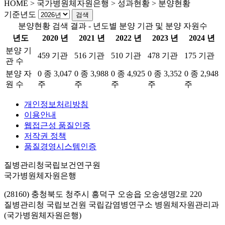
HOME
>
국가병원체자원은행 >
성과현황 >
분양현황
기준년도
분양현황 검색 결과 - 년도별 분양 기관 및 분양 자원수
년도
2020 년
2021 년
2022 년
2023 년
2024 년
분양 기
459 기관
516 기관
510 기관
478 기관
175 기관
관 수
분양 자
0 종 3,047
0 종 3,988
0 종 4,925
0 종 3,352
0 종 2,948
원 수
주
주
주
주
주
개인정보처리방침
이용안내
웹접근성 품질인증
저작권 정책
품질경영시스템인증
질병관리청국립보건연구원
국가병원체자원은행
(28160) 충청북도 청주시 흥덕구 오송읍 오송생명2로 220
질병관리청 국립보건원 국립감염병연구소 병원체자원관리과
(국가병원체자원은행)