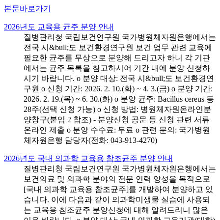
본문바로가기
2026년도 교육용 균주 분양 안내
질병관리청 국립보건연구원 국가병원체자원은행에서는
전국 시&bull;도 보건환경연구원 보건 업무 관련 교육에
필요한 균주를 무상으로 분양해 드리고자 하니 각 기관
에서는 균주 목록을 참고하시어 기간 내에 분양 신청하
시기 바랍니다. o 분양 대상: 전국 시&bull;도 보건환경연
구원 o 신청 기간: 2026. 2. 10.(화) ~ 4. 3.(금) o 분양 기간:
2026. 2. 19.(목) ~ 6. 30.(화) o 분양 균주: Bacillus cereus 등
28주(선택 신청 가능) o 신청 방법: 병원체자원온라인분
양창구(붙임 2 참조) - 분양신청 공문 등 신청 관련 서류
온라인 제출 o 분양 수수료: 무료 o 관련 문의: 국가병원
체자원은행 담당자(전화: 043-913-4270)
2026년도 국내 의과학 교육용 참조균주 분양 안내
질병관리청 국립보건연구원 국가병원체자원은행에서는
보건의료 및 의과학 분야의 전문 인력 양성을 목적으로
[국내 의과학 교육용 참조균주]를 개발하여 분양하고 있
습니다. 이에 다음과 같이 의과학미생물 실습에 사용되
는 교육용 참조균주 분양신청에 대해 알려드리니 많은