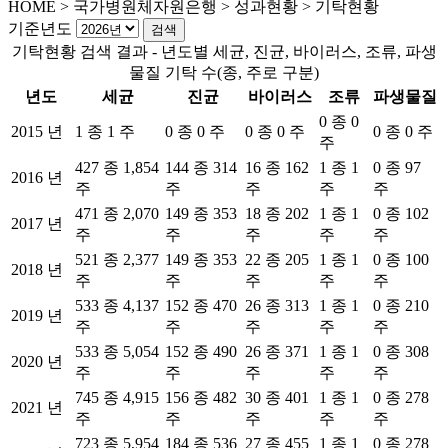
HOME
>
국가병원체자원은행 >
성과현황 >
기탁현황
기준년도
기탁현황 검색 결과 - 년도별 세균, 진균, 바이러스, 조류, 파생
물질 기탁 수(종, 주로 구분)
년도
세균
진균
바이러스
조류
파생물질
0 종 0
2015 년
1 종 1 주
0 종 0 주
0 종 0 주
0 종 0 주
주
427 종 1,854
144 종 314
16 종 162
1 종 1
0 종 97
2016 년
주
주
주
주
주
471 종 2,070
149 종 353
18 종 202
1 종 1
0 종 102
2017 년
주
주
주
주
주
521 종 2,377
149 종 353
22 종 205
1 종 1
0 종 100
2018 년
주
주
주
주
주
533 종 4,137
152 종 470
26 종 313
1 종 1
0 종 210
2019 년
주
주
주
주
주
533 종 5,054
152 종 490
26 종 371
1 종 1
0 종 308
2020 년
주
주
주
주
주
745 종 4,915
156 종 482
30 종 401
1 종 1
0 종 278
2021 년
주
주
주
주
주
723 종 5,954
184 종 536
27 종 455
1 종 1
0 종 278