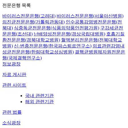
전문은행 목록
바이러스전문은행(고려대)
바이러스전문은행(서울아산병원)
의진균전문은행(가톨릭관동대)
인수공통감염병전문은행(전
북대)
식중독균전문은행(식품의약품안전평가원)
구강세균전
문은행(조선대)
난배양성전문은행(경상국립대병원)
호흡기질
환전문은행(경북대학교병원)
혈액분리전문은행(전북대학교
병원)
신·변종전문은행(한국파스퇴르연구소)
의료관련감염내
성균전문은행(한림대학교성심병원)
결핵균병원체자원전문은
행(국제결핵연구소)
정보광장
자료 게시판
관련 사이트
국내 관련기관
해외 관련기관
관련 법률
소식광장