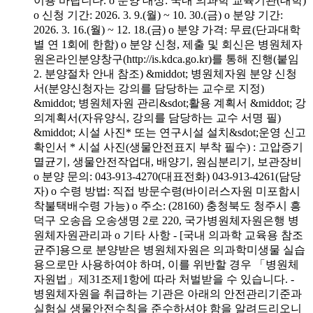
이용 바랍니다. o 분양 대상: 국내 의과학 교육기관(대학)
o 신청 기간: 2026. 3. 9.(월) ~ 10. 30.(금) o 분양 기간:
2026. 3. 16.(월) ~ 12. 18.(금) o 분양 가격: 무료(단과대학
별 연 1회에 한함) o 분양 신청, 제출 및 회신은 병원체자
원온라인분양창구(http://is.kdca.go.kr)를 통해 진행(붙임
2. 분양절차 안내 참조) &middot; 병원체자원 분양 신청
서(분양신청자는 강의를 담당하는 교수로 지정)
&middot; 병원체자원 관리&sdot;활용 계획서 &middot; 강
의계획서(자유양식, 강의를 담당하는 교수 서명 필)
&middot; 시설 사진* 또는 연구시설 설치&sdot;운영 신고
확인서 * 시설 사진(생물안전표지 부착 필수) : 고압증기
멸균기, 생물안전작업대, 배양기, 원심분리기, 보관장비
o 분양 문의: 043-913-4270(대표전화) 043-913-4261(담당
자) o 수령 방법: 직접 방문수령(바이러스자원 미포함시
착불택배수령 가능) o 주소: (28160) 충청북도 청주시 흥
덕구 오송읍 오송생명 2로 220, 국가병원체자원은행 병
원체자원관리과 o 기타 사항 - [국내 의과학 교육용 참조
균주]용으로 분양받은 병원체자원은 의과학미생물 실습
용으로만 사용하여야 하며, 이를 위반할 경우 「병원체
자원법」제31조제1항에 따라 처벌받을 수 있습니다. -
병원체자원을 취급하는 기관은 아래의 안전관리기준과
실험실 생물안전수칙을 준수하셔야 함을 알려드리오니