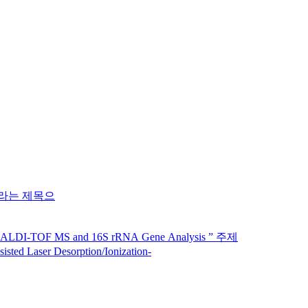
en.”이라는 제목으
 MALDI-TOF MS and 16S rRNA Gene Analysis ” 주제
sted Laser Desorption/Ionization-