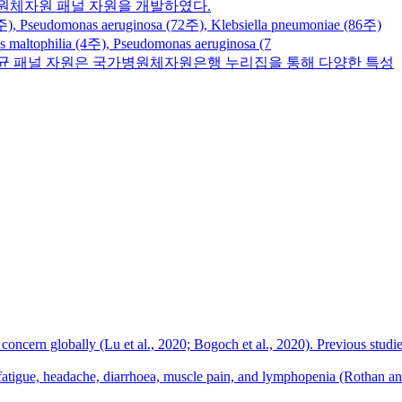
병원체자원 패널 자원을 개발하였다.
omonas aeruginosa (72주), Klebsiella pneumoniae (86주)
lia (4주), Pseudomonas aeruginosa (7
환 유발 세균 패널 자원은 국가병원체자원은행 누리집을 통해 다양한 특성
cern globally (Lu et al., 2020; Bogoch et al., 2020). Previous studies 
 fatigue, headache, diarrhoea, muscle pain, and lymphopenia (Rothan 