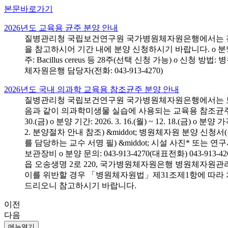
본문바로가기
2026년도 교육용 균주 분양 안내
질병관리청 국립보건연구원 국가병원체자원은행에서는 전국 
을 참고하시어 기간 내에 분양 신청하시기 바랍니다. o 분양 대상: 전국 시
주: Bacillus cereus 등 28주(선택 신청 가능) o 
체자원은행 담당자(전화: 043-913-4270)
2026년도 국내 의과학 교육용 참조균주 분양 안내
질병관리청 국립보건연구원 국가병원체자원은행에서는 보건의
음과 같이 의과학미생물 실습에 사용되는 교육용 참조균주 분양신청
30.(금) o 분양 기간: 2026. 3. 16.(월) ~ 12. 18.(
2. 분양절차 안내 참조) &middot; 병원체자원 분양 신청
를 담당하는 교수 서명 필) &middot; 시설 사진* 또는
보관장비 o 분양 문의: 043-913-4270(대표전화) 043-
읍 오송생명 2로 220, 국가병원체자원은행 병원체자원관
이를 위반할 경우 「병원체자원법」제31조제1항에 따라 
드리오니 참고하시기 바랍니다.
이전
다음
메뉴열기