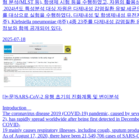
형 분석(MLST 등), 항생제 시험 등을 수행하였고, 자원의 
2024년도 특성분석 대상 자원은 다제내성 감염질환 유발 세균인 Acinetobacter bau
를 대상으로 실험을 수행하였다. 다제내성 및 항생제내성 유전자를 동시에 보유한 Acine
주), Klebsiella pneumoniae (8주) 4종 23주를
정보와 함께 공개되어 있다.
2025-07-18
[논문]SARS-CoV-2 유행 초기의 진화계통 및 변이분석
Introduction
The coronavirus disease 2019 (COVID-19) pandemic, caused by seve
2), has rapidly spread worldwide after being first detected in Decembe
COVID-
19 mainly causes respiratory illnesses, including cough, sputum pro
As of August 17, 2020, there have been 21,549,706 cases of SARS-