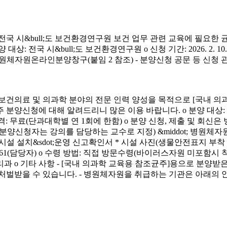
시&bull;도 보건환경연구원 보건 업무 관련 교육에 필요한 
&bull;도 보건환경연구원 o 신청 기간: 2026. 2. 10.(화) ~ 4. 3.
신청 방법: 병원체자원온라인분양창구(붙임 2 참조) - 분양신청 공문 등 신
료 및 의과학 분야의 전문 인력 양성을 목적으로 [국내 의과
에 대해 알려드리니 많은 이용 바랍니다. o 분양 대상: 국내 의과학 교
금) o 분양 가격: 무료(단과대학별 연 1회에 한함) o 분양 신청, 제출 및 회신
서(분양신청자는 강의를 담당하는 교수로 지정) &middot; 병원체자원
 연구시설 설치&sdot;운영 신고확인서 * 시설 사진(생물안전표지 부
913-4261(담당자) o 수령 방법: 직접 방문수령(바이러스자원 미포함시
리과 o 기타 사항 - [국내 의과학 교육용 참조균주]용으로 분
처벌받을 수 있습니다. - 병원체자원을 취급하는 기관은 아래