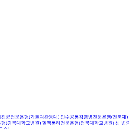
의진균전문은행(가톨릭관동대)
인수공통감염병전문은행(전북대)
행(경북대학교병원)
혈액분리전문은행(전북대학교병원)
신·변
구소)