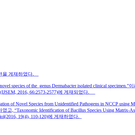
2편을 게재하였다.
l species of the genus Dermabacter isolated clinical specim
obiology(IJSEM, 2016, 66:2573-2577)에 게재되었다.
f Novel Species from Unidentified Pathogens in NCCP using
, “Taxonomic Identification of Bacillus Species Using Matrix-Assi
biol(2016, 19(4), 110-120)에 게재하였다.