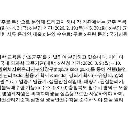
균주를 무상으로 분양해 드리고자 하니 각 기관에서는 균주 목록
(금) o 분양 기간: 2026. 2. 19.(목) ~ 6. 30.(화) o 분양 균
청 관련 서류 온라인 제출 o 분양 수수료: 무료 o 관련 문의: 국가병원
학 교육용 참조균주]를 개발하여 분양하고 있습니다. 이에 다
육기관(대학) o 신청 기간: 2026. 3. 9.(월) ~ 10.
은 병원체자원온라인분양창구(http://is.kdca.go.kr)를 통해 진행(붙임
 관리&sdot;활용 계획서 &middot; 강의계획서(자유양식, 강의
착 필수) : 고압증기멸균기, 생물안전작업대, 배양기, 원심분리기,
 착불택배수령 가능) o 주소: (28160) 충청북도 청주시 흥덕구 오송
양받은 병원체자원은 의과학미생물 실습용으로만 사용하여야 하며,
의 안전관리기준과 실험실 생물안전수칙을 준수하셔야 함을 알려