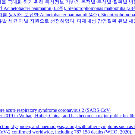
활용성을 극대화 하기 위해 특성정보 기반의 목적별⋅특성별⋅질환별 
mannii (62주), Stenotrophomonas maltophilia (28주), Pseud
tobacter baumannii (4주), Stenotrophomonas maltophi
 다제내성 감염질환 유발 세균 패널 자원으로 선정하였다. 다제내성 감염질
re acute respiratory syndrome coronavirus 2 (SARS-CoV-
r 2019 in Wuhan, Hubei, China, and has become a major public health con
duction, dyspnoea, and haemoptysis, along with other symptoms such as
CoV-2 confirmed worldwide, including 767,158 deaths (WHO, 2020).