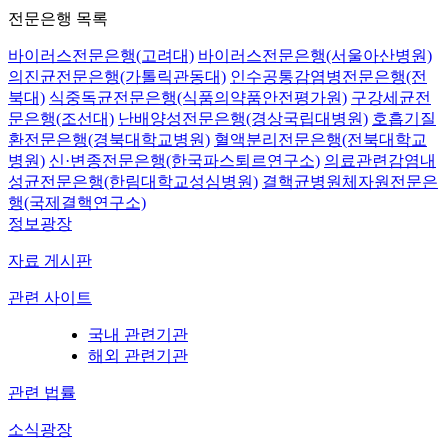
전문은행 목록
바이러스전문은행(고려대)
바이러스전문은행(서울아산병원)
의진균전문은행(가톨릭관동대)
인수공통감염병전문은행(전
북대)
식중독균전문은행(식품의약품안전평가원)
구강세균전
문은행(조선대)
난배양성전문은행(경상국립대병원)
호흡기질
환전문은행(경북대학교병원)
혈액분리전문은행(전북대학교
병원)
신·변종전문은행(한국파스퇴르연구소)
의료관련감염내
성균전문은행(한림대학교성심병원)
결핵균병원체자원전문은
행(국제결핵연구소)
정보광장
자료 게시판
관련 사이트
국내 관련기관
해외 관련기관
관련 법률
소식광장