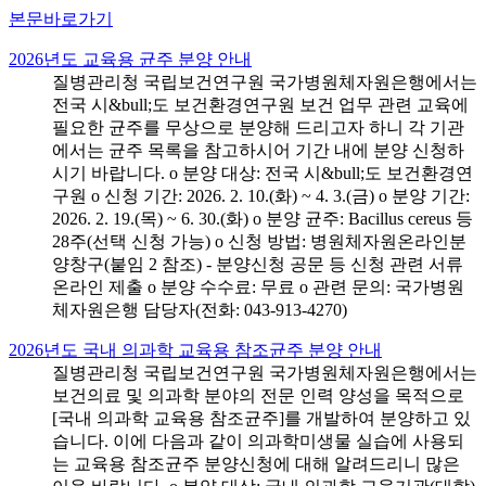
본문바로가기
2026년도 교육용 균주 분양 안내
질병관리청 국립보건연구원 국가병원체자원은행에서는
전국 시&bull;도 보건환경연구원 보건 업무 관련 교육에
필요한 균주를 무상으로 분양해 드리고자 하니 각 기관
에서는 균주 목록을 참고하시어 기간 내에 분양 신청하
시기 바랍니다. o 분양 대상: 전국 시&bull;도 보건환경연
구원 o 신청 기간: 2026. 2. 10.(화) ~ 4. 3.(금) o 분양 기간:
2026. 2. 19.(목) ~ 6. 30.(화) o 분양 균주: Bacillus cereus 등
28주(선택 신청 가능) o 신청 방법: 병원체자원온라인분
양창구(붙임 2 참조) - 분양신청 공문 등 신청 관련 서류
온라인 제출 o 분양 수수료: 무료 o 관련 문의: 국가병원
체자원은행 담당자(전화: 043-913-4270)
2026년도 국내 의과학 교육용 참조균주 분양 안내
질병관리청 국립보건연구원 국가병원체자원은행에서는
보건의료 및 의과학 분야의 전문 인력 양성을 목적으로
[국내 의과학 교육용 참조균주]를 개발하여 분양하고 있
습니다. 이에 다음과 같이 의과학미생물 실습에 사용되
는 교육용 참조균주 분양신청에 대해 알려드리니 많은