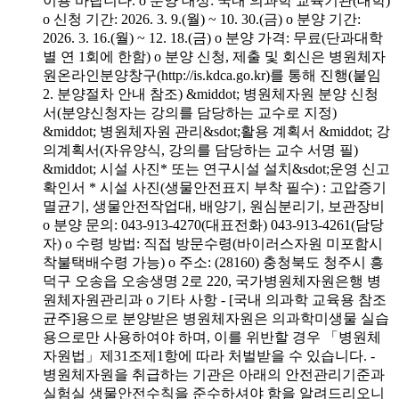
이용 바랍니다. o 분양 대상: 국내 의과학 교육기관(대학)
o 신청 기간: 2026. 3. 9.(월) ~ 10. 30.(금) o 분양 기간:
2026. 3. 16.(월) ~ 12. 18.(금) o 분양 가격: 무료(단과대학
별 연 1회에 한함) o 분양 신청, 제출 및 회신은 병원체자
원온라인분양창구(http://is.kdca.go.kr)를 통해 진행(붙임
2. 분양절차 안내 참조) &middot; 병원체자원 분양 신청
서(분양신청자는 강의를 담당하는 교수로 지정)
&middot; 병원체자원 관리&sdot;활용 계획서 &middot; 강
의계획서(자유양식, 강의를 담당하는 교수 서명 필)
&middot; 시설 사진* 또는 연구시설 설치&sdot;운영 신고
확인서 * 시설 사진(생물안전표지 부착 필수) : 고압증기
멸균기, 생물안전작업대, 배양기, 원심분리기, 보관장비
o 분양 문의: 043-913-4270(대표전화) 043-913-4261(담당
자) o 수령 방법: 직접 방문수령(바이러스자원 미포함시
착불택배수령 가능) o 주소: (28160) 충청북도 청주시 흥
덕구 오송읍 오송생명 2로 220, 국가병원체자원은행 병
원체자원관리과 o 기타 사항 - [국내 의과학 교육용 참조
균주]용으로 분양받은 병원체자원은 의과학미생물 실습
용으로만 사용하여야 하며, 이를 위반할 경우 「병원체
자원법」제31조제1항에 따라 처벌받을 수 있습니다. -
병원체자원을 취급하는 기관은 아래의 안전관리기준과
실험실 생물안전수칙을 준수하셔야 함을 알려드리오니