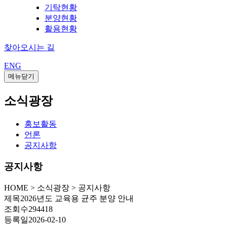
기탁현황
분양현황
활용현황
찾아오시는 길
ENG
메뉴닫기
소식광장
홍보활동
언론
공지사항
공지사항
HOME
>
소식광장 >
공지사항
제목
2026년도 교육용 균주 분양 안내
조회수
294418
등록일
2026-02-10