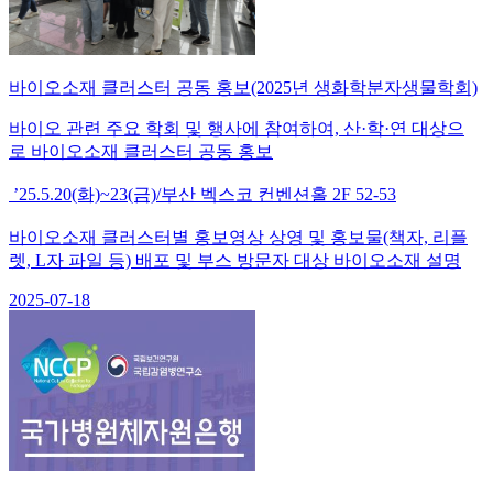
바이오소재 클러스터 공동 홍보(2025년 생화학분자생물학회)
바이오 관련 주요 학회 및 행사에 참여하여, 산·학·연 대상으
로 바이오소재 클러스터 공동 홍보
’25.5.20(화)~23(금)/부산 벡스코 컨벤션홀 2F 52-53
바이오소재 클러스터별 홍보영상 상영 및 홍보물(책자, 리플
렛, L자 파일 등) 배포 및 부스 방문자 대상 바이오소재 설명
2025-07-18