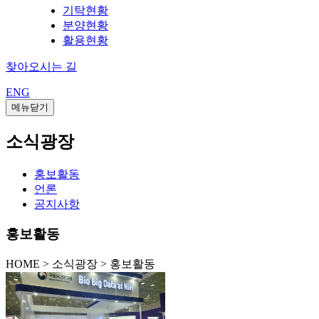
기탁현황
분양현황
활용현황
찾아오시는 길
ENG
메뉴닫기
소식광장
홍보활동
언론
공지사항
홍보활동
HOME
>
소식광장 >
홍보활동