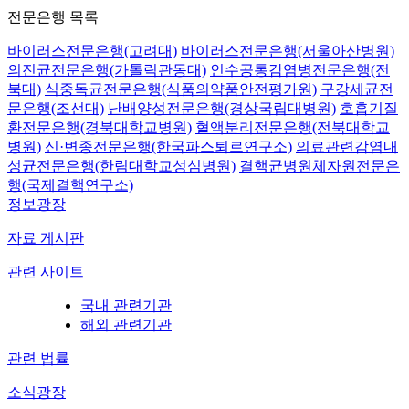
전문은행 목록
바이러스전문은행(고려대)
바이러스전문은행(서울아산병원)
의진균전문은행(가톨릭관동대)
인수공통감염병전문은행(전
북대)
식중독균전문은행(식품의약품안전평가원)
구강세균전
문은행(조선대)
난배양성전문은행(경상국립대병원)
호흡기질
환전문은행(경북대학교병원)
혈액분리전문은행(전북대학교
병원)
신·변종전문은행(한국파스퇴르연구소)
의료관련감염내
성균전문은행(한림대학교성심병원)
결핵균병원체자원전문은
행(국제결핵연구소)
정보광장
자료 게시판
관련 사이트
국내 관련기관
해외 관련기관
관련 법률
소식광장