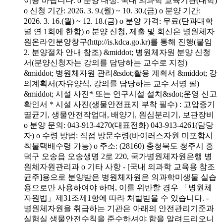
이용 바랍니다. o 분양 대상: 국내 의과학 교육기관(대학)
o 신청 기간: 2026. 3. 9.(월) ~ 10. 30.(금) o 분양 기간:
2026. 3. 16.(월) ~ 12. 18.(금) o 분양 가격: 무료(단과대학
별 연 1회에 한함) o 분양 신청, 제출 및 회신은 병원체자
원온라인분양창구(http://is.kdca.go.kr)를 통해 진행(붙임
2. 분양절차 안내 참조) &middot; 병원체자원 분양 신청
서(분양신청자는 강의를 담당하는 교수로 지정)
&middot; 병원체자원 관리&sdot;활용 계획서 &middot; 강
의계획서(자유양식, 강의를 담당하는 교수 서명 필)
&middot; 시설 사진* 또는 연구시설 설치&sdot;운영 신고
확인서 * 시설 사진(생물안전표지 부착 필수) : 고압증기
멸균기, 생물안전작업대, 배양기, 원심분리기, 보관장비
o 분양 문의: 043-913-4270(대표전화) 043-913-4261(담당
자) o 수령 방법: 직접 방문수령(바이러스자원 미포함시
착불택배수령 가능) o 주소: (28160) 충청북도 청주시 흥
덕구 오송읍 오송생명 2로 220, 국가병원체자원은행 병
원체자원관리과 o 기타 사항 - [국내 의과학 교육용 참조
균주]용으로 분양받은 병원체자원은 의과학미생물 실습
용으로만 사용하여야 하며, 이를 위반할 경우 「병원체
자원법」제31조제1항에 따라 처벌받을 수 있습니다. -
병원체자원을 취급하는 기관은 아래의 안전관리기준과
실험실 생물안전수칙을 준수하셔야 함을 알려드리오니