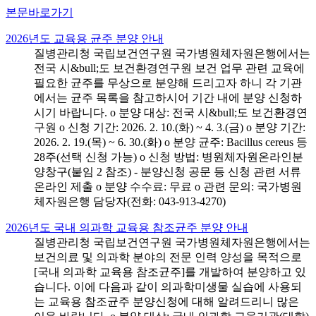
본문바로가기
2026년도 교육용 균주 분양 안내
질병관리청 국립보건연구원 국가병원체자원은행에서는
전국 시&bull;도 보건환경연구원 보건 업무 관련 교육에
필요한 균주를 무상으로 분양해 드리고자 하니 각 기관
에서는 균주 목록을 참고하시어 기간 내에 분양 신청하
시기 바랍니다. o 분양 대상: 전국 시&bull;도 보건환경연
구원 o 신청 기간: 2026. 2. 10.(화) ~ 4. 3.(금) o 분양 기간:
2026. 2. 19.(목) ~ 6. 30.(화) o 분양 균주: Bacillus cereus 등
28주(선택 신청 가능) o 신청 방법: 병원체자원온라인분
양창구(붙임 2 참조) - 분양신청 공문 등 신청 관련 서류
온라인 제출 o 분양 수수료: 무료 o 관련 문의: 국가병원
체자원은행 담당자(전화: 043-913-4270)
2026년도 국내 의과학 교육용 참조균주 분양 안내
질병관리청 국립보건연구원 국가병원체자원은행에서는
보건의료 및 의과학 분야의 전문 인력 양성을 목적으로
[국내 의과학 교육용 참조균주]를 개발하여 분양하고 있
습니다. 이에 다음과 같이 의과학미생물 실습에 사용되
는 교육용 참조균주 분양신청에 대해 알려드리니 많은