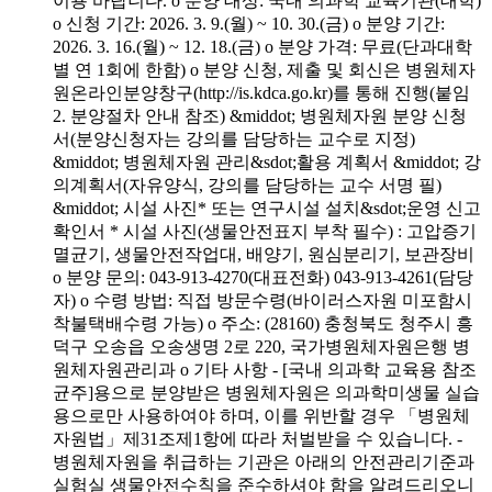
이용 바랍니다. o 분양 대상: 국내 의과학 교육기관(대학)
o 신청 기간: 2026. 3. 9.(월) ~ 10. 30.(금) o 분양 기간:
2026. 3. 16.(월) ~ 12. 18.(금) o 분양 가격: 무료(단과대학
별 연 1회에 한함) o 분양 신청, 제출 및 회신은 병원체자
원온라인분양창구(http://is.kdca.go.kr)를 통해 진행(붙임
2. 분양절차 안내 참조) &middot; 병원체자원 분양 신청
서(분양신청자는 강의를 담당하는 교수로 지정)
&middot; 병원체자원 관리&sdot;활용 계획서 &middot; 강
의계획서(자유양식, 강의를 담당하는 교수 서명 필)
&middot; 시설 사진* 또는 연구시설 설치&sdot;운영 신고
확인서 * 시설 사진(생물안전표지 부착 필수) : 고압증기
멸균기, 생물안전작업대, 배양기, 원심분리기, 보관장비
o 분양 문의: 043-913-4270(대표전화) 043-913-4261(담당
자) o 수령 방법: 직접 방문수령(바이러스자원 미포함시
착불택배수령 가능) o 주소: (28160) 충청북도 청주시 흥
덕구 오송읍 오송생명 2로 220, 국가병원체자원은행 병
원체자원관리과 o 기타 사항 - [국내 의과학 교육용 참조
균주]용으로 분양받은 병원체자원은 의과학미생물 실습
용으로만 사용하여야 하며, 이를 위반할 경우 「병원체
자원법」제31조제1항에 따라 처벌받을 수 있습니다. -
병원체자원을 취급하는 기관은 아래의 안전관리기준과
실험실 생물안전수칙을 준수하셔야 함을 알려드리오니