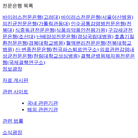
전문은행 목록
바이러스전문은행(고려대)
바이러스전문은행(서울아산병원)
의진균전문은행(가톨릭관동대)
인수공통감염병전문은행(전
북대)
식중독균전문은행(식품의약품안전평가원)
구강세균전
문은행(조선대)
난배양성전문은행(경상국립대병원)
호흡기질
환전문은행(경북대학교병원)
혈액분리전문은행(전북대학교
병원)
신·변종전문은행(한국파스퇴르연구소)
의료관련감염내
성균전문은행(한림대학교성심병원)
결핵균병원체자원전문은
행(국제결핵연구소)
정보광장
자료 게시판
관련 사이트
국내 관련기관
해외 관련기관
관련 법률
소식광장