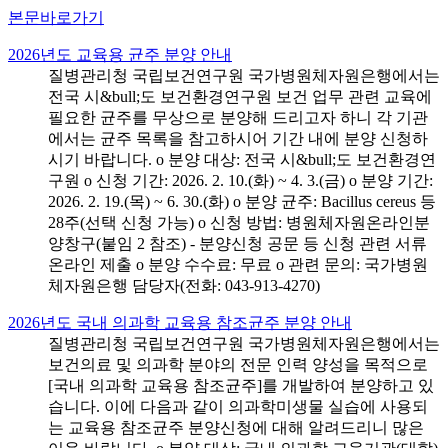
본문바로가기
2026년도 교육용 균주 분양 안내
질병관리청 국립보건연구원 국가병원체자원은행에서는
전국 시&bull;도 보건환경연구원 보건 업무 관련 교육에
필요한 균주를 무상으로 분양해 드리고자 하니 각 기관
에서는 균주 목록을 참고하시어 기간 내에 분양 신청하
시기 바랍니다. o 분양 대상: 전국 시&bull;도 보건환경연
구원 o 신청 기간: 2026. 2. 10.(화) ~ 4. 3.(금) o 분양 기간:
2026. 2. 19.(목) ~ 6. 30.(화) o 분양 균주: Bacillus cereus 등
28주(선택 신청 가능) o 신청 방법: 병원체자원온라인분
양창구(붙임 2 참조) - 분양신청 공문 등 신청 관련 서류
온라인 제출 o 분양 수수료: 무료 o 관련 문의: 국가병원
체자원은행 담당자(전화: 043-913-4270)
2026년도 국내 의과학 교육용 참조균주 분양 안내
질병관리청 국립보건연구원 국가병원체자원은행에서는
보건의료 및 의과학 분야의 전문 인력 양성을 목적으로
[국내 의과학 교육용 참조균주]를 개발하여 분양하고 있
습니다. 이에 다음과 같이 의과학미생물 실습에 사용되
는 교육용 참조균주 분양신청에 대해 알려드리니 많은