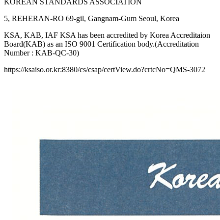
KOREAN STANDARDS ASSOCIATION
5, REHERAN-RO 69-gil, Gangnam-Gum Seoul, Korea
KSA, KAB, IAF KSA has been accredited by Korea Accreditaion
Board(KAB) as an ISO 9001 Certification body.(Accreditation
Number : KAB-QC-30)
https://ksaiso.or.kr:8380/cs/csap/certView.do?crtcNo=QMS-3072