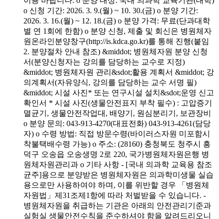
이용 바랍니다. o 분양 대상: 국내 의과학 교육기관(대학)
o 신청 기간: 2026. 3. 9.(월) ~ 10. 30.(금) o 분양 기간:
2026. 3. 16.(월) ~ 12. 18.(금) o 분양 가격: 무료(단과대학
별 연 1회에 한함) o 분양 신청, 제출 및 회신은 병원체자
원온라인분양창구(http://is.kdca.go.kr)를 통해 진행(붙임
2. 분양절차 안내 참조) &middot; 병원체자원 분양 신청
서(분양신청자는 강의를 담당하는 교수로 지정)
&middot; 병원체자원 관리&sdot;활용 계획서 &middot; 강
의계획서(자유양식, 강의를 담당하는 교수 서명 필)
&middot; 시설 사진* 또는 연구시설 설치&sdot;운영 신고
확인서 * 시설 사진(생물안전표지 부착 필수) : 고압증기
멸균기, 생물안전작업대, 배양기, 원심분리기, 보관장비
o 분양 문의: 043-913-4270(대표전화) 043-913-4261(담당
자) o 수령 방법: 직접 방문수령(바이러스자원 미포함시
착불택배수령 가능) o 주소: (28160) 충청북도 청주시 흥
덕구 오송읍 오송생명 2로 220, 국가병원체자원은행 병
원체자원관리과 o 기타 사항 - [국내 의과학 교육용 참조
균주]용으로 분양받은 병원체자원은 의과학미생물 실습
용으로만 사용하여야 하며, 이를 위반할 경우 「병원체
자원법」제31조제1항에 따라 처벌받을 수 있습니다. -
병원체자원을 취급하는 기관은 아래의 안전관리기준과
실험실 생물안전수칙을 준수하셔야 함을 알려드리오니