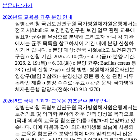
본문바로가기
2026년도 교육용 균주 분양 안내
질병관리청 국립보건연구원 국가병원체자원은행에서는
전국 시&bull;도 보건환경연구원 보건 업무 관련 교육에
필요한 균주를 무상으로 분양해 드리고자 하니 각 기관
에서는 균주 목록을 참고하시어 기간 내에 분양 신청하
시기 바랍니다. o 분양 대상: 전국 시&bull;도 보건환경연
구원 o 신청 기간: 2026. 2. 10.(화) ~ 4. 3.(금) o 분양 기간:
2026. 2. 19.(목) ~ 6. 30.(화) o 분양 균주: Bacillus cereus 등
28주(선택 신청 가능) o 신청 방법: 병원체자원온라인분
양창구(붙임 2 참조) - 분양신청 공문 등 신청 관련 서류
온라인 제출 o 분양 수수료: 무료 o 관련 문의: 국가병원
체자원은행 담당자(전화: 043-913-4270)
2026년도 국내 의과학 교육용 참조균주 분양 안내
질병관리청 국립보건연구원 국가병원체자원은행에서는
보건의료 및 의과학 분야의 전문 인력 양성을 목적으로
[국내 의과학 교육용 참조균주]를 개발하여 분양하고 있
습니다. 이에 다음과 같이 의과학미생물 실습에 사용되
는 교육용 참조균주 분양신청에 대해 알려드리니 많은