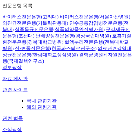
전문은행 목록
바이러스전문은행(고려대)
바이러스전문은행(서울아산병원)
의진균전문은행(가톨릭관동대)
인수공통감염병전문은행(전
북대)
식중독균전문은행(식품의약품안전평가원)
구강세균전
문은행(조선대)
난배양성전문은행(경상국립대병원)
호흡기질
환전문은행(경북대학교병원)
혈액분리전문은행(전북대학교
병원)
신·변종전문은행(한국파스퇴르연구소)
의료관련감염내
성균전문은행(한림대학교성심병원)
결핵균병원체자원전문은
행(국제결핵연구소)
정보광장
자료 게시판
관련 사이트
국내 관련기관
해외 관련기관
관련 법률
소식광장