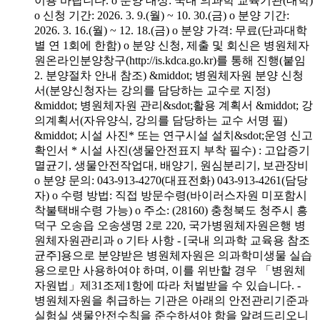
이용 바랍니다. o 분양 대상: 국내 의과학 교육기관(대학)
o 신청 기간: 2026. 3. 9.(월) ~ 10. 30.(금) o 분양 기간:
2026. 3. 16.(월) ~ 12. 18.(금) o 분양 가격: 무료(단과대학
별 연 1회에 한함) o 분양 신청, 제출 및 회신은 병원체자
원온라인분양창구(http://is.kdca.go.kr)를 통해 진행(붙임
2. 분양절차 안내 참조) &middot; 병원체자원 분양 신청
서(분양신청자는 강의를 담당하는 교수로 지정)
&middot; 병원체자원 관리&sdot;활용 계획서 &middot; 강
의계획서(자유양식, 강의를 담당하는 교수 서명 필)
&middot; 시설 사진* 또는 연구시설 설치&sdot;운영 신고
확인서 * 시설 사진(생물안전표지 부착 필수) : 고압증기
멸균기, 생물안전작업대, 배양기, 원심분리기, 보관장비
o 분양 문의: 043-913-4270(대표전화) 043-913-4261(담당
자) o 수령 방법: 직접 방문수령(바이러스자원 미포함시
착불택배수령 가능) o 주소: (28160) 충청북도 청주시 흥
덕구 오송읍 오송생명 2로 220, 국가병원체자원은행 병
원체자원관리과 o 기타 사항 - [국내 의과학 교육용 참조
균주]용으로 분양받은 병원체자원은 의과학미생물 실습
용으로만 사용하여야 하며, 이를 위반할 경우 「병원체
자원법」제31조제1항에 따라 처벌받을 수 있습니다. -
병원체자원을 취급하는 기관은 아래의 안전관리기준과
실험실 생물안전수칙을 준수하셔야 함을 알려드리오니