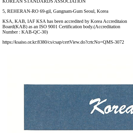
KOREAN STANDARDS ASSOCIATION
5, REHERAN-RO 69-gil, Gangnam-Gum Seoul, Korea
KSA, KAB, IAF KSA has been accredited by Korea Accreditaion
Board(KAB) as an ISO 9001 Certification body.(Accreditation
Number : KAB-QC-30)
https://ksaiso.or.kr:8380/cs/csap/certView.do?crtcNo=QMS-3072