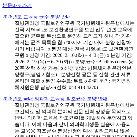
본문바로가기
2026년도 교육용 균주 분양 안내
질병관리청 국립보건연구원 국가병원체자원은행에서는
전국 시&bull;도 보건환경연구원 보건 업무 관련 교육에
필요한 균주를 무상으로 분양해 드리고자 하니 각 기관
에서는 균주 목록을 참고하시어 기간 내에 분양 신청하
시기 바랍니다. o 분양 대상: 전국 시&bull;도 보건환경연
구원 o 신청 기간: 2026. 2. 10.(화) ~ 4. 3.(금) o 분양 기간:
2026. 2. 19.(목) ~ 6. 30.(화) o 분양 균주: Bacillus cereus 등
28주(선택 신청 가능) o 신청 방법: 병원체자원온라인분
양창구(붙임 2 참조) - 분양신청 공문 등 신청 관련 서류
온라인 제출 o 분양 수수료: 무료 o 관련 문의: 국가병원
체자원은행 담당자(전화: 043-913-4270)
2026년도 국내 의과학 교육용 참조균주 분양 안내
질병관리청 국립보건연구원 국가병원체자원은행에서는
보건의료 및 의과학 분야의 전문 인력 양성을 목적으로
[국내 의과학 교육용 참조균주]를 개발하여 분양하고 있
습니다. 이에 다음과 같이 의과학미생물 실습에 사용되
는 교육용 참조균주 분양신청에 대해 알려드리니 많은