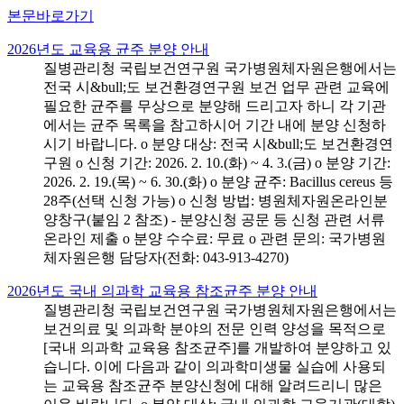
본문바로가기
2026년도 교육용 균주 분양 안내
질병관리청 국립보건연구원 국가병원체자원은행에서는
전국 시&bull;도 보건환경연구원 보건 업무 관련 교육에
필요한 균주를 무상으로 분양해 드리고자 하니 각 기관
에서는 균주 목록을 참고하시어 기간 내에 분양 신청하
시기 바랍니다. o 분양 대상: 전국 시&bull;도 보건환경연
구원 o 신청 기간: 2026. 2. 10.(화) ~ 4. 3.(금) o 분양 기간:
2026. 2. 19.(목) ~ 6. 30.(화) o 분양 균주: Bacillus cereus 등
28주(선택 신청 가능) o 신청 방법: 병원체자원온라인분
양창구(붙임 2 참조) - 분양신청 공문 등 신청 관련 서류
온라인 제출 o 분양 수수료: 무료 o 관련 문의: 국가병원
체자원은행 담당자(전화: 043-913-4270)
2026년도 국내 의과학 교육용 참조균주 분양 안내
질병관리청 국립보건연구원 국가병원체자원은행에서는
보건의료 및 의과학 분야의 전문 인력 양성을 목적으로
[국내 의과학 교육용 참조균주]를 개발하여 분양하고 있
습니다. 이에 다음과 같이 의과학미생물 실습에 사용되
는 교육용 참조균주 분양신청에 대해 알려드리니 많은