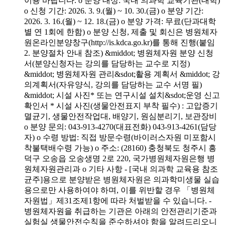
이용 바랍니다. o 분양 대상: 국내 의과학 교육기관(대학)
o 신청 기간: 2026. 3. 9.(월) ~ 10. 30.(금) o 분양 기간:
2026. 3. 16.(월) ~ 12. 18.(금) o 분양 가격: 무료(단과대학
별 연 1회에 한함) o 분양 신청, 제출 및 회신은 병원체자
원온라인분양창구(http://is.kdca.go.kr)를 통해 진행(붙임
2. 분양절차 안내 참조) &middot; 병원체자원 분양 신청
서(분양신청자는 강의를 담당하는 교수로 지정)
&middot; 병원체자원 관리&sdot;활용 계획서 &middot; 강
의계획서(자유양식, 강의를 담당하는 교수 서명 필)
&middot; 시설 사진* 또는 연구시설 설치&sdot;운영 신고
확인서 * 시설 사진(생물안전표지 부착 필수) : 고압증기
멸균기, 생물안전작업대, 배양기, 원심분리기, 보관장비
o 분양 문의: 043-913-4270(대표전화) 043-913-4261(담당
자) o 수령 방법: 직접 방문수령(바이러스자원 미포함시
착불택배수령 가능) o 주소: (28160) 충청북도 청주시 흥
덕구 오송읍 오송생명 2로 220, 국가병원체자원은행 병
원체자원관리과 o 기타 사항 - [국내 의과학 교육용 참조
균주]용으로 분양받은 병원체자원은 의과학미생물 실습
용으로만 사용하여야 하며, 이를 위반할 경우 「병원체
자원법」제31조제1항에 따라 처벌받을 수 있습니다. -
병원체자원을 취급하는 기관은 아래의 안전관리기준과
실험실 생물안전수칙을 준수하셔야 함을 알려드리오니