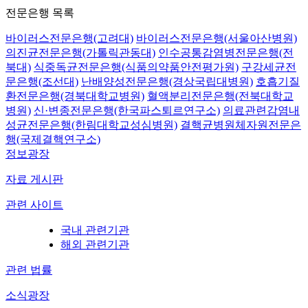
전문은행 목록
바이러스전문은행(고려대)
바이러스전문은행(서울아산병원)
의진균전문은행(가톨릭관동대)
인수공통감염병전문은행(전
북대)
식중독균전문은행(식품의약품안전평가원)
구강세균전
문은행(조선대)
난배양성전문은행(경상국립대병원)
호흡기질
환전문은행(경북대학교병원)
혈액분리전문은행(전북대학교
병원)
신·변종전문은행(한국파스퇴르연구소)
의료관련감염내
성균전문은행(한림대학교성심병원)
결핵균병원체자원전문은
행(국제결핵연구소)
정보광장
자료 게시판
관련 사이트
국내 관련기관
해외 관련기관
관련 법률
소식광장