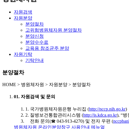
자원검색
자원분양
분양절차
고위험병원체자원 분양절차
분양신청
분양수수료
교육용 참조균주 분양
자원기탁
기탁안내
분양절차
HOME
>
병원체자원 >
자원분양 >
분양절차
01. 자원검색 및 문의
1. 국가병원체자원은행 누리집 (
http://nccp.nih.go.kr
)
2. 질병보건통합관리시스템 (
http://is.kdca.go.kr
), 
전화 문의(☎ 043-913-4270) 및 전자 우편 (
nccpban
병원체자원 온라인분양창구 사용안내 메뉴얼