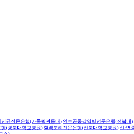
의진균전문은행(가톨릭관동대)
인수공통감염병전문은행(전북대)
행(경북대학교병원)
혈액분리전문은행(전북대학교병원)
신·변
구소)