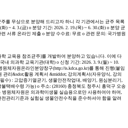
균주를 무상으로 분양해 드리고자 하니 각 기관에서는 균주 목록
(금) o 분양 기간: 2026. 2. 19.(목) ~ 6. 30.(화) o 분양 균
청 관련 서류 온라인 제출 o 분양 수수료: 무료 o 관련 문의: 국가병원
학 교육용 참조균주]를 개발하여 분양하고 있습니다. 이에 다
육기관(대학) o 신청 기간: 2026. 3. 9.(월) ~ 10.
은 병원체자원온라인분양창구(http://is.kdca.go.kr)를 통해 진행(붙임
 관리&sdot;활용 계획서 &middot; 강의계획서(자유양식, 강의
착 필수) : 고압증기멸균기, 생물안전작업대, 배양기, 원심분리기,
 착불택배수령 가능) o 주소: (28160) 충청북도 청주시 흥덕구 오송
양받은 병원체자원은 의과학미생물 실습용으로만 사용하여야 하며,
의 안전관리기준과 실험실 생물안전수칙을 준수하셔야 함을 알려