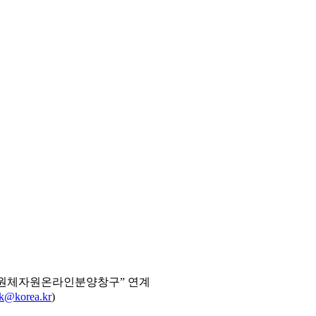
“병원체자원온라인분양창구” 연계
k@korea.kr
)