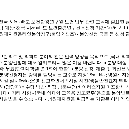
시&bull;도 보건환경연구원 보건 업무 관련 교육에 필요한 
&bull;도 보건환경연구원 o 신청 기간: 2026. 2. 10.(화) ~ 4. 3.
신청 방법: 병원체자원온라인분양창구(붙임 2 참조) - 분양신청 공문 등 신
료 및 의과학 분야의 전문 인력 양성을 목적으로 [국내 의과
에 대해 알려드리니 많은 이용 바랍니다. o 분양 대상: 국내 의과학 교
금) o 분양 가격: 무료(단과대학별 연 1회에 한함) o 분양 신청, 제출 및 회신
서(분양신청자는 강의를 담당하는 교수로 지정) &middot; 병원체자원
 연구시설 설치&sdot;운영 신고확인서 * 시설 사진(생물안전표지 부
913-4261(담당자) o 수령 방법: 직접 방문수령(바이러스자원 미포함시
리과 o 기타 사항 - [국내 의과학 교육용 참조균주]용으로 분
처벌받을 수 있습니다. - 병원체자원을 취급하는 기관은 아래