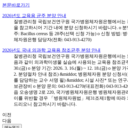
본문바로가기
2026년도 교육용 균주 분양 안내
질병관리청 국립보건연구원 국가병원체자원은행에서는 전국 
을 참고하시어 기간 내에 분양 신청하시기 바랍니다. o 분양 대상: 전국 시
주: Bacillus cereus 등 28주(선택 신청 가능) o 
체자원은행 담당자(전화: 043-913-4270)
2026년도 국내 의과학 교육용 참조균주 분양 안내
질병관리청 국립보건연구원 국가병원체자원은행에서는 보건의
음과 같이 의과학미생물 실습에 사용되는 교육용 참조균주 분양신청
30.(금) o 분양 기간: 2026. 3. 16.(월) ~ 12. 18.(
2. 분양절차 안내 참조) &middot; 병원체자원 분양 신청
를 담당하는 교수 서명 필) &middot; 시설 사진* 또는
보관장비 o 분양 문의: 043-913-4270(대표전화) 043-
읍 오송생명 2로 220, 국가병원체자원은행 병원체자원관
이를 위반할 경우 「병원체자원법」제31조제1항에 따라 
드리오니 참고하시기 바랍니다.
이전
다음
메뉴열기