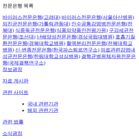
전문은행 목록
바이러스전문은행(고려대)
바이러스전문은행(서울아산병원)
의진균전문은행(가톨릭관동대)
인수공통감염병전문은행(전
북대)
식중독균전문은행(식품의약품안전평가원)
구강세균전
문은행(조선대)
난배양성전문은행(경상국립대병원)
호흡기질
환전문은행(경북대학교병원)
혈액분리전문은행(전북대학교
병원)
신·변종전문은행(한국파스퇴르연구소)
의료관련감염내
성균전문은행(한림대학교성심병원)
결핵균병원체자원전문은
행(국제결핵연구소)
정보광장
자료 게시판
관련 사이트
국내 관련기관
해외 관련기관
관련 법률
소식광장