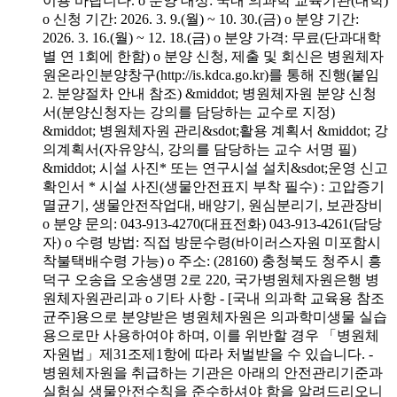
이용 바랍니다. o 분양 대상: 국내 의과학 교육기관(대학)
o 신청 기간: 2026. 3. 9.(월) ~ 10. 30.(금) o 분양 기간:
2026. 3. 16.(월) ~ 12. 18.(금) o 분양 가격: 무료(단과대학
별 연 1회에 한함) o 분양 신청, 제출 및 회신은 병원체자
원온라인분양창구(http://is.kdca.go.kr)를 통해 진행(붙임
2. 분양절차 안내 참조) &middot; 병원체자원 분양 신청
서(분양신청자는 강의를 담당하는 교수로 지정)
&middot; 병원체자원 관리&sdot;활용 계획서 &middot; 강
의계획서(자유양식, 강의를 담당하는 교수 서명 필)
&middot; 시설 사진* 또는 연구시설 설치&sdot;운영 신고
확인서 * 시설 사진(생물안전표지 부착 필수) : 고압증기
멸균기, 생물안전작업대, 배양기, 원심분리기, 보관장비
o 분양 문의: 043-913-4270(대표전화) 043-913-4261(담당
자) o 수령 방법: 직접 방문수령(바이러스자원 미포함시
착불택배수령 가능) o 주소: (28160) 충청북도 청주시 흥
덕구 오송읍 오송생명 2로 220, 국가병원체자원은행 병
원체자원관리과 o 기타 사항 - [국내 의과학 교육용 참조
균주]용으로 분양받은 병원체자원은 의과학미생물 실습
용으로만 사용하여야 하며, 이를 위반할 경우 「병원체
자원법」제31조제1항에 따라 처벌받을 수 있습니다. -
병원체자원을 취급하는 기관은 아래의 안전관리기준과
실험실 생물안전수칙을 준수하셔야 함을 알려드리오니