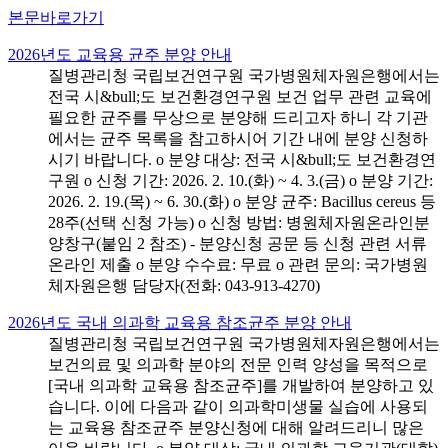
본문바로가기
2026년도 교육용 균주 분양 안내
질병관리청 국립보건연구원 국가병원체자원은행에서는
전국 시&bull;도 보건환경연구원 보건 업무 관련 교육에
필요한 균주를 무상으로 분양해 드리고자 하니 각 기관
에서는 균주 목록을 참고하시어 기간 내에 분양 신청하
시기 바랍니다. o 분양 대상: 전국 시&bull;도 보건환경연
구원 o 신청 기간: 2026. 2. 10.(화) ~ 4. 3.(금) o 분양 기간:
2026. 2. 19.(목) ~ 6. 30.(화) o 분양 균주: Bacillus cereus 등
28주(선택 신청 가능) o 신청 방법: 병원체자원온라인분
양창구(붙임 2 참조) - 분양신청 공문 등 신청 관련 서류
온라인 제출 o 분양 수수료: 무료 o 관련 문의: 국가병원
체자원은행 담당자(전화: 043-913-4270)
2026년도 국내 의과학 교육용 참조균주 분양 안내
질병관리청 국립보건연구원 국가병원체자원은행에서는
보건의료 및 의과학 분야의 전문 인력 양성을 목적으로
[국내 의과학 교육용 참조균주]를 개발하여 분양하고 있
습니다. 이에 다음과 같이 의과학미생물 실습에 사용되
는 교육용 참조균주 분양신청에 대해 알려드리니 많은