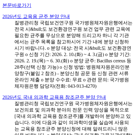
본문바로가기
2026년도 교육용 균주 분양 안내
질병관리청 국립보건연구원 국가병원체자원은행에서는
전국 시&bull;도 보건환경연구원 보건 업무 관련 교육에
필요한 균주를 무상으로 분양해 드리고자 하니 각 기관
에서는 균주 목록을 참고하시어 기간 내에 분양 신청하
시기 바랍니다. o 분양 대상: 전국 시&bull;도 보건환경연
구원 o 신청 기간: 2026. 2. 10.(화) ~ 4. 3.(금) o 분양 기간:
2026. 2. 19.(목) ~ 6. 30.(화) o 분양 균주: Bacillus cereus 등
28주(선택 신청 가능) o 신청 방법: 병원체자원온라인분
양창구(붙임 2 참조) - 분양신청 공문 등 신청 관련 서류
온라인 제출 o 분양 수수료: 무료 o 관련 문의: 국가병원
체자원은행 담당자(전화: 043-913-4270)
2026년도 국내 의과학 교육용 참조균주 분양 안내
질병관리청 국립보건연구원 국가병원체자원은행에서는
보건의료 및 의과학 분야의 전문 인력 양성을 목적으로
[국내 의과학 교육용 참조균주]를 개발하여 분양하고 있
습니다. 이에 다음과 같이 의과학미생물 실습에 사용되
는 교육용 참조균주 분양신청에 대해 알려드리니 많은