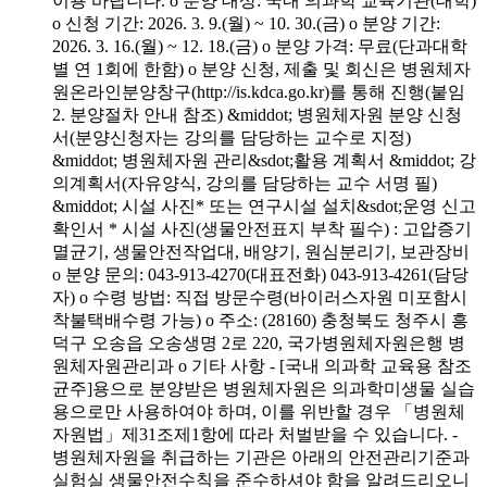
이용 바랍니다. o 분양 대상: 국내 의과학 교육기관(대학)
o 신청 기간: 2026. 3. 9.(월) ~ 10. 30.(금) o 분양 기간:
2026. 3. 16.(월) ~ 12. 18.(금) o 분양 가격: 무료(단과대학
별 연 1회에 한함) o 분양 신청, 제출 및 회신은 병원체자
원온라인분양창구(http://is.kdca.go.kr)를 통해 진행(붙임
2. 분양절차 안내 참조) &middot; 병원체자원 분양 신청
서(분양신청자는 강의를 담당하는 교수로 지정)
&middot; 병원체자원 관리&sdot;활용 계획서 &middot; 강
의계획서(자유양식, 강의를 담당하는 교수 서명 필)
&middot; 시설 사진* 또는 연구시설 설치&sdot;운영 신고
확인서 * 시설 사진(생물안전표지 부착 필수) : 고압증기
멸균기, 생물안전작업대, 배양기, 원심분리기, 보관장비
o 분양 문의: 043-913-4270(대표전화) 043-913-4261(담당
자) o 수령 방법: 직접 방문수령(바이러스자원 미포함시
착불택배수령 가능) o 주소: (28160) 충청북도 청주시 흥
덕구 오송읍 오송생명 2로 220, 국가병원체자원은행 병
원체자원관리과 o 기타 사항 - [국내 의과학 교육용 참조
균주]용으로 분양받은 병원체자원은 의과학미생물 실습
용으로만 사용하여야 하며, 이를 위반할 경우 「병원체
자원법」제31조제1항에 따라 처벌받을 수 있습니다. -
병원체자원을 취급하는 기관은 아래의 안전관리기준과
실험실 생물안전수칙을 준수하셔야 함을 알려드리오니