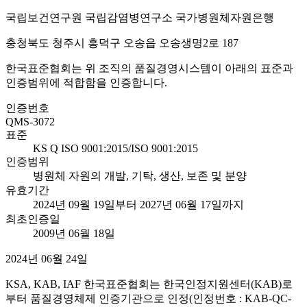
국립보건연구원 국립감염병연구소 국가병원체자원은행
충청북도 청주시 흥덕구 오송읍 오송생명2로 187
한국표준협회는 위 조직의 품질경영시스템이 아래의 표준과
인증범위에 적합함을 인증합니다.
인증번호
QMS-3072
표준
KS Q ISO 9001:2015/ISO 9001:2015
인증범위
병원체 자원의 개발, 기탁, 생산, 보존 및 분양
유효기간
2024년 09월 19일부터 2027년 06월 17일까지
최초인증일
2009년 06월 18일
2024년 06월 24일
KSA, KAB, IAF 한국표준협회는 한국인정지원센터(KAB)로
부터 품질경영체제 인증기관으로 인정(인정번호 : KAB-QC-