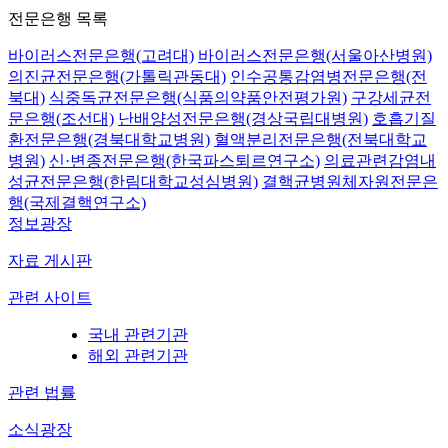
전문은행 목록
바이러스전문은행(고려대)
바이러스전문은행(서울아산병원)
의진균전문은행(가톨릭관동대)
인수공통감염병전문은행(전
북대)
식중독균전문은행(식품의약품안전평가원)
구강세균전
문은행(조선대)
난배양성전문은행(경상국립대병원)
호흡기질
환전문은행(경북대학교병원)
혈액분리전문은행(전북대학교
병원)
신·변종전문은행(한국파스퇴르연구소)
의료관련감염내
성균전문은행(한림대학교성심병원)
결핵균병원체자원전문은
행(국제결핵연구소)
정보광장
자료 게시판
관련 사이트
국내 관련기관
해외 관련기관
관련 법률
소식광장