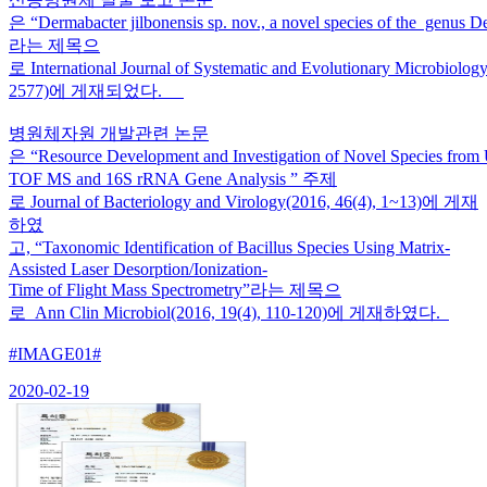
은 “Dermabacter jilbonensis sp. nov., a novel species of the genus D
라는 제목으
로 International Journal of Systematic and Evolutionary Microbiolo
2577)에 게재되었다.
병원체자원 개발관련 논문
은 “Resource Development and Investigation of Novel Species fro
TOF MS and 16S rRNA Gene Analysis ” 주제
로 Journal of Bacteriology and Virology(2016, 46(4), 1~13)에 게재
하였
고, “Taxonomic Identification of Bacillus Species Using Matrix-
Assisted Laser Desorption/Ionization-
Time of Flight Mass Spectrometry”라는 제목으
로 Ann Clin Microbiol(2016, 19(4), 110-120)에 게재하였다.
#IMAGE01#
2020-02-19