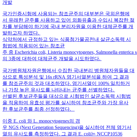
개발
국가인증시험에 사용되는 참조균주의 대부분은 국외은행에
서 유래한 균주를 사용하고 있어 외화유출과 수입시 복잡한 절
차를 부담해야 하기에 국내 분리자원을 이용한 대체균주를 개
발하고자 하였다.
식약처에서 규정하고 있는 식품첨가물공전내 살균소독력 시
험법에 적용되어 있는 참조균
주 중 Escherichia coli, Listeria monocytogenes, Salmonella enterica
의 3종에 대하여 대체균주 개발을 시도하였다.
국가병원체자원은행에서 수집한 국내분리 병원체자원들을 대
상으로 특성분석 및 16s rRNA 염기서열분석을 하여 그 결과
를 참조균주의 것과 대조하였다. 염기서열이 100% 일치하거
나 가장 높은 유사도를 나타내는 균주를 선별하였다.
선별된 후보균주들을 대상으로 시험법인 살균소독력 시험법
을 적용하여 유효성 평가를 실시하여 참조균주와 가장 유사
한 후보균주를 최종 선정하였다.
이중 E. coli 와 L. monocytogenes의 경
우 NGS (Next Generation Sequencing)을 실시하여 전체 염기서
열의 유사도를 측정하였다. 그 결과 E. coli는 NCCP10536