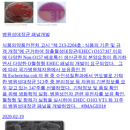
병원성대장균 패널개발
식품의약품안전처 고시 “제 213-2204호 : 식품의 기준 및 규
격 개정”에 근거하여 장출혈성대장균(EHEC) O157:H7 이외
에 다양한 Non O157 베로톡신 생산균주의 분양요청이 증가하
면서 다양한 O혈청형 EHEC 패널의 개발이 요구되었다. 그
에 따라 국가병원체자원에서 보유중인 전
체 Escherichia coli 자 원 중 수인성질환과에서 연도별로 기탁
한 병원성대장균 513주 중 분리정보 등 자원의 기본정보를 모
두 갖고 있는 147주를 선별하였다. 기탁정보 및 품질 확인
을 위해 생화학적 실험, 병원성인자 관련 유전자를 보유 확인,
혈청형 및 항체가 실험을 실시하여 EHEC O103 VT1 등 31주
의 병원성대장균 패널을 개발하였다. #IMAGE01#
2020-02-19