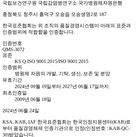
국립보건연구원 국립감염병연구소 국가병원체자원은행
충청북도 청주시 흥덕구 오송읍 오송생명2로 187
한국표준협회는 위 조직의 품질경영시스템이 아래의 표준과
인증범위에 적합함을 인증합니다.
인증번호
QMS-3072
표준
KS Q ISO 9001:2015/ISO 9001:2015
인증범위
병원체 자원의 개발, 기탁, 생산, 보존 및 분양
유효기간
2024년 09월 19일부터 2027년 06월 17일까지
최초인증일
2009년 06월 18일
2024년 06월 24일
KSA, KAB, IAF 한국표준협회는 한국인정지원센터(KAB)로
부터 품질경영체제 인증기관으로 인정(인정번호 : KAB-QC-
30)받았습니다.