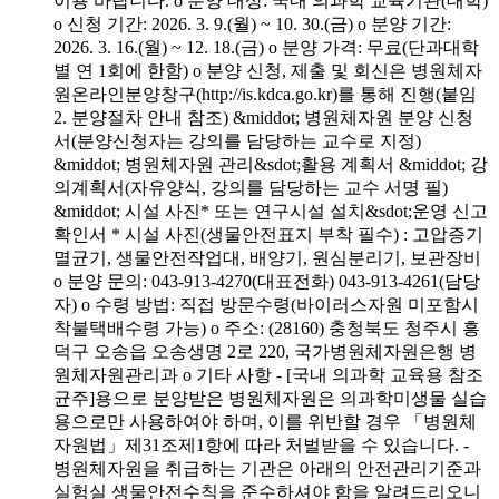
이용 바랍니다. o 분양 대상: 국내 의과학 교육기관(대학)
o 신청 기간: 2026. 3. 9.(월) ~ 10. 30.(금) o 분양 기간:
2026. 3. 16.(월) ~ 12. 18.(금) o 분양 가격: 무료(단과대학
별 연 1회에 한함) o 분양 신청, 제출 및 회신은 병원체자
원온라인분양창구(http://is.kdca.go.kr)를 통해 진행(붙임
2. 분양절차 안내 참조) &middot; 병원체자원 분양 신청
서(분양신청자는 강의를 담당하는 교수로 지정)
&middot; 병원체자원 관리&sdot;활용 계획서 &middot; 강
의계획서(자유양식, 강의를 담당하는 교수 서명 필)
&middot; 시설 사진* 또는 연구시설 설치&sdot;운영 신고
확인서 * 시설 사진(생물안전표지 부착 필수) : 고압증기
멸균기, 생물안전작업대, 배양기, 원심분리기, 보관장비
o 분양 문의: 043-913-4270(대표전화) 043-913-4261(담당
자) o 수령 방법: 직접 방문수령(바이러스자원 미포함시
착불택배수령 가능) o 주소: (28160) 충청북도 청주시 흥
덕구 오송읍 오송생명 2로 220, 국가병원체자원은행 병
원체자원관리과 o 기타 사항 - [국내 의과학 교육용 참조
균주]용으로 분양받은 병원체자원은 의과학미생물 실습
용으로만 사용하여야 하며, 이를 위반할 경우 「병원체
자원법」제31조제1항에 따라 처벌받을 수 있습니다. -
병원체자원을 취급하는 기관은 아래의 안전관리기준과
실험실 생물안전수칙을 준수하셔야 함을 알려드리오니