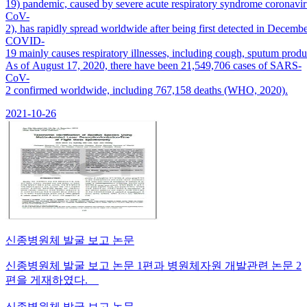
19) pandemic, caused by severe acute respiratory syndrome coronavi
CoV-
2), has rapidly spread worldwide after being first detected in Decembe
COVID-
19 mainly causes respiratory illnesses, including cough, sputum pro
As of August 17, 2020, there have been 21,549,706 cases of SARS-
CoV-
2 confirmed worldwide, including 767,158 deaths (WHO, 2020).
2021-10-26
신종병원체 발굴 보고 논문
신종병원체 발굴 보고 논문 1편과 병원체자원 개발관련 논문 2
편을 게재하였다.
신종병원체 발굴 보고 논문