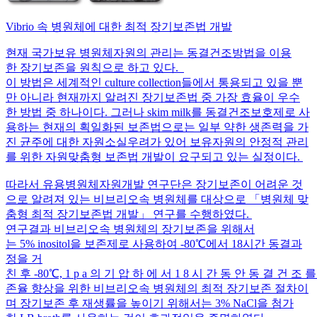
Vibrio 속 병원체에 대한 최적 장기보존법 개발
현재 국가보유 병원체자원의 관리는 동결건조방법을 이용
한 장기보존을 원칙으로 하고 있다.
이 방법은 세계적인 culture collection들에서 통용되고 있을 뿐
만 아니라 현재까지 알려진 장기보존법 중 가장 효율이 우수
한 방법 중 하나이다. 그러나 skim milk를 동결건조보호제로 사
용하는 현재의 획일화된 보존법으로는 일부 약한 생존력을 가
진 균주에 대한 자원소실우려가 있어 보유자원의 안정적 관리
를 위한 자원맞춤형 보존법 개발이 요구되고 있는 실정이다.
따라서 유용병원체자원개발 연구단은 장기보존이 어려운 것
으로 알려져 있는 비브리오속 병원체를 대상으로 「병원체 맞
춤형 최적 장기보존법 개발」 연구를 수행하였다.
연구결과 비브리오속 병원체의 장기보존을 위해서
는 5% inositol을 보존제로 사용하여 -80℃에서 18시간 동결과
정을 거
친 후 -80℃, 1 p a 의 기 압 하 에 서 1 8 시 간 동 안 동 결 건 조
존율 향상을 위한 비브리오속 병원체의 최적 장기보존 절차이
며 장기보존 후 재생률을 높이기 위해서는 3% NaCl을 첨가