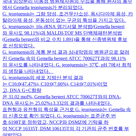
국내 임상분리 미동정 병원체자원의 수집을 통해 환자의 흉수
에서 Gemella jeonjuensis가 분리되었다.
G. jeonjuensis는 그람 양성, 조건무산소성, 옥시다아제 음성, 카
탈라아제 음성, 운동성이 없는 구균의 특성을 가지고 있다.
G. jeonjuensis는 16s rRNA 염기서열 분석법(Gemella bergeri
와 유사도 98.11%)과 MALDI-TOF MS 단백체패턴분석법
(Gemella bergeri와 비교 수치 1.891)을 통해 신종병원체 후보
로 선정되었다.
G. jeonjuensis의 계통 분석 결과 심내막염의 병원균으로 알려
진 Gemella 속의 Gemella bergeri ATCC 700627T과의 98.11%
의 유사도를 나타내었다. G. jeonjuensis는 37℃, pH 7에서 최적
의 생장을 나타내었다.
G. jeonjuensis의 세포 지방산 분석 결과
는 C16:0(47.47%), C10:0(7.66%), C14:0(7.01%)이었
고, DNA G+C함량
은 31.02 mol%, Gemella bergeri ATCC 700627T와의 DNA-
DNA 유사도는 25.02%±3.332의 결과를 나타내었다.
표현형과 유전형의 특성을 근거로 G. jeonjuensis는 Gemella 속
의 신종으로 확인 되었다. G. jeonjuensis는 표준균주 번
호 6198T로 정하였고, NCCP와 DSMZ에 기탁을 하
여 NCCP 16335T, DSM 106135T의 각 기관의 균주 번호를 부
여받았다.