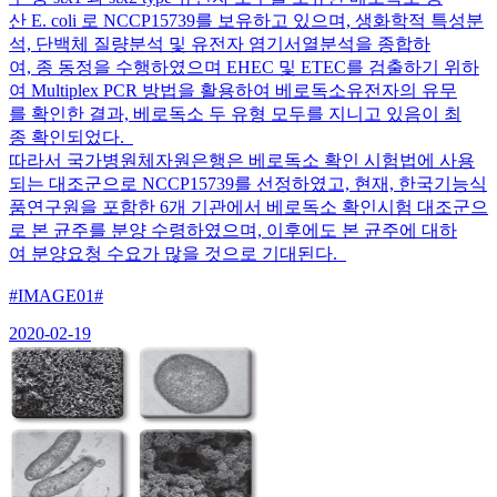
산 E. coli 로 NCCP15739를 보유하고 있으며, 생화학적 특성분
석, 단백체 질량분석 및 유전자 염기서열분석을 종합하
여, 종 동정을 수행하였으며 EHEC 및 ETEC를 검출하기 위하
여 Multiplex PCR 방법을 활용하여 베로독소유전자의 유무
를 확인한 결과, 베로독소 두 유형 모두를 지니고 있음이 최
종 확인되었다.
따라서 국가병원체자원은행은 베로독소 확인 시험법에 사용
되는 대조군으로 NCCP15739를 선정하였고, 현재, 한국기능식
품연구원을 포함한 6개 기관에서 베로독소 확인시험 대조군으
로 본 균주를 분양 수령하였으며, 이후에도 본 균주에 대하
여 분양요청 수요가 많을 것으로 기대된다.
#IMAGE01#
2020-02-19