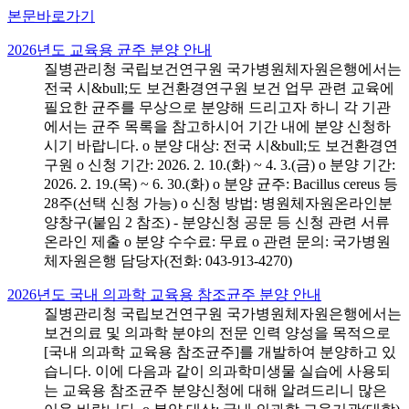
본문바로가기
2026년도 교육용 균주 분양 안내
질병관리청 국립보건연구원 국가병원체자원은행에서는
전국 시&bull;도 보건환경연구원 보건 업무 관련 교육에
필요한 균주를 무상으로 분양해 드리고자 하니 각 기관
에서는 균주 목록을 참고하시어 기간 내에 분양 신청하
시기 바랍니다. o 분양 대상: 전국 시&bull;도 보건환경연
구원 o 신청 기간: 2026. 2. 10.(화) ~ 4. 3.(금) o 분양 기간:
2026. 2. 19.(목) ~ 6. 30.(화) o 분양 균주: Bacillus cereus 등
28주(선택 신청 가능) o 신청 방법: 병원체자원온라인분
양창구(붙임 2 참조) - 분양신청 공문 등 신청 관련 서류
온라인 제출 o 분양 수수료: 무료 o 관련 문의: 국가병원
체자원은행 담당자(전화: 043-913-4270)
2026년도 국내 의과학 교육용 참조균주 분양 안내
질병관리청 국립보건연구원 국가병원체자원은행에서는
보건의료 및 의과학 분야의 전문 인력 양성을 목적으로
[국내 의과학 교육용 참조균주]를 개발하여 분양하고 있
습니다. 이에 다음과 같이 의과학미생물 실습에 사용되
는 교육용 참조균주 분양신청에 대해 알려드리니 많은