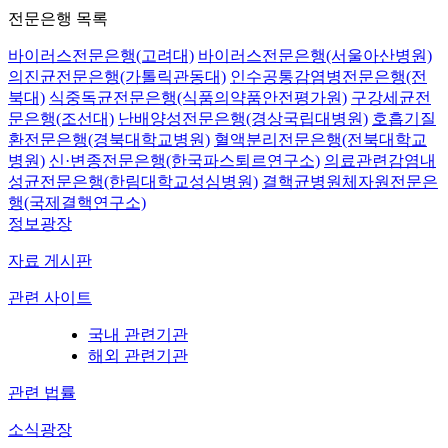
전문은행 목록
바이러스전문은행(고려대)
바이러스전문은행(서울아산병원)
의진균전문은행(가톨릭관동대)
인수공통감염병전문은행(전
북대)
식중독균전문은행(식품의약품안전평가원)
구강세균전
문은행(조선대)
난배양성전문은행(경상국립대병원)
호흡기질
환전문은행(경북대학교병원)
혈액분리전문은행(전북대학교
병원)
신·변종전문은행(한국파스퇴르연구소)
의료관련감염내
성균전문은행(한림대학교성심병원)
결핵균병원체자원전문은
행(국제결핵연구소)
정보광장
자료 게시판
관련 사이트
국내 관련기관
해외 관련기관
관련 법률
소식광장