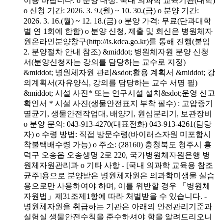
이용 바랍니다. o 분양 대상: 국내 의과학 교육기관(대학)
o 신청 기간: 2026. 3. 9.(월) ~ 10. 30.(금) o 분양 기간:
2026. 3. 16.(월) ~ 12. 18.(금) o 분양 가격: 무료(단과대학
별 연 1회에 한함) o 분양 신청, 제출 및 회신은 병원체자
원온라인분양창구(http://is.kdca.go.kr)를 통해 진행(붙임
2. 분양절차 안내 참조) &middot; 병원체자원 분양 신청
서(분양신청자는 강의를 담당하는 교수로 지정)
&middot; 병원체자원 관리&sdot;활용 계획서 &middot; 강
의계획서(자유양식, 강의를 담당하는 교수 서명 필)
&middot; 시설 사진* 또는 연구시설 설치&sdot;운영 신고
확인서 * 시설 사진(생물안전표지 부착 필수) : 고압증기
멸균기, 생물안전작업대, 배양기, 원심분리기, 보관장비
o 분양 문의: 043-913-4270(대표전화) 043-913-4261(담당
자) o 수령 방법: 직접 방문수령(바이러스자원 미포함시
착불택배수령 가능) o 주소: (28160) 충청북도 청주시 흥
덕구 오송읍 오송생명 2로 220, 국가병원체자원은행 병
원체자원관리과 o 기타 사항 - [국내 의과학 교육용 참조
균주]용으로 분양받은 병원체자원은 의과학미생물 실습
용으로만 사용하여야 하며, 이를 위반할 경우 「병원체
자원법」제31조제1항에 따라 처벌받을 수 있습니다. -
병원체자원을 취급하는 기관은 아래의 안전관리기준과
실험실 생물안전수칙을 준수하셔야 함을 알려드리오니