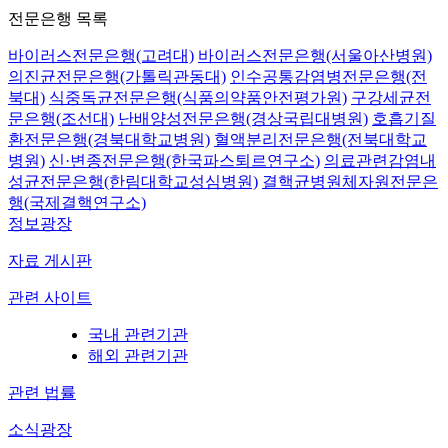
전문은행 목록
바이러스전문은행(고려대)
바이러스전문은행(서울아산병원)
의진균전문은행(가톨릭관동대)
인수공통감염병전문은행(전
북대)
식중독균전문은행(식품의약품안전평가원)
구강세균전
문은행(조선대)
난배양성전문은행(경상국립대병원)
호흡기질
환전문은행(경북대학교병원)
혈액분리전문은행(전북대학교
병원)
신·변종전문은행(한국파스퇴르연구소)
의료관련감염내
성균전문은행(한림대학교성심병원)
결핵균병원체자원전문은
행(국제결핵연구소)
정보광장
자료 게시판
관련 사이트
국내 관련기관
해외 관련기관
관련 법률
소식광장