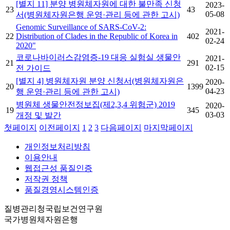
[별지 11] 분양 병원체자원에 대한 불만족 신청
2023-
23
43
05-08
서(병원체자원은행 운영·관리 등에 관한 고시)
Genomic Surveillance of SARS-CoV-2:
2021-
22
Distribution of Clades in the Republic of Korea in
402
02-24
2020"
코로나바이러스감염증-19 대응 실험실 생물안
2021-
21
291
02-15
전 가이드
[별지 4] 병원체자원 분양 신청서(병원체자원은
2020-
20
1399
04-23
행 운영·관리 등에 관한 고시)
병원체 생물안전정보집(제2,3,4 위험군) 2019
2020-
19
345
03-03
개정 및 발간
첫페이지
이전페이지
1
2
3
다음페이지
마지막페이지
개인정보처리방침
이용안내
웹접근성 품질인증
저작권 정책
품질경영시스템인증
질병관리청국립보건연구원
국가병원체자원은행