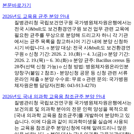
본문바로가기
2026년도 교육용 균주 분양 안내
질병관리청 국립보건연구원 국가병원체자원은행에서는
전국 시&bull;도 보건환경연구원 보건 업무 관련 교육에
필요한 균주를 무상으로 분양해 드리고자 하니 각 기관
에서는 균주 목록을 참고하시어 기간 내에 분양 신청하
시기 바랍니다. o 분양 대상: 전국 시&bull;도 보건환경연
구원 o 신청 기간: 2026. 2. 10.(화) ~ 4. 3.(금) o 분양 기간:
2026. 2. 19.(목) ~ 6. 30.(화) o 분양 균주: Bacillus cereus 등
28주(선택 신청 가능) o 신청 방법: 병원체자원온라인분
양창구(붙임 2 참조) - 분양신청 공문 등 신청 관련 서류
온라인 제출 o 분양 수수료: 무료 o 관련 문의: 국가병원
체자원은행 담당자(전화: 043-913-4270)
2026년도 국내 의과학 교육용 참조균주 분양 안내
질병관리청 국립보건연구원 국가병원체자원은행에서는
보건의료 및 의과학 분야의 전문 인력 양성을 목적으로
[국내 의과학 교육용 참조균주]를 개발하여 분양하고 있
습니다. 이에 다음과 같이 의과학미생물 실습에 사용되
는 교육용 참조균주 분양신청에 대해 알려드리니 많은