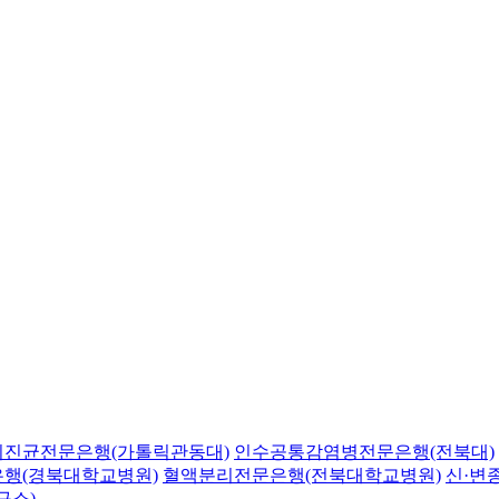
의진균전문은행(가톨릭관동대)
인수공통감염병전문은행(전북대)
행(경북대학교병원)
혈액분리전문은행(전북대학교병원)
신·변
구소)