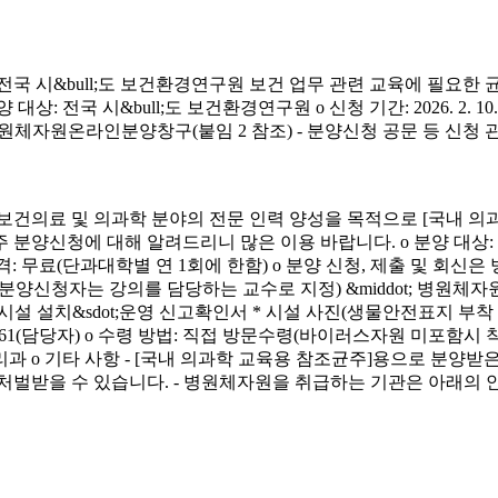
시&bull;도 보건환경연구원 보건 업무 관련 교육에 필요한 
&bull;도 보건환경연구원 o 신청 기간: 2026. 2. 10.(화) ~ 4. 3.
신청 방법: 병원체자원온라인분양창구(붙임 2 참조) - 분양신청 공문 등 신
료 및 의과학 분야의 전문 인력 양성을 목적으로 [국내 의과
에 대해 알려드리니 많은 이용 바랍니다. o 분양 대상: 국내 의과학 교
금) o 분양 가격: 무료(단과대학별 연 1회에 한함) o 분양 신청, 제출 및 회신
서(분양신청자는 강의를 담당하는 교수로 지정) &middot; 병원체자원
 연구시설 설치&sdot;운영 신고확인서 * 시설 사진(생물안전표지 부
913-4261(담당자) o 수령 방법: 직접 방문수령(바이러스자원 미포함시
리과 o 기타 사항 - [국내 의과학 교육용 참조균주]용으로 분
처벌받을 수 있습니다. - 병원체자원을 취급하는 기관은 아래