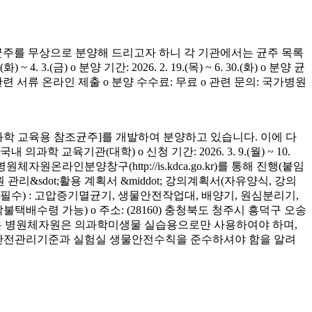
균주를 무상으로 분양해 드리고자 하니 각 기관에서는 균주 목록
(금) o 분양 기간: 2026. 2. 19.(목) ~ 6. 30.(화) o 분양 균
청 관련 서류 온라인 제출 o 분양 수수료: 무료 o 관련 문의: 국가병원
학 교육용 참조균주]를 개발하여 분양하고 있습니다. 이에 다
육기관(대학) o 신청 기간: 2026. 3. 9.(월) ~ 10.
은 병원체자원온라인분양창구(http://is.kdca.go.kr)를 통해 진행(붙임
 관리&sdot;활용 계획서 &middot; 강의계획서(자유양식, 강의
착 필수) : 고압증기멸균기, 생물안전작업대, 배양기, 원심분리기,
 착불택배수령 가능) o 주소: (28160) 충청북도 청주시 흥덕구 오송
양받은 병원체자원은 의과학미생물 실습용으로만 사용하여야 하며,
의 안전관리기준과 실험실 생물안전수칙을 준수하셔야 함을 알려