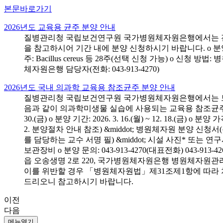
본문바로가기
2026년도 교육용 균주 분양 안내
질병관리청 국립보건연구원 국가병원체자원은행에서는 전국 
을 참고하시어 기간 내에 분양 신청하시기 바랍니다. o 분양 대상: 전국 시
주: Bacillus cereus 등 28주(선택 신청 가능) o 
체자원은행 담당자(전화: 043-913-4270)
2026년도 국내 의과학 교육용 참조균주 분양 안내
질병관리청 국립보건연구원 국가병원체자원은행에서는 보건의
음과 같이 의과학미생물 실습에 사용되는 교육용 참조균주 분양신청
30.(금) o 분양 기간: 2026. 3. 16.(월) ~ 12. 18.(
2. 분양절차 안내 참조) &middot; 병원체자원 분양 신청
를 담당하는 교수 서명 필) &middot; 시설 사진* 또는
보관장비 o 분양 문의: 043-913-4270(대표전화) 043-
읍 오송생명 2로 220, 국가병원체자원은행 병원체자원관
이를 위반할 경우 「병원체자원법」제31조제1항에 따라 
드리오니 참고하시기 바랍니다.
이전
다음
메뉴열기