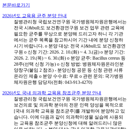
본문바로가기
2026년도 교육용 균주 분양 안내
질병관리청 국립보건연구원 국가병원체자원은행에서는
전국 시&bull;도 보건환경연구원 보건 업무 관련 교육에
필요한 균주를 무상으로 분양해 드리고자 하니 각 기관
에서는 균주 목록을 참고하시어 기간 내에 분양 신청하
시기 바랍니다. o 분양 대상: 전국 시&bull;도 보건환경연
구원 o 신청 기간: 2026. 2. 10.(화) ~ 4. 3.(금) o 분양 기간:
2026. 2. 19.(목) ~ 6. 30.(화) o 분양 균주: Bacillus cereus 등
28주(선택 신청 가능) o 신청 방법: 병원체자원온라인분
양창구(붙임 2 참조) - 분양신청 공문 등 신청 관련 서류
온라인 제출 o 분양 수수료: 무료 o 관련 문의: 국가병원
체자원은행 담당자(전화: 043-913-4270)
2026년도 국내 의과학 교육용 참조균주 분양 안내
질병관리청 국립보건연구원 국가병원체자원은행에서는
보건의료 및 의과학 분야의 전문 인력 양성을 목적으로
[국내 의과학 교육용 참조균주]를 개발하여 분양하고 있
습니다. 이에 다음과 같이 의과학미생물 실습에 사용되
는 교육용 참조균주 분양신청에 대해 알려드리니 많은