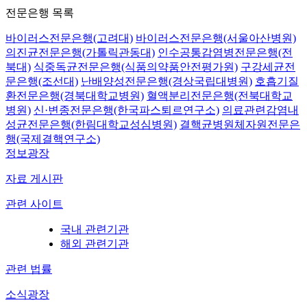
전문은행 목록
바이러스전문은행(고려대)
바이러스전문은행(서울아산병원)
의진균전문은행(가톨릭관동대)
인수공통감염병전문은행(전
북대)
식중독균전문은행(식품의약품안전평가원)
구강세균전
문은행(조선대)
난배양성전문은행(경상국립대병원)
호흡기질
환전문은행(경북대학교병원)
혈액분리전문은행(전북대학교
병원)
신·변종전문은행(한국파스퇴르연구소)
의료관련감염내
성균전문은행(한림대학교성심병원)
결핵균병원체자원전문은
행(국제결핵연구소)
정보광장
자료 게시판
관련 사이트
국내 관련기관
해외 관련기관
관련 법률
소식광장