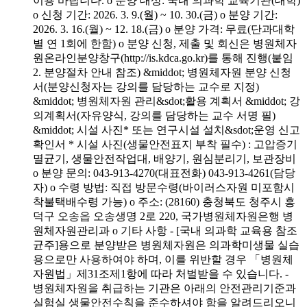
이용 바랍니다. o 분양 대상: 국내 의과학 교육기관(대학)
o 신청 기간: 2026. 3. 9.(월) ~ 10. 30.(금) o 분양 기간:
2026. 3. 16.(월) ~ 12. 18.(금) o 분양 가격: 무료(단과대학
별 연 1회에 한함) o 분양 신청, 제출 및 회신은 병원체자
원온라인분양창구(http://is.kdca.go.kr)를 통해 진행(붙임
2. 분양절차 안내 참조) &middot; 병원체자원 분양 신청
서(분양신청자는 강의를 담당하는 교수로 지정)
&middot; 병원체자원 관리&sdot;활용 계획서 &middot; 강
의계획서(자유양식, 강의를 담당하는 교수 서명 필)
&middot; 시설 사진* 또는 연구시설 설치&sdot;운영 신고
확인서 * 시설 사진(생물안전표지 부착 필수) : 고압증기
멸균기, 생물안전작업대, 배양기, 원심분리기, 보관장비
o 분양 문의: 043-913-4270(대표전화) 043-913-4261(담당
자) o 수령 방법: 직접 방문수령(바이러스자원 미포함시
착불택배수령 가능) o 주소: (28160) 충청북도 청주시 흥
덕구 오송읍 오송생명 2로 220, 국가병원체자원은행 병
원체자원관리과 o 기타 사항 - [국내 의과학 교육용 참조
균주]용으로 분양받은 병원체자원은 의과학미생물 실습
용으로만 사용하여야 하며, 이를 위반할 경우 「병원체
자원법」제31조제1항에 따라 처벌받을 수 있습니다. -
병원체자원을 취급하는 기관은 아래의 안전관리기준과
실험실 생물안전수칙을 준수하셔야 함을 알려드리오니