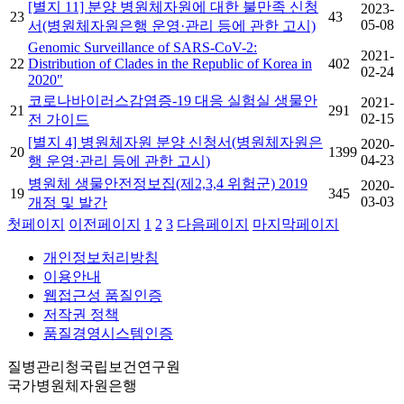
[별지 11] 분양 병원체자원에 대한 불만족 신청
2023-
23
43
05-08
서(병원체자원은행 운영·관리 등에 관한 고시)
Genomic Surveillance of SARS-CoV-2:
2021-
22
Distribution of Clades in the Republic of Korea in
402
02-24
2020"
코로나바이러스감염증-19 대응 실험실 생물안
2021-
21
291
02-15
전 가이드
[별지 4] 병원체자원 분양 신청서(병원체자원은
2020-
20
1399
04-23
행 운영·관리 등에 관한 고시)
병원체 생물안전정보집(제2,3,4 위험군) 2019
2020-
19
345
03-03
개정 및 발간
첫페이지
이전페이지
1
2
3
다음페이지
마지막페이지
개인정보처리방침
이용안내
웹접근성 품질인증
저작권 정책
품질경영시스템인증
질병관리청국립보건연구원
국가병원체자원은행