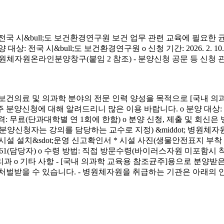
시&bull;도 보건환경연구원 보건 업무 관련 교육에 필요한 
&bull;도 보건환경연구원 o 신청 기간: 2026. 2. 10.(화) ~ 4. 3.
신청 방법: 병원체자원온라인분양창구(붙임 2 참조) - 분양신청 공문 등 신
료 및 의과학 분야의 전문 인력 양성을 목적으로 [국내 의과
에 대해 알려드리니 많은 이용 바랍니다. o 분양 대상: 국내 의과학 교
금) o 분양 가격: 무료(단과대학별 연 1회에 한함) o 분양 신청, 제출 및 회신
서(분양신청자는 강의를 담당하는 교수로 지정) &middot; 병원체자원
 연구시설 설치&sdot;운영 신고확인서 * 시설 사진(생물안전표지 부
913-4261(담당자) o 수령 방법: 직접 방문수령(바이러스자원 미포함시
리과 o 기타 사항 - [국내 의과학 교육용 참조균주]용으로 분
처벌받을 수 있습니다. - 병원체자원을 취급하는 기관은 아래