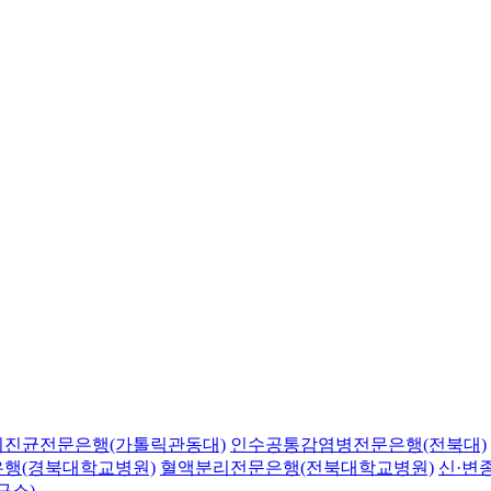
의진균전문은행(가톨릭관동대)
인수공통감염병전문은행(전북대)
행(경북대학교병원)
혈액분리전문은행(전북대학교병원)
신·변
구소)