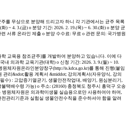
균주를 무상으로 분양해 드리고자 하니 각 기관에서는 균주 목록
(금) o 분양 기간: 2026. 2. 19.(목) ~ 6. 30.(화) o 분양 균
청 관련 서류 온라인 제출 o 분양 수수료: 무료 o 관련 문의: 국가병원
학 교육용 참조균주]를 개발하여 분양하고 있습니다. 이에 다
육기관(대학) o 신청 기간: 2026. 3. 9.(월) ~ 10.
은 병원체자원온라인분양창구(http://is.kdca.go.kr)를 통해 진행(붙임
 관리&sdot;활용 계획서 &middot; 강의계획서(자유양식, 강의
착 필수) : 고압증기멸균기, 생물안전작업대, 배양기, 원심분리기,
 착불택배수령 가능) o 주소: (28160) 충청북도 청주시 흥덕구 오송
양받은 병원체자원은 의과학미생물 실습용으로만 사용하여야 하며,
의 안전관리기준과 실험실 생물안전수칙을 준수하셔야 함을 알려