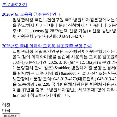
본문바로가기
2026년도 교육용 균주 분양 안내
질병관리청 국립보건연구원 국가병원체자원은행에서는 전국 
을 참고하시어 기간 내에 분양 신청하시기 바랍니다. o 분양 대상: 전국 시
주: Bacillus cereus 등 28주(선택 신청 가능) o 
체자원은행 담당자(전화: 043-913-4270)
2026년도 국내 의과학 교육용 참조균주 분양 안내
질병관리청 국립보건연구원 국가병원체자원은행에서는 보건의
음과 같이 의과학미생물 실습에 사용되는 교육용 참조균주 분양신청
30.(금) o 분양 기간: 2026. 3. 16.(월) ~ 12. 18.(
2. 분양절차 안내 참조) &middot; 병원체자원 분양 신청
를 담당하는 교수 서명 필) &middot; 시설 사진* 또는
보관장비 o 분양 문의: 043-913-4270(대표전화) 043-
읍 오송생명 2로 220, 국가병원체자원은행 병원체자원관
이를 위반할 경우 「병원체자원법」제31조제1항에 따라 
드리오니 참고하시기 바랍니다.
이전
다음
메뉴열기