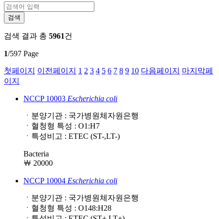
검색 결과
총
5961
건
1
/597 Page
첫페이지
이전페이지
1
2
3
4
5
6
7
8
9
10
다음페이지
마지막페
이지
NCCP 10003
Escherichia
coli
ㆍ분양기관 : 국가병원체자원은행
ㆍ혈청형 특성 : O1:H7
ㆍ특성비고 : ETEC (ST-,LT-)
Bacteria
￦ 20000
NCCP 10004
Escherichia
coli
ㆍ분양기관 : 국가병원체자원은행
ㆍ혈청형 특성 : O148:H28
ㆍ특성비고 : ETEC (ST+,LT+)