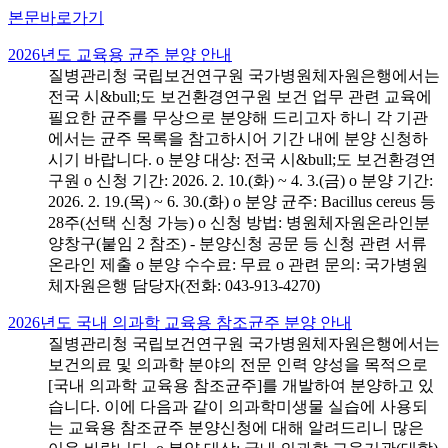
본문바로가기
2026년도 교육용 균주 분양 안내
질병관리청 국립보건연구원 국가병원체자원은행에서는
전국 시&bull;도 보건환경연구원 보건 업무 관련 교육에
필요한 균주를 무상으로 분양해 드리고자 하니 각 기관
에서는 균주 목록을 참고하시어 기간 내에 분양 신청하
시기 바랍니다. o 분양 대상: 전국 시&bull;도 보건환경연
구원 o 신청 기간: 2026. 2. 10.(화) ~ 4. 3.(금) o 분양 기간:
2026. 2. 19.(목) ~ 6. 30.(화) o 분양 균주: Bacillus cereus 등
28주(선택 신청 가능) o 신청 방법: 병원체자원온라인분
양창구(붙임 2 참조) - 분양신청 공문 등 신청 관련 서류
온라인 제출 o 분양 수수료: 무료 o 관련 문의: 국가병원
체자원은행 담당자(전화: 043-913-4270)
2026년도 국내 의과학 교육용 참조균주 분양 안내
질병관리청 국립보건연구원 국가병원체자원은행에서는
보건의료 및 의과학 분야의 전문 인력 양성을 목적으로
[국내 의과학 교육용 참조균주]를 개발하여 분양하고 있
습니다. 이에 다음과 같이 의과학미생물 실습에 사용되
는 교육용 참조균주 분양신청에 대해 알려드리니 많은