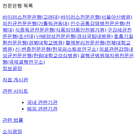
전문은행 목록
바이러스전문은행(고려대)
바이러스전문은행(서울아산병원)
의진균전문은행(가톨릭관동대)
인수공통감염병전문은행(전
북대)
식중독균전문은행(식품의약품안전평가원)
구강세균전
문은행(조선대)
난배양성전문은행(경상국립대병원)
호흡기질
환전문은행(경북대학교병원)
혈액분리전문은행(전북대학교
병원)
신·변종전문은행(한국파스퇴르연구소)
의료관련감염내
성균전문은행(한림대학교성심병원)
결핵균병원체자원전문은
행(국제결핵연구소)
정보광장
자료 게시판
관련 사이트
국내 관련기관
해외 관련기관
관련 법률
소식광장