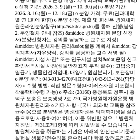
이용 바랍니다. o 분양 대상: 국내 의과학 교육기관(대학)
o 신청 기간: 2026. 3. 9.(월) ~ 10. 30.(금) o 분양 기간:
2026. 3. 16.(월) ~ 12. 18.(금) o 분양 가격: 무료(단과대학
별 연 1회에 한함) o 분양 신청, 제출 및 회신은 병원체자
원온라인분양창구(http://is.kdca.go.kr)를 통해 진행(붙임
2. 분양절차 안내 참조) &middot; 병원체자원 분양 신청
서(분양신청자는 강의를 담당하는 교수로 지정)
&middot; 병원체자원 관리&sdot;활용 계획서 &middot; 강
의계획서(자유양식, 강의를 담당하는 교수 서명 필)
&middot; 시설 사진* 또는 연구시설 설치&sdot;운영 신고
확인서 * 시설 사진(생물안전표지 부착 필수) : 고압증기
멸균기, 생물안전작업대, 배양기, 원심분리기, 보관장비
o 분양 문의: 043-913-4270(대표전화) 043-913-4261(담당
자) o 수령 방법: 직접 방문수령(바이러스자원 미포함시
착불택배수령 가능) o 주소: (28160) 충청북도 청주시 흥
덕구 오송읍 오송생명 2로 220, 국가병원체자원은행 병
원체자원관리과 o 기타 사항 - [국내 의과학 교육용 참조
균주]용으로 분양받은 병원체자원은 의과학미생물 실습
용으로만 사용하여야 하며, 이를 위반할 경우 「병원체
자원법」제31조제1항에 따라 처벌받을 수 있습니다. -
병원체자원을 취급하는 기관은 아래의 안전관리기준과
실험실 생물안전수칙을 준수하셔야 함을 알려드리오니