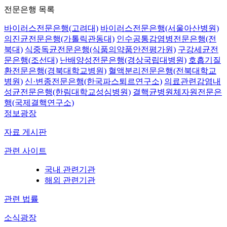
전문은행 목록
바이러스전문은행(고려대)
바이러스전문은행(서울아산병원)
의진균전문은행(가톨릭관동대)
인수공통감염병전문은행(전
북대)
식중독균전문은행(식품의약품안전평가원)
구강세균전
문은행(조선대)
난배양성전문은행(경상국립대병원)
호흡기질
환전문은행(경북대학교병원)
혈액분리전문은행(전북대학교
병원)
신·변종전문은행(한국파스퇴르연구소)
의료관련감염내
성균전문은행(한림대학교성심병원)
결핵균병원체자원전문은
행(국제결핵연구소)
정보광장
자료 게시판
관련 사이트
국내 관련기관
해외 관련기관
관련 법률
소식광장