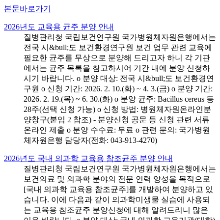
본문바로가기
2026년도 교육용 균주 분양 안내
질병관리청 국립보건연구원 국가병원체자원은행에서는
전국 시&bull;도 보건환경연구원 보건 업무 관련 교육에
필요한 균주를 무상으로 분양해 드리고자 하니 각 기관
에서는 균주 목록을 참고하시어 기간 내에 분양 신청하
시기 바랍니다. o 분양 대상: 전국 시&bull;도 보건환경연
구원 o 신청 기간: 2026. 2. 10.(화) ~ 4. 3.(금) o 분양 기간:
2026. 2. 19.(목) ~ 6. 30.(화) o 분양 균주: Bacillus cereus 등
28주(선택 신청 가능) o 신청 방법: 병원체자원온라인분
양창구(붙임 2 참조) - 분양신청 공문 등 신청 관련 서류
온라인 제출 o 분양 수수료: 무료 o 관련 문의: 국가병원
체자원은행 담당자(전화: 043-913-4270)
2026년도 국내 의과학 교육용 참조균주 분양 안내
질병관리청 국립보건연구원 국가병원체자원은행에서는
보건의료 및 의과학 분야의 전문 인력 양성을 목적으로
[국내 의과학 교육용 참조균주]를 개발하여 분양하고 있
습니다. 이에 다음과 같이 의과학미생물 실습에 사용되
는 교육용 참조균주 분양신청에 대해 알려드리니 많은