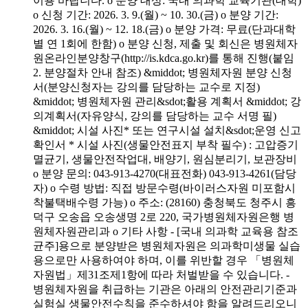
이용 바랍니다. o 분양 대상: 국내 의과학 교육기관(대학)
o 신청 기간: 2026. 3. 9.(월) ~ 10. 30.(금) o 분양 기간:
2026. 3. 16.(월) ~ 12. 18.(금) o 분양 가격: 무료(단과대학
별 연 1회에 한함) o 분양 신청, 제출 및 회신은 병원체자
원온라인분양창구(http://is.kdca.go.kr)를 통해 진행(붙임
2. 분양절차 안내 참조) &middot; 병원체자원 분양 신청
서(분양신청자는 강의를 담당하는 교수로 지정)
&middot; 병원체자원 관리&sdot;활용 계획서 &middot; 강
의계획서(자유양식, 강의를 담당하는 교수 서명 필)
&middot; 시설 사진* 또는 연구시설 설치&sdot;운영 신고
확인서 * 시설 사진(생물안전표지 부착 필수) : 고압증기
멸균기, 생물안전작업대, 배양기, 원심분리기, 보관장비
o 분양 문의: 043-913-4270(대표전화) 043-913-4261(담당
자) o 수령 방법: 직접 방문수령(바이러스자원 미포함시
착불택배수령 가능) o 주소: (28160) 충청북도 청주시 흥
덕구 오송읍 오송생명 2로 220, 국가병원체자원은행 병
원체자원관리과 o 기타 사항 - [국내 의과학 교육용 참조
균주]용으로 분양받은 병원체자원은 의과학미생물 실습
용으로만 사용하여야 하며, 이를 위반할 경우 「병원체
자원법」제31조제1항에 따라 처벌받을 수 있습니다. -
병원체자원을 취급하는 기관은 아래의 안전관리기준과
실험실 생물안전수칙을 준수하셔야 함을 알려드리오니