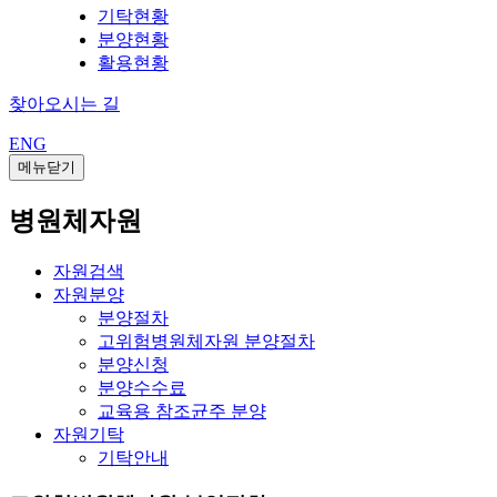
기탁현황
분양현황
활용현황
찾아오시는 길
ENG
메뉴닫기
병원체자원
자원검색
자원분양
분양절차
고위험병원체자원 분양절차
분양신청
분양수수료
교육용 참조균주 분양
자원기탁
기탁안내