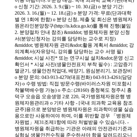
이용 바랍니다. o 분양 대상: 국내 의과학 교육기관(대학)
o 신청 기간: 2026. 3. 9.(월) ~ 10. 30.(금) o 분양 기간:
2026. 3. 16.(월) ~ 12. 18.(금) o 분양 가격: 무료(단과대학
별 연 1회에 한함) o 분양 신청, 제출 및 회신은 병원체자
원온라인분양창구(http://is.kdca.go.kr)를 통해 진행(붙임
2. 분양절차 안내 참조) &middot; 병원체자원 분양 신청
서(분양신청자는 강의를 담당하는 교수로 지정)
&middot; 병원체자원 관리&sdot;활용 계획서 &middot; 강
의계획서(자유양식, 강의를 담당하는 교수 서명 필)
&middot; 시설 사진* 또는 연구시설 설치&sdot;운영 신고
확인서 * 시설 사진(생물안전표지 부착 필수) : 고압증기
멸균기, 생물안전작업대, 배양기, 원심분리기, 보관장비
o 분양 문의: 043-913-4270(대표전화) 043-913-4261(담당
자) o 수령 방법: 직접 방문수령(바이러스자원 미포함시
착불택배수령 가능) o 주소: (28160) 충청북도 청주시 흥
덕구 오송읍 오송생명 2로 220, 국가병원체자원은행 병
원체자원관리과 o 기타 사항 - [국내 의과학 교육용 참조
균주]용으로 분양받은 병원체자원은 의과학미생물 실습
용으로만 사용하여야 하며, 이를 위반할 경우 「병원체
자원법」제31조제1항에 따라 처벌받을 수 있습니다. -
병원체자원을 취급하는 기관은 아래의 안전관리기준과
실험실 생물안전수칙을 준수하셔야 함을 알려드리오니