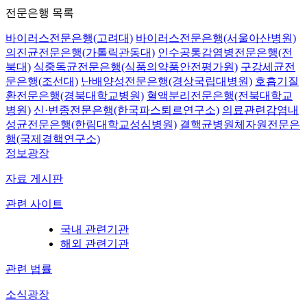
전문은행 목록
바이러스전문은행(고려대)
바이러스전문은행(서울아산병원)
의진균전문은행(가톨릭관동대)
인수공통감염병전문은행(전
북대)
식중독균전문은행(식품의약품안전평가원)
구강세균전
문은행(조선대)
난배양성전문은행(경상국립대병원)
호흡기질
환전문은행(경북대학교병원)
혈액분리전문은행(전북대학교
병원)
신·변종전문은행(한국파스퇴르연구소)
의료관련감염내
성균전문은행(한림대학교성심병원)
결핵균병원체자원전문은
행(국제결핵연구소)
정보광장
자료 게시판
관련 사이트
국내 관련기관
해외 관련기관
관련 법률
소식광장