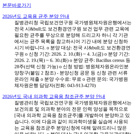
본문바로가기
2026년도 교육용 균주 분양 안내
질병관리청 국립보건연구원 국가병원체자원은행에서는
전국 시&bull;도 보건환경연구원 보건 업무 관련 교육에
필요한 균주를 무상으로 분양해 드리고자 하니 각 기관
에서는 균주 목록을 참고하시어 기간 내에 분양 신청하
시기 바랍니다. o 분양 대상: 전국 시&bull;도 보건환경연
구원 o 신청 기간: 2026. 2. 10.(화) ~ 4. 3.(금) o 분양 기간:
2026. 2. 19.(목) ~ 6. 30.(화) o 분양 균주: Bacillus cereus 등
28주(선택 신청 가능) o 신청 방법: 병원체자원온라인분
양창구(붙임 2 참조) - 분양신청 공문 등 신청 관련 서류
온라인 제출 o 분양 수수료: 무료 o 관련 문의: 국가병원
체자원은행 담당자(전화: 043-913-4270)
2026년도 국내 의과학 교육용 참조균주 분양 안내
질병관리청 국립보건연구원 국가병원체자원은행에서는
보건의료 및 의과학 분야의 전문 인력 양성을 목적으로
[국내 의과학 교육용 참조균주]를 개발하여 분양하고 있
습니다. 이에 다음과 같이 의과학미생물 실습에 사용되
는 교육용 참조균주 분양신청에 대해 알려드리니 많은