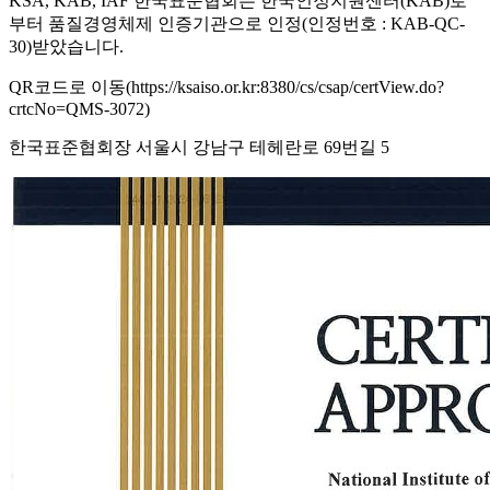
KSA, KAB, IAF 한국표준협회는 한국인정지원센터(KAB)로
부터 품질경영체제 인증기관으로 인정(인정번호 : KAB-QC-
30)받았습니다.
QR코드로 이동(https://ksaiso.or.kr:8380/cs/csap/certView.do?
crtcNo=QMS-3072)
한국표준협회장 서울시 강남구 테헤란로 69번길 5