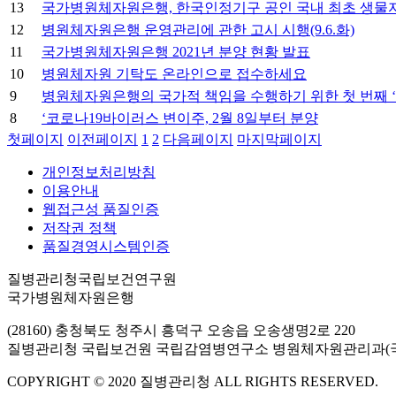
13
국가병원체자원은행, 한국인정기구 공인 국내 최초 생물자원은행
12
병원체자원은행 운영관리에 관한 고시 시행(9.6.화)
11
국가병원체자원은행 2021년 분양 현황 발표
10
병원체자원 기탁도 온라인으로 접수하세요
9
병원체자원은행의 국가적 책임을 수행하기 위한 첫 번째 ‘
8
‘코로나19바이러스 변이주, 2월 8일부터 분양
첫페이지
이전페이지
1
2
다음페이지
마지막페이지
개인정보처리방침
이용안내
웹접근성 품질인증
저작권 정책
품질경영시스템인증
질병관리청국립보건연구원
국가병원체자원은행
(28160) 충청북도 청주시 흥덕구 오송읍 오송생명2로 220
질병관리청 국립보건원 국립감염병연구소 병원체자원관리과(
COPYRIGHT © 2020 질병관리청 ALL RIGHTS RESERVED.