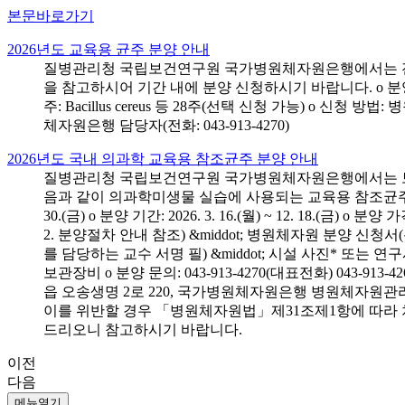
본문바로가기
2026년도 교육용 균주 분양 안내
질병관리청 국립보건연구원 국가병원체자원은행에서는 전국 
을 참고하시어 기간 내에 분양 신청하시기 바랍니다. o 분양 대상: 전국 시
주: Bacillus cereus 등 28주(선택 신청 가능) o 
체자원은행 담당자(전화: 043-913-4270)
2026년도 국내 의과학 교육용 참조균주 분양 안내
질병관리청 국립보건연구원 국가병원체자원은행에서는 보건의
음과 같이 의과학미생물 실습에 사용되는 교육용 참조균주 분양신청
30.(금) o 분양 기간: 2026. 3. 16.(월) ~ 12. 18.(
2. 분양절차 안내 참조) &middot; 병원체자원 분양 신청
를 담당하는 교수 서명 필) &middot; 시설 사진* 또는
보관장비 o 분양 문의: 043-913-4270(대표전화) 043-
읍 오송생명 2로 220, 국가병원체자원은행 병원체자원관
이를 위반할 경우 「병원체자원법」제31조제1항에 따라 
드리오니 참고하시기 바랍니다.
이전
다음
메뉴열기