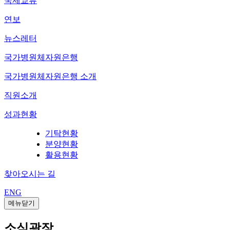
국제교류
연보
뉴스레터
국가병원체자원은행
국가병원체자원은행 소개
직원소개
성과현황
기탁현황
분양현황
활용현황
찾아오시는 길
ENG
메뉴닫기
소식광장