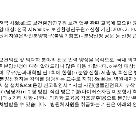
시&bull;도 보건환경연구원 보건 업무 관련 교육에 필요한 
&bull;도 보건환경연구원 o 신청 기간: 2026. 2. 10.(화) ~ 4. 3.
신청 방법: 병원체자원온라인분양창구(붙임 2 참조) - 분양신청 공문 등 신
료 및 의과학 분야의 전문 인력 양성을 목적으로 [국내 의과
에 대해 알려드리니 많은 이용 바랍니다. o 분양 대상: 국내 의과학 교
금) o 분양 가격: 무료(단과대학별 연 1회에 한함) o 분양 신청, 제출 및 회신
서(분양신청자는 강의를 담당하는 교수로 지정) &middot; 병원체자원
 연구시설 설치&sdot;운영 신고확인서 * 시설 사진(생물안전표지 부
913-4261(담당자) o 수령 방법: 직접 방문수령(바이러스자원 미포함시
리과 o 기타 사항 - [국내 의과학 교육용 참조균주]용으로 분
처벌받을 수 있습니다. - 병원체자원을 취급하는 기관은 아래