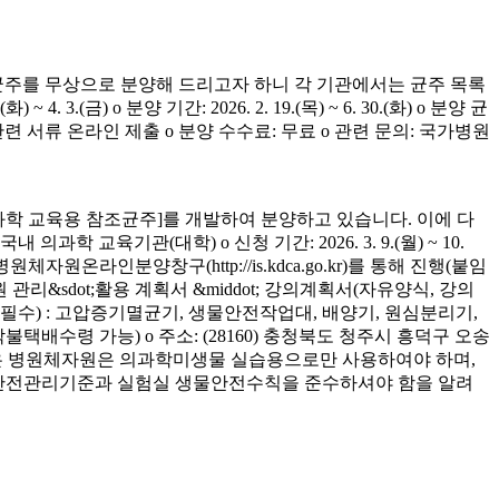
균주를 무상으로 분양해 드리고자 하니 각 기관에서는 균주 목록
(금) o 분양 기간: 2026. 2. 19.(목) ~ 6. 30.(화) o 분양 균
청 관련 서류 온라인 제출 o 분양 수수료: 무료 o 관련 문의: 국가병원
학 교육용 참조균주]를 개발하여 분양하고 있습니다. 이에 다
육기관(대학) o 신청 기간: 2026. 3. 9.(월) ~ 10.
은 병원체자원온라인분양창구(http://is.kdca.go.kr)를 통해 진행(붙임
 관리&sdot;활용 계획서 &middot; 강의계획서(자유양식, 강의
착 필수) : 고압증기멸균기, 생물안전작업대, 배양기, 원심분리기,
 착불택배수령 가능) o 주소: (28160) 충청북도 청주시 흥덕구 오송
양받은 병원체자원은 의과학미생물 실습용으로만 사용하여야 하며,
의 안전관리기준과 실험실 생물안전수칙을 준수하셔야 함을 알려