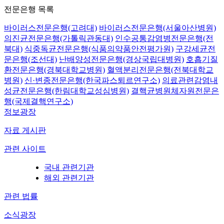
전문은행 목록
바이러스전문은행(고려대)
바이러스전문은행(서울아산병원)
의진균전문은행(가톨릭관동대)
인수공통감염병전문은행(전
북대)
식중독균전문은행(식품의약품안전평가원)
구강세균전
문은행(조선대)
난배양성전문은행(경상국립대병원)
호흡기질
환전문은행(경북대학교병원)
혈액분리전문은행(전북대학교
병원)
신·변종전문은행(한국파스퇴르연구소)
의료관련감염내
성균전문은행(한림대학교성심병원)
결핵균병원체자원전문은
행(국제결핵연구소)
정보광장
자료 게시판
관련 사이트
국내 관련기관
해외 관련기관
관련 법률
소식광장