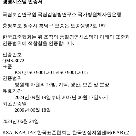
경영시스템 인증서
국립보건연구원 국립감염병연구소 국가병원체자원은행
충청북도 청주시 흥덕구 오송읍 오송생명2로 187
한국표준협회는 위 조직의 품질경영시스템이 아래의 표준과
인증범위에 적합함을 인증합니다.
인증번호
QMS-3072
표준
KS Q ISO 9001:2015/ISO 9001:2015
인증범위
병원체 자원의 개발, 기탁, 생산, 보존 및 분양
유효기간
2024년 09월 19일부터 2027년 06월 17일까지
최초인증일
2009년 06월 18일
2024년 06월 24일
KSA, KAB, IAF 한국표준협회는 한국인정지원센터(KAB)로