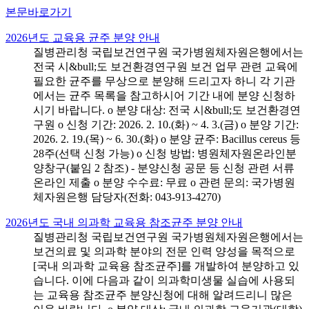
본문바로가기
2026년도 교육용 균주 분양 안내
질병관리청 국립보건연구원 국가병원체자원은행에서는
전국 시&bull;도 보건환경연구원 보건 업무 관련 교육에
필요한 균주를 무상으로 분양해 드리고자 하니 각 기관
에서는 균주 목록을 참고하시어 기간 내에 분양 신청하
시기 바랍니다. o 분양 대상: 전국 시&bull;도 보건환경연
구원 o 신청 기간: 2026. 2. 10.(화) ~ 4. 3.(금) o 분양 기간:
2026. 2. 19.(목) ~ 6. 30.(화) o 분양 균주: Bacillus cereus 등
28주(선택 신청 가능) o 신청 방법: 병원체자원온라인분
양창구(붙임 2 참조) - 분양신청 공문 등 신청 관련 서류
온라인 제출 o 분양 수수료: 무료 o 관련 문의: 국가병원
체자원은행 담당자(전화: 043-913-4270)
2026년도 국내 의과학 교육용 참조균주 분양 안내
질병관리청 국립보건연구원 국가병원체자원은행에서는
보건의료 및 의과학 분야의 전문 인력 양성을 목적으로
[국내 의과학 교육용 참조균주]를 개발하여 분양하고 있
습니다. 이에 다음과 같이 의과학미생물 실습에 사용되
는 교육용 참조균주 분양신청에 대해 알려드리니 많은