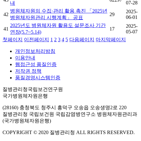
07-28
내
병원체자원의 수집·관리 활용 촉진 「2025년
2025-
42
29
06-01
병원체자원관리 시행계획」 공표
2025년도 병원체자원 활용도 설문조사 기간
2025-
41
17
05-07
연장(5.7~5.14)
첫페이지
이전페이지
1
2
3
4
5
다음페이지
마지막페이지
개인정보처리방침
이용안내
웹접근성 품질인증
저작권 정책
품질경영시스템인증
질병관리청국립보건연구원
국가병원체자원은행
(28160) 충청북도 청주시 흥덕구 오송읍 오송생명2로 220
질병관리청 국립보건원 국립감염병연구소 병원체자원관리과
(국가병원체자원은행)
COPYRIGHT © 2020 질병관리청 ALL RIGHTS RESERVED.