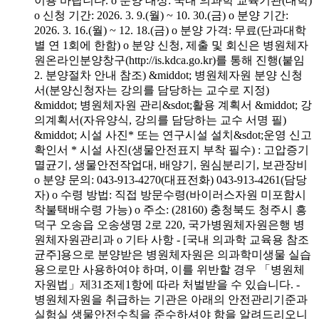
이용 바랍니다. o 분양 대상: 국내 의과학 교육기관(대학)
o 신청 기간: 2026. 3. 9.(월) ~ 10. 30.(금) o 분양 기간:
2026. 3. 16.(월) ~ 12. 18.(금) o 분양 가격: 무료(단과대학
별 연 1회에 한함) o 분양 신청, 제출 및 회신은 병원체자
원온라인분양창구(http://is.kdca.go.kr)를 통해 진행(붙임
2. 분양절차 안내 참조) &middot; 병원체자원 분양 신청
서(분양신청자는 강의를 담당하는 교수로 지정)
&middot; 병원체자원 관리&sdot;활용 계획서 &middot; 강
의계획서(자유양식, 강의를 담당하는 교수 서명 필)
&middot; 시설 사진* 또는 연구시설 설치&sdot;운영 신고
확인서 * 시설 사진(생물안전표지 부착 필수) : 고압증기
멸균기, 생물안전작업대, 배양기, 원심분리기, 보관장비
o 분양 문의: 043-913-4270(대표전화) 043-913-4261(담당
자) o 수령 방법: 직접 방문수령(바이러스자원 미포함시
착불택배수령 가능) o 주소: (28160) 충청북도 청주시 흥
덕구 오송읍 오송생명 2로 220, 국가병원체자원은행 병
원체자원관리과 o 기타 사항 - [국내 의과학 교육용 참조
균주]용으로 분양받은 병원체자원은 의과학미생물 실습
용으로만 사용하여야 하며, 이를 위반할 경우 「병원체
자원법」제31조제1항에 따라 처벌받을 수 있습니다. -
병원체자원을 취급하는 기관은 아래의 안전관리기준과
실험실 생물안전수칙을 준수하셔야 함을 알려드리오니