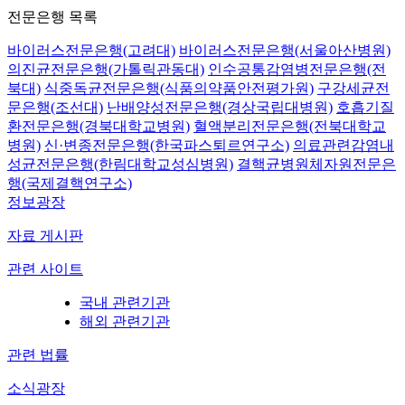
전문은행 목록
바이러스전문은행(고려대)
바이러스전문은행(서울아산병원)
의진균전문은행(가톨릭관동대)
인수공통감염병전문은행(전
북대)
식중독균전문은행(식품의약품안전평가원)
구강세균전
문은행(조선대)
난배양성전문은행(경상국립대병원)
호흡기질
환전문은행(경북대학교병원)
혈액분리전문은행(전북대학교
병원)
신·변종전문은행(한국파스퇴르연구소)
의료관련감염내
성균전문은행(한림대학교성심병원)
결핵균병원체자원전문은
행(국제결핵연구소)
정보광장
자료 게시판
관련 사이트
국내 관련기관
해외 관련기관
관련 법률
소식광장