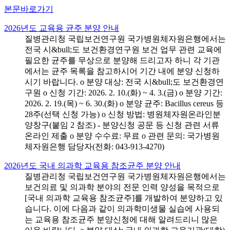
본문바로가기
2026년도 교육용 균주 분양 안내
질병관리청 국립보건연구원 국가병원체자원은행에서는
전국 시&bull;도 보건환경연구원 보건 업무 관련 교육에
필요한 균주를 무상으로 분양해 드리고자 하니 각 기관
에서는 균주 목록을 참고하시어 기간 내에 분양 신청하
시기 바랍니다. o 분양 대상: 전국 시&bull;도 보건환경연
구원 o 신청 기간: 2026. 2. 10.(화) ~ 4. 3.(금) o 분양 기간:
2026. 2. 19.(목) ~ 6. 30.(화) o 분양 균주: Bacillus cereus 등
28주(선택 신청 가능) o 신청 방법: 병원체자원온라인분
양창구(붙임 2 참조) - 분양신청 공문 등 신청 관련 서류
온라인 제출 o 분양 수수료: 무료 o 관련 문의: 국가병원
체자원은행 담당자(전화: 043-913-4270)
2026년도 국내 의과학 교육용 참조균주 분양 안내
질병관리청 국립보건연구원 국가병원체자원은행에서는
보건의료 및 의과학 분야의 전문 인력 양성을 목적으로
[국내 의과학 교육용 참조균주]를 개발하여 분양하고 있
습니다. 이에 다음과 같이 의과학미생물 실습에 사용되
는 교육용 참조균주 분양신청에 대해 알려드리니 많은