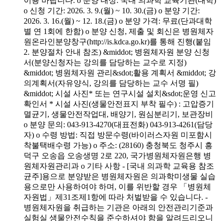
이용 바랍니다. o 분양 대상: 국내 의과학 교육기관(대학)
o 신청 기간: 2026. 3. 9.(월) ~ 10. 30.(금) o 분양 기간:
2026. 3. 16.(월) ~ 12. 18.(금) o 분양 가격: 무료(단과대학
별 연 1회에 한함) o 분양 신청, 제출 및 회신은 병원체자
원온라인분양창구(http://is.kdca.go.kr)를 통해 진행(붙임
2. 분양절차 안내 참조) &middot; 병원체자원 분양 신청
서(분양신청자는 강의를 담당하는 교수로 지정)
&middot; 병원체자원 관리&sdot;활용 계획서 &middot; 강
의계획서(자유양식, 강의를 담당하는 교수 서명 필)
&middot; 시설 사진* 또는 연구시설 설치&sdot;운영 신고
확인서 * 시설 사진(생물안전표지 부착 필수) : 고압증기
멸균기, 생물안전작업대, 배양기, 원심분리기, 보관장비
o 분양 문의: 043-913-4270(대표전화) 043-913-4261(담당
자) o 수령 방법: 직접 방문수령(바이러스자원 미포함시
착불택배수령 가능) o 주소: (28160) 충청북도 청주시 흥
덕구 오송읍 오송생명 2로 220, 국가병원체자원은행 병
원체자원관리과 o 기타 사항 - [국내 의과학 교육용 참조
균주]용으로 분양받은 병원체자원은 의과학미생물 실습
용으로만 사용하여야 하며, 이를 위반할 경우 「병원체
자원법」제31조제1항에 따라 처벌받을 수 있습니다. -
병원체자원을 취급하는 기관은 아래의 안전관리기준과
실험실 생물안전수칙을 준수하셔야 함을 알려드리오니