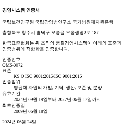
경영시스템 인증서
국립보건연구원 국립감염병연구소 국가병원체자원은행
충청북도 청주시 흥덕구 오송읍 오송생명2로 187
한국표준협회는 위 조직의 품질경영시스템이 아래의 표준과
인증범위에 적합함을 인증합니다.
인증번호
QMS-3072
표준
KS Q ISO 9001:2015/ISO 9001:2015
인증범위
병원체 자원의 개발, 기탁, 생산, 보존 및 분양
유효기간
2024년 09월 19일부터 2027년 06월 17일까지
최초인증일
2009년 06월 18일
2024년 06월 24일